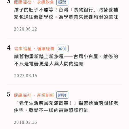
3
健康福祉
永續飲食
趨勢
孩子的肚子不能等！台灣「食物銀行」將營養補
充包送往偏鄉學校，為學童帶來營養均衡的美味
2020.06.12
4
健康福祉
循環經濟
案例
讓舊物重新踏上新旅程——古風小白屋，維修的
不只是電器更是人與人間的連結
2023.03.15
5
健康福祉
產業創新
趨勢
「老年生活應當充滿歡笑！」探索荷蘭兩間終老
住宅，發覺不一樣的高齡照護可能
2018.02.15