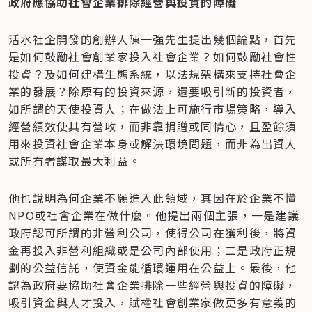
政府應協助社會企業排除經營與投資的障礙
活水社企開發的創辦人陳一強先生提出幾個論點，首先
是如何鼓勵社會創業家投入社會企業？如何鼓勵社會性
投資？及如何建構生態系統，以法規架構來支持社會企
業的發展？除原有的投資來源，還要吸引新的投資者，
如所謂的天使投資人；在做法上可施行市場策略，導入
經營績效使其有營收，而非靠捐贈或同情心，且盈餘須
用來投資社會企業本身或解決環境問題，而非為出資人
或所有者謀取最大利益。
他也說明為何企業不願進入此領域，其因在於企業不懂
NPO或社會企業在做什麼。他提出兩個主張，一是建議
政府認可所謂的非營利公司，使得公司在獲利後，將資
金再投入非營利組織或是公司內部使用；二是政府正規
劃的公益信託，使資金能循環運用在公益上。最後，他
認為政府要協助社會企業排除一些經營與投資的障礙，
吸引資金與人才投入，賦權社會創業家做更多有意義的