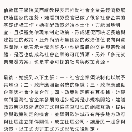
倫敦國王學院黃西誼教授表示推動社會企業是經濟發展
快速國家的趨勢，她看到勞委會已做了很多社會企業的
基礎建構工作。她提醒政策必須本土化，方能因地制
宜，且須避免依現象制定政策，形成短促而缺乏長遠與
建設性的政策，此外尚須考量國家的政治價值取向與資
源問題。她表示台灣有許多小型經濟體的交易與宗教團
體，是否也能成為社會企業的可用資源，另外「多元就
業開發方案」也是重要可採的社會與政策資源。
最後，她提到以下主張：一、社會企業須法制化以賦予
其地位；二、政府應照顧弱勢的組織；三、政府應鼓勵
企業與社會企業合作；四、政策制定應有其根據，她觀
察到臺灣社會企業發展的起步經常是小規模開始，建議
政策應採取漸進的方式與這些草根性的組織互動，提供
參與政策制定的機會，並舉例歐洲城市有許多地方政府
與社區建立夥伴關係，成立社區公司，讓居民一起參與
決策，以正式與非正式方式影響法律制定。