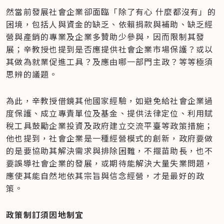
然當前發展社會企業卻面臨「除了有心 什麼都沒有」的
困境，包括人與資金的缺乏、依賴捐款與補助、缺乏經
營與產銷的專業及企業多贊助少參與，因而限制其發
展；辛教授也提到是否應提供社會企業市場保護？或以
其做為就業促進工具？及應由哪一部門主政？等等極須
思辨的議題。
為此，辛教授借鏡其他國家經驗，如避免給社會企業過
度保護、成立專責單位及基金、提供法律定位、利用賦
稅工具鼓勵企業投資及政府建立交流平臺等政策措施；
他也提到，社會企業是一種經營模式的創新，政府要做
的是要協助其解決需求與排除困難，不揠苗助長，也不
要誤導社會企業的發展，或期待能解決大量失業問題，
應使其能自然地依其宗旨與信念經營，才是最好的政
策。
政策制訂須因地制宜