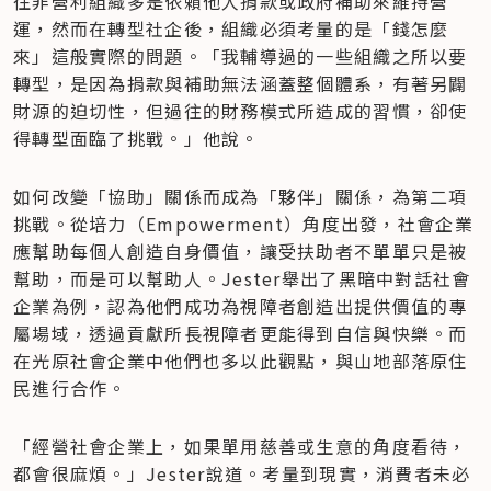
往非營利組織多是依賴他人捐款或政府補助來維持營
運，然而在轉型社企後，組織必須考量的是「錢怎麼
來」這般實際的問題。「我輔導過的一些組織之所以要
轉型，是因為捐款與補助無法涵蓋整個體系，有著另闢
財源的迫切性，但過往的財務模式所造成的習慣，卻使
得轉型面臨了挑戰。」他說。
如何改變「協助」關係而成為「夥伴」關係，為第二項
挑戰。從培力（Empowerment）角度出發，社會企業
應幫助每個人創造自身價值，讓受扶助者不單單只是被
幫助，而是可以幫助人。Jester舉出了黑暗中對話社會
企業為例，認為他們成功為視障者創造出提供價值的專
屬場域，透過貢獻所長視障者更能得到自信與快樂。而
在光原社會企業中他們也多以此觀點，與山地部落原住
民進行合作。
「經營社會企業上，如果單用慈善或生意的角度看待，
都會很麻煩。」Jester說道。考量到現實，消費者未必