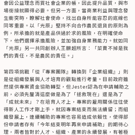
會因公益理念而買社會企業的帳，因此提升品質，與市
場銜接就顯得必要。但另一方面，當商業利益與理念發
生衝突時，瞭解社會使命，找出自身所能容忍的底線也
同等重要。以「光原」堅持不向合作農民退貨的原則為
例，所承擔的就是產品供過於求的風險，在明確使命
下，他們選擇承擔風險，並加強自身業務能力。就如同
「光原」另一共同創辦人王鵬超所言：「菜賣不掉是我
們的責任，不是農民的責任。」
第四項挑戰「從『專案團隊』轉換到『企業組織』」則
是從組織發展與人才培育的觀點進行考量。目前政府雖
然提供專案資金協助轉型，但Jester認為在申請輔助之
前，必須先釐清這麼做是為了「拯救現在」還是為了
「成就未來」？在培育人才上，專案的雇用關係往往使
得新人工作才剛上手，就因專案結束而無法續留；而組
織發展上，連續輔助的專案也容易造成依賴性，使得部
份申請者存有「今年結束明年再來申請補助」的期待心
理，兩者皆對於人才、組織、產業的永續發展，有著極