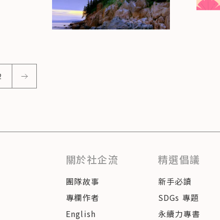
2
關於社企流
精選倡議
團隊故事
新手必讀
專欄作者
SDGs 專題
English
永續力專書