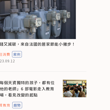
錢又減碳，來自法國的居家節能小撇步！
任消費
案例
23.09.12
每個天資獨特的孩子，都有位
他的老師」6 部電影走入教育
場，看見改變的起點
質教育
趨勢