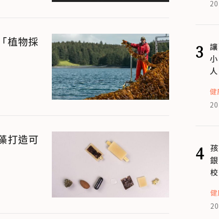
20
「植物採
3
讓
小
人
健
20
藻打造可
4
孩
銀
校
健
20