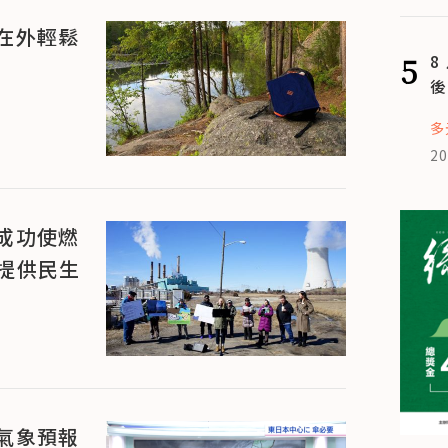
在外輕鬆
5
8
後
多
20
成功使燃
板提供民生
氣象預報