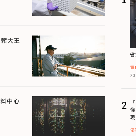
養豬大王
省
責
20
資料中心
2
「
懂
現
優