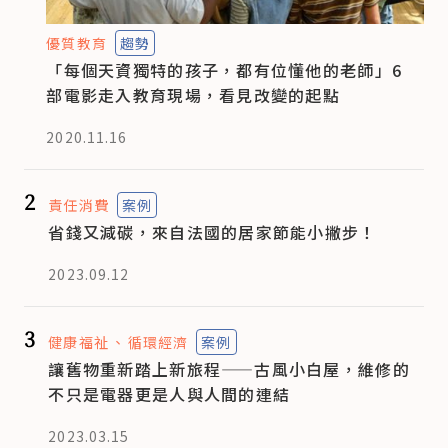
優質教育
趨勢
「每個天資獨特的孩子，都有位懂他的老師」6
部電影走入教育現場，看見改變的起點
2020.11.16
2
責任消費
案例
省錢又減碳，來自法國的居家節能小撇步！
2023.09.12
3
健康福祉
循環經濟
案例
讓舊物重新踏上新旅程——古風小白屋，維修的
不只是電器更是人與人間的連結
2023.03.15