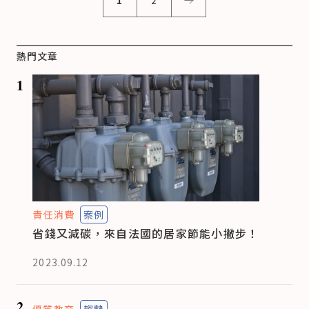
1
2
熱門文章
1
責任消費
案例
省錢又減碳，來自法國的居家節能小撇步！
2023.09.12
2
優質教育
趨勢