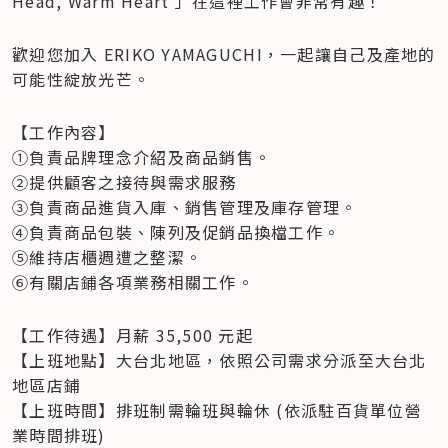
Head, Warm Heart 」在這裡工作會非常有趣！
歡迎您加入 ERIKO YAMAGUCHI，一起讓自己及產地的
可能性綻放光芒。
【工作內容】

①負責品牌理念介紹及商品銷售。  

②提供顧客之接待與需求服務 

③負責商品進貨入庫、銷售管理及庫存管理。  

④負責商品包裝、陳列及促銷品換檔工作。  

⑤維持店櫃週遭之整潔。  

⑥有關店鋪各項業務相關工作。
【工作待遇】月薪 35,500 元起   

【上班地點】大台北地區，依照公司需求分派至大台北
地區店鋪   

【上班時間】排班制需輪班與輪休 (依派駐百貨單位營
業時間排班)                      
