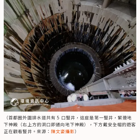
（首都圈外圍排水道共有 5 口豎井，這座是第一豎井，緊連地
下神殿（右上方的洞口即通向地下神殿），下方戴安全帽的遊客
正在觀看豎井。來源：
陳文姿攝影
）