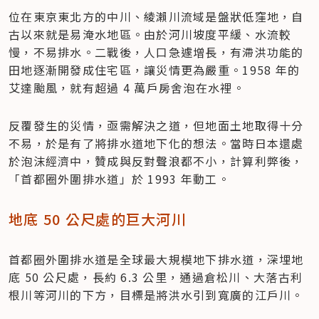
位在東京東北方的中川、綾瀨川流域是盤狀低窪地，自
古以來就是易淹水地區。由於河川坡度平緩、水流較
慢，不易排水。二戰後，人口急遽增長，有滯洪功能的
田地逐漸開發成住宅區，讓災情更為嚴重。1958 年的
艾達颱風，就有超過 4 萬戶房舍泡在水裡。
反覆發生的災情，亟需解決之道，但地面土地取得十分
不易，於是有了將排水道地下化的想法。當時日本還處
於泡沫經濟中，贊成與反對聲浪都不小，計算利弊後，
「首都圈外圍排水道」於 1993 年動工。
地底 50 公尺處的巨大河川
首都圈外圍排水道是全球最大規模地下排水道，深埋地
底 50 公尺處，長約 6.3 公里，通過倉松川、大落古利
根川等河川的下方，目標是將洪水引到寬廣的江戶川。