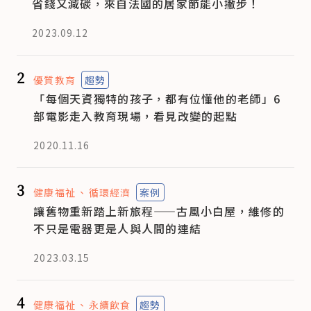
省錢又減碳，來自法國的居家節能小撇步！
2023.09.12
2
優質教育
趨勢
「每個天資獨特的孩子，都有位懂他的老師」6
部電影走入教育現場，看見改變的起點
2020.11.16
3
健康福祉
循環經濟
案例
讓舊物重新踏上新旅程——古風小白屋，維修的
不只是電器更是人與人間的連結
2023.03.15
4
健康福祉
永續飲食
趨勢