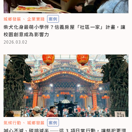
城鄉發展
企業實踐
案例
柴犬化身最萌小學伴？信義房屋「社區一家」計畫，讓
校園創意成為影響力
2026.03.02
氣候行動
城鄉發展
案例
誠心不減、碳排減半——這 3 項日常行動，讓祭祀更環