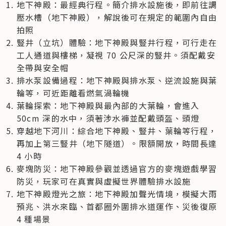
地下神殿：最經典行程。簡介排水設施後，即前往調
壓水槽（地下神殿），解說後可在規定的範圍內自由
拍照
豎井（立坑）體驗：地下神殿與豎井行程，可行走在
工人通道與樓梯，凝視 70 公尺深的豎井。須配戴安
全帶與安全帽
排水泵設備過程：地下神殿與排水泵、逆流設施與葉
輪等，可近距離看燃氣渦輪機
葉輪探索：地下神殿與最內部的大葉輪，會進入 
50cm 深的水中，須著涉水褲並配戴頭盔、頭燈
穿越地下河川：綜合地下神殿、豎井、葉輪等行程，
再加上第三豎井（地下隧道）。限額開放，時間長達 
4 小時
麥塊防災：地下神殿參觀並透過官方的麥塊遊戲學習
防災，玩家可在真實與虛擬世界體驗排水設施
地下神殿燈光之旅：地下神殿加聲光情境，模擬大雨
預兆、洪水來臨、首都圈外圍排水道運作、災後復原 
4 種場景