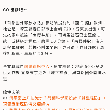
GO 出發吧～
「首都圈外郭放水路」參訪須提前到「龍 Q 館」報到，
地址是：埼玉縣春日部市上金崎 720。從東京出發，可
先搭電車抵達「南櫻井駅」，再轉乘社區巴士至龍 Q 
館，或轉搭計程車，約需 10 分鐘。「南櫻井駅」沒有
計程車駐點，若擔心叫車問題，亦可從「春日部駅」轉
乘計程車，車程約 20 分。
全文轉載自
環境資訊中心
，原文標題：地底 50 公尺防
洪大作戰 直擊東京近郊「地下神殿」與首都圈外圍排水
道
延伸閱讀

>> 
海平面上升怕淹水？荷蘭科學家設計「雙重堤防」，
預留緩衝區防洪又顧經濟
>> 
防災士集合！安全不能外包，社區如何成為災難下的