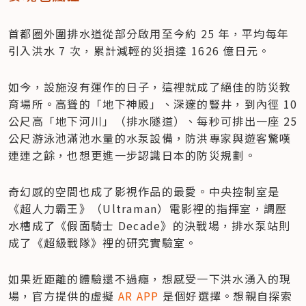
首都圈外圍排水道從部分啟用至今約 25 年，平均每年
引入洪水 7 次，累計減輕的災損達 1626 億日元。
如今，設施沒有運作的日子，這裡就成了絕佳的防災教
育場所。高聳的「地下神殿」、深邃的豎井，到內徑 10 
公尺高「地下河川」（排水隧道）、每秒可排出一座 25 
公尺游泳池滿池水量的水泵設備，防洪專家與遊客驚嘆
連連之餘，也想更進一步認識日本的防災規劃。
奇幻感的空間也成了影視作品的最愛。中央控制室是
《超人力霸王》（Ultraman）電影裡的指揮室，調壓
水槽成了《假面騎士 Decade》的決戰場，排水泵站則
成了《超級戰隊》裡的研究實驗室。
如果近距離的體驗還不過癮，想感受一下洪水湧入的現
場，官方提供的虛擬 
AR APP
 是個好選擇。想親自探索