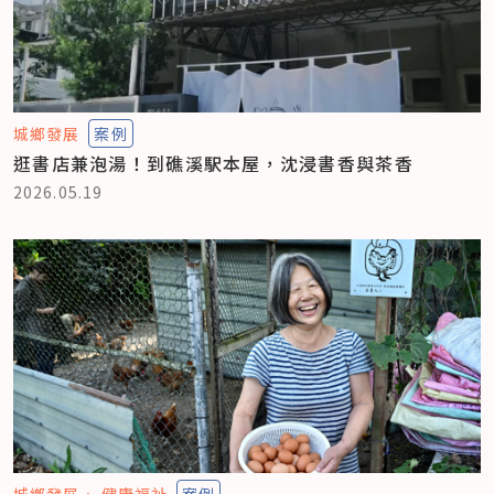
城鄉發展
案例
逛書店兼泡湯！到礁溪駅本屋，沈浸書香與茶香
2026.05.19
城鄉發展
健康福祉
案例