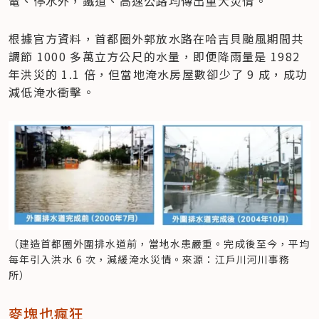
電、停水外，鐵道、高速公路均傳出重大災情。
根據官方資料，首都圈外郭放水路在哈吉貝颱風期間共
調節 1000 多萬立方公尺的水量，即便降雨量是 1982 
年洪災的 1.1 倍，但當地淹水房屋數卻少了 9 成，成功
減低淹水衝擊。
（建造首都圈外圍排水道前，當地水患嚴重。完成後至今，平均
每年引入洪水 6 次，減緩淹水災情。來源：江戶川河川事務
所）
麥塊也瘋狂