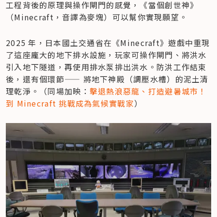
工程背後的原理與操作閘門的感覺，《當個創世神》
（Minecraft，音譯為麥塊）可以幫你實現願望。
2025 年，日本國土交通省在《Minecraft》遊戲中重現
了這座龐大的地下排水設施，玩家可操作閘門、將洪水
引入地下隧道，再使用排水泵排出洪水。防洪工作結束
後，還有個環節—— 將地下神殿（調壓水槽）的泥土清
理乾淨。（同場加映：
擊退熱浪惡龍、打造避暑城市！
到 Minecraft 挑戰成為氣候實戰家
）