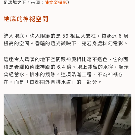
足球場之下。來源：
陳文姿攝影
）
地底的神祕空間
進入地底，映入眼簾的是 59 根巨大支柱，撐起近 6 層
樓高的空間。昏暗的燈光襯映下，宛若身處科幻電影。
這座令人驚嘆的地下空間跟神殿相比毫不遜色，它的面
積是希臘帕德嫩神殿的 6.4 倍。地上殘留的水窪，顯示
曾經蓄水、排水的痕跡。這項浩瀚工程，不為神祇存
在，而是「首都圈外圍排水道」的一部分。