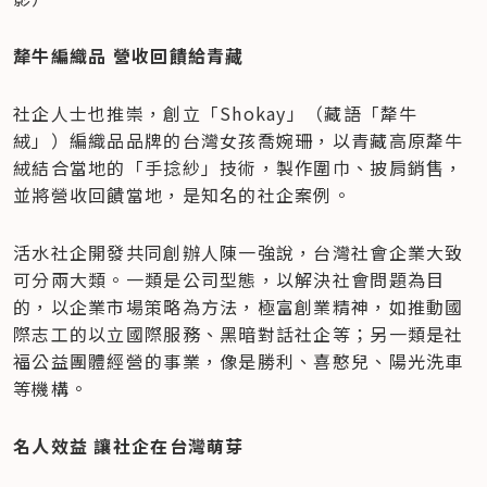
犛牛編織品 營收回饋給青藏
社企人士也推崇，創立「Shokay」（藏語「犛牛
絨」）編織品品牌的台灣女孩喬婉珊，以青藏高原犛牛
絨結合當地的「手捻紗」技術，製作圍巾、披肩銷售，
並將營收回饋當地，是知名的社企案例。
活水社企開發共同創辦人陳一強說，台灣社會企業大致
可分兩大類。一類是公司型態，以解決社會問題為目
的，以企業市場策略為方法，極富創業精神，如推動國
際志工的以立國際服務、黑暗對話社企等；另一類是社
福公益團體經營的事業，像是勝利、喜憨兒、陽光洗車
等機構。
名人效益 讓社企在台灣萌芽