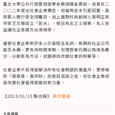
臺北大學公共行政暨政策學系教授陳金貴說，他曾在二
○○二年提出社會企業概念，但當時並未引起回響，直
到窮人銀行受全球矚目，加上趨勢科技創辦人張明正和
作家王文華成立「若水」，號召有志之士提案，名人效
益讓社企意識在台灣萌芽。
儘管社會企業對許多人仍是陌生名詞，新興的社企公司
能否永續，更有待時間考驗。但理想者仍願以熱情為養
分、以創新為方法，試圖尋找改變社會的新解答。
社會企業不見得是解決所有社會問題的萬靈丹，更得慎
防「假慈善、真詐財」的魚目混珠之徒，但社會企業卻
是改變社會值得發展的新力量。
【2013/01/15 聯合報】 
原文連結
文章標籤