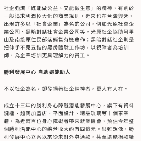
社企強調「既能做公益、又能做生意」的精神，有別於
一般追求利潤極大化的商業規則，近來也在台灣興起，
出現許多以「社會企業」為名的公司，例如光原社會企
業公司、黑暗對話社會企業公司等。光原社企協助阿里
山及南投原住民部落銷售有機農作；黑暗對話社企則是
把伸手不見五指的黑房體驗工作坊，以視障者為培訓
師，為企業培訓更具理解力的員工。
勝利發展中心 自助還能助人
不以社企為名，卻發揚著社企精神者，更大有人在。
成立十三年的勝利身心障礙潛能發展中心，旗下有資料
鍵檔、超商加盟店、平面設計、精品琉璃等十個事業
體，為近兩百位身心障礙者帶來就業機會，預估今年整
個勝利潛能中心的總營收大約有四億元。很難想像，勝
利發展中心立案以來從未對外募過款，甚至還能捐款給