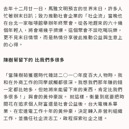
去年十二月廿一日，馬雅文明預言的世界末日，許多人
忙著辦末日趴；致力推動社會企業的「社企流」當晚也
在台北一家咖啡館舉辦年終聚會。從各地趕來的六十幾
個年輕人，將會場幾乎擠爆。這個聚會不談吃喝玩樂，
更不見末日情懷，而是熱情分享彼此推動公益與生意上
的心得。
陳樹菊留下的 比我們多很多
「當陳樹菊獲選時代雜誌二○一○年度百大人物時，我
和在外商工作的同學感觸都很深。我想我們那年賺的錢
一定都比她多，但她將來能留下來的東西，肯定比我們
多很多！」與會的黃仲豪說。 就這樣，衡量到底要把時
間花在追求個人財富還是社會公益後，台大電機系畢
業、在宏達電工作十年的黃仲豪，決定轉入非營利組織
工作，並擔任社企流志工，啟程探索社企之道。