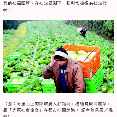
其他社福團體，在社企風潮下，勝利常被視為社企代
表。
（圖：阿里山上的鄒族農人莊鎔蔚，種植有機高麗菜，
靠「光原社會企業」在都市打開銷路。 記者陳易辰╱攝
影）