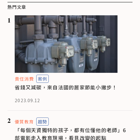
熱門文章
1
責任消費
案例
省錢又減碳，來自法國的居家節能小撇步！
2023.09.12
2
優質教育
趨勢
「每個天資獨特的孩子，都有位懂他的老師」6
部電影走入教育現場，看見改變的起點