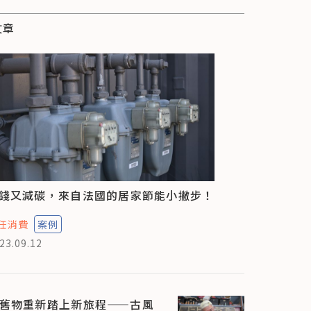
文章
錢又減碳，來自法國的居家節能小撇步！
任消費
案例
23.09.12
舊物重新踏上新旅程——古風