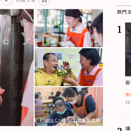
熱門
1
省
責
20
Photo Credit：群眾觀點官網
2
讓