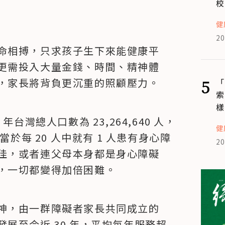
校
健
20
命相搏，只求孩子生下來能健康平
更需投入大量金錢、時間、精神體
，家長將背負更沉重的照顧壓力。
5
「
索
樣
台灣總人口數為 23,264,640 人，
健
當於每 20 人中就有 1 人患有身心障
20
佳，或者連父母本身都是身心障礙
，一切都變得加倍困難。
神，由一群障礙者家長共同成立的
展至今近 30 年，平均每年服務超