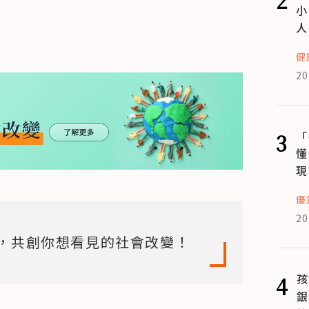
小
人
健
20
3
「
懂
現
優
20
，共創你想看見的社會改變！
4
孩
銀