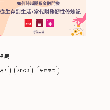
標籤
培力
SDG 3
身障就業