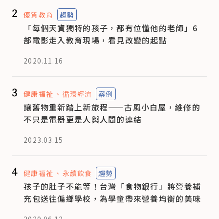
2
優質教育
趨勢
「每個天資獨特的孩子，都有位懂他的老師」6
部電影走入教育現場，看見改變的起點
2020.11.16
3
健康福祉
循環經濟
案例
讓舊物重新踏上新旅程——古風小白屋，維修的
不只是電器更是人與人間的連結
2023.03.15
4
健康福祉
永續飲食
趨勢
孩子的肚子不能等！台灣「食物銀行」將營養補
充包送往偏鄉學校，為學童帶來營養均衡的美味