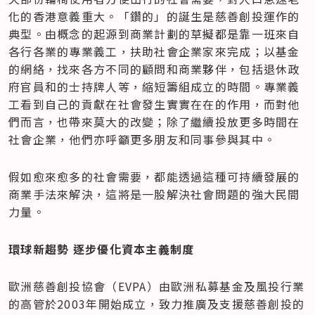
化的香港意義重大。「鑽的」的誕生是慈善創投運作的
典型。由概念的起源到商業計劃的草擬都是靠一班來自
各行各業的專業義工，扶助社會企業家來完成；以基金
的網絡，找來各方不同的顧問和商業夥伴，包括退休政
府官員和的士持牌人等，縮短籌組成立的時間。專業義
工看到自己的貢獻在社會發生實實在在的作用，而對他
們而言，也帶來莫大的改變；除了繼續投放更多時間在
社會企業，他們亦呼籲更多朋友和同事參與其中。
假如愈來愈多的社會需要，都能透過這種可持續發展的
商業手法來解決，這將是一股解決社會問題的強大民間
力量。
環球新趨勢 逐步優化資本主義制度
歐洲慈善創投協會（EVPA）由歐洲私募基金及風投行業
的高管於2003年開始成立，致力推廣及支援慈善創投的