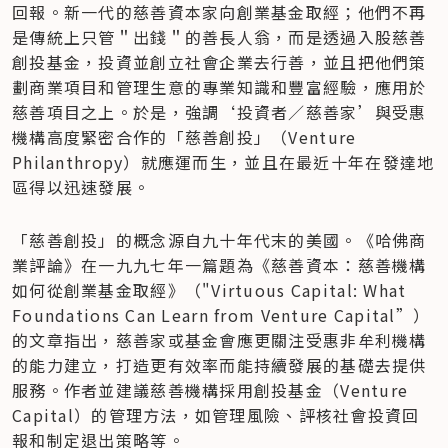
回報。新一代的慈善資本家向創業基金取經；他們不再
是傳統上只管＂出錢＂的善長人翁，而是透過入股慈善
創投基金，投資並創立社會企業去行善，並且把他們策
劃商業項目和管理生意的專業知識和豐富經驗，應用於
慈善項目之上。於是，強調‘投資者／慈善家’與受惠
機構高度緊密合作的「慈善創投」（Venture 
Philanthropy）就應運而生，並且在最近十年在發達地
區得以迅速發展。
「慈善創投」的概念源自九十年代末的美國。《哈佛商
業評論》在一九九七年一篇題為《慈善資本：慈善機構
如何從創業基金取經》（"Virtuous Capital: What 
Foundations Can Learn from Venture Capital”）
的文章指出，慈善家或基金會應更關注受惠非牟利機構
的能力建立，打造更有效率而能持續發展的基礎去提供
服務。作者並建議慈善機構採用創投基金（Venture 
Capital）的管理方法，如管理風險、評核社會投資回
報和制定退出策略等。