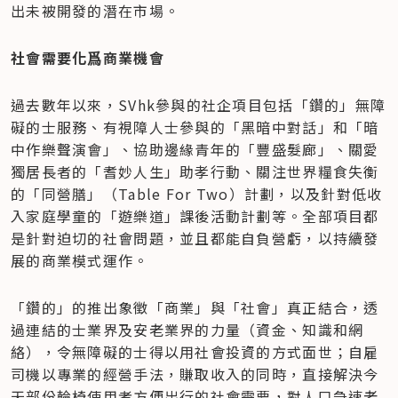
出未被開發的潛在市場。
社會需要化爲商業機會
過去數年以來，SVhk參與的社企項目包括「鑽的」無障
礙的士服務、有視障人士參與的「黑暗中對話」和「暗
中作樂聲演會」、協助邊緣青年的「豐盛髮廊」、關愛
獨居長者的「耆妙人生」助孝行動、關注世界糧食失衡
的「同營膳」（Table For Two）計劃，以及針對低收
入家庭學童的「遊樂道」課後活動計劃等。全部項目都
是針對迫切的社會問題，並且都能自負營虧，以持續發
展的商業模式運作。
「鑽的」的推出象徵「商業」與「社會」真正結合，透
過連結的士業界及安老業界的力量（資金、知識和網
絡），令無障礙的士得以用社會投資的方式面世；自雇
司機以專業的經營手法，賺取收入的同時，直接解決今
天部份輪椅使用者方便出行的社會需要，對人口急速老