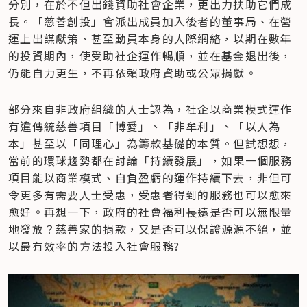
分別，在於不但出錢資助社會企業，更出力扶助它們成
長。「慈善創投」會派出成員加入後者的董事局、在營
運上出謀獻策、甚至動員本身的人際網絡，以期在數年
的投資期內，使受助社企運作暢順，並在基金退出後，
仍能自力更生，不再依賴政府資助或公眾捐獻。
部分來自非政府組織的人士認為，社企以商業模式運作
有違傳統慈善項目「博愛」、「非牟利」、「以人為
本」甚至以「同理心」為籌款基礎的本質。但試想想，
當前的環球趨勢都在討論「持續發展」，如果一個服務
項目能以商業模式、自負盈虧的運作持續下去，非但可
令更多有需要人士受惠，受惠者得到的服務也可以愈來
愈好。再想一下，政府的社會福利長遠是否可以無限量
地發放？慈善家的捐款，又是否可以保證源源不絕，並
以最有效率的方法投入社會服務?