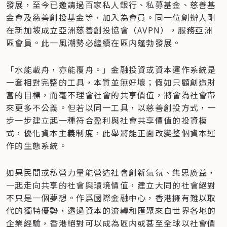
發展，至今已邀請過百家私人銀行、私募基金、慈善基
金會及慈善創投基金等，加入為會員。同一位創辦人剛
在新加坡成立亞洲慈善創投協會（AVPN），服務亞洲
區會員。此一風潮勢必繼續在區内蓬勃發展。
「水能載舟，亦能覆舟。」金融投資或資本運作系統是
一套相對完整的工具，本質並無好壞；假如只顧創造財
富的目標，而毫不理會社會的共享價值，將會為社會帶
來更多不公義。但若以同一工具，以慈善創投方式，一
步一步建立起一種符合盈利與社會共享價值的投資模
式，優化資本主義制度，此舉將能正面改變整個資本運
作的生態系統。
如果民間或私營力量能營造社會創新氣氛、集思廣益，
一起走向共享的社會與環境價值，建立大同的社會絕對
不只是一個夢想。作爲國際金融中心，香港擁有難以取
代的獨特優勢，透過資本的流轉和匯聚來自世界各地的
企業經驗，香港絕對可以成為區内或甚至全球以社會價