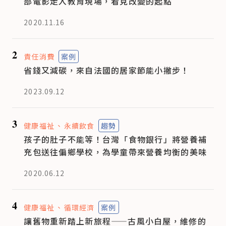
部電影走入教育現場，看見改變的起點
2020.11.16
2
責任消費
案例
省錢又減碳，來自法國的居家節能小撇步！
2023.09.12
3
健康福祉
永續飲食
趨勢
孩子的肚子不能等！台灣「食物銀行」將營養補
充包送往偏鄉學校，為學童帶來營養均衡的美味
2020.06.12
4
健康福祉
循環經濟
案例
讓舊物重新踏上新旅程——古風小白屋，維修的