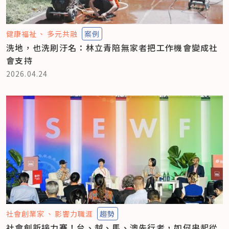
健康福祉
多元共融
案例
洗地，也洗刷汙名：林立青陪無家者把工作機會變成社
會支持
2026.04.24
社會創業家
影響力職涯
趨勢
社會創新接力賽！台、越、馬、澳先行者，如何串起從