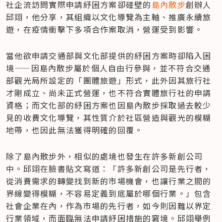
社企流訪問實際申請紓困方案卻碰壁的
島內散步
創辦人
邱翊，他分享，其組織以文化導覽為主軸、推廣永續旅
遊，在疫情衝擊下多項合作案取消，營運受到影響。
當他欲申請交通部與文化部提供的紓困方案時卻陷入困
境——因島內散步屬於個人自由行參與，並不符合交通
部觀光局所設定的「團體旅遊」形式，此外因其旅行社
才剛成立、尚未正式營運，也不符合實體旅行社的申請
資格；而文化部的紓困方案也因島內散步採取過去較少
見的收費文化導覽，其性質介於社區營造與觀光的模糊
地帶，也因此無法獲得明確的回覆。
除了島內散步外，相似的處境也發生在許多新創公司
中。邱翊在臉書貼文寫道：「許多新創公司是先行者，
從消費需求的轉變找到新的市場機會，也讓行業之間的
界線變得模糊，不容易定義到底屬於哪個行業。」包含
社會企業在內，作為市場的先行者，如今則因難以界定
行業領域，而面臨無法申請紓困措施的窘境。邱翊舉例