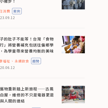
小撇步！
任消費
案例
23.09.12
子的肚子不能等！台灣「食物
行」將營養補充包送往偏鄉學
，為學童帶來營養均衡的美味
康福祉
永續飲食
趨勢
20.06.12
舊物重新踏上新旅程——古風
白屋，維修的不只是電器更是
與人間的連結