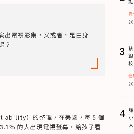
能
責
20
演出電視影集，又或者，是由身
呢？
3
孩
銀
校
健
20
4
讓
ability）的整理，在美國，每 5 個
小
人
3.1% 的人出現電視螢幕，給孩子看