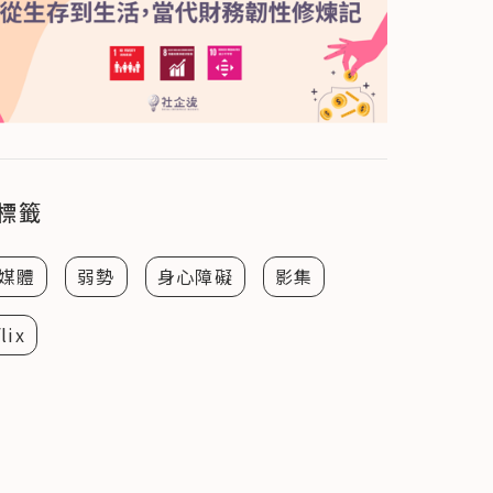
標籤
媒體
弱勢
身心障礙
影集
lix