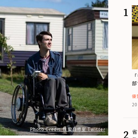
1
「
部
優
20
Photo Credit: 性愛自修室 Twitter
2
省