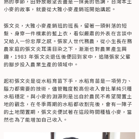
熟的季節，田野放眼望去盡是一抹黃的色調，台灣本土
小麥的故事，就要從大雅小麥產銷班開始講起。
張文炎，大雅小麥產銷班的班長，留著一頭俐落的短
髮、身穿一件樸素的藍上衣，看似嚴肅的外表在言談中
又給人一份忠厚之感。張家人世代務農，從小生長在務
農家庭的張文炎耳濡目染之下，漸漸也對農業產生興
趣，1983 年張文炎退伍後便回到家中，追隨張家父輩
的腳步投入農業生產的領域中。
起初張文炎是從水稻育苗下手，水稻育苗是一項勞力、
腦力都需要的技術，儘管難度較高但收入會比單純只種
水稻穩定。與小麥的淵源則是出自於農民不希望閒置土
地的觀念，在冬季兩期的水稻都收割完後，會有一陣子
的土地閒置期，張文炎便試著在這段時間種植小麥，當
然也為了能增加自己收入。