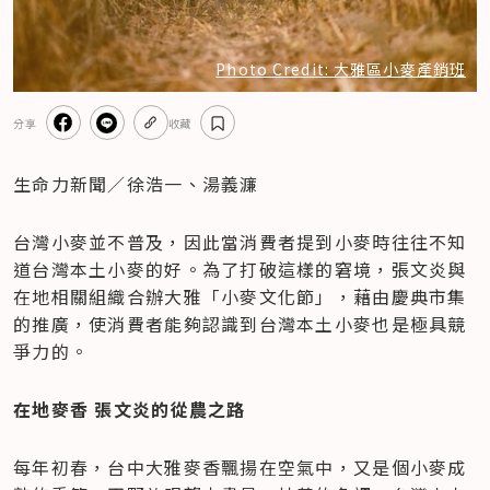
Photo Credit: 大雅區小麥產銷班
分享
收藏
生命力新聞／徐浩一、湯義濂
台灣小麥並不普及，因此當消費者提到小麥時往往不知
道台灣本土小麥的好。為了打破這樣的窘境，張文炎與
在地相關組織合辦大雅「小麥文化節」，藉由慶典市集
的推廣，使消費者能夠認識到台灣本土小麥也是極具競
爭力的。
在地麥香 張文炎的從農之路
每年初春，台中大雅麥香飄揚在空氣中，又是個小麥成