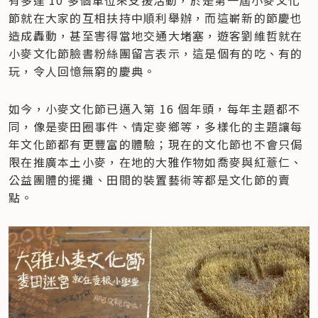
節就在大家的互相扶持中順利舉辦，而這嶄新的節慶也
造成轟動，甚至害得當地交通大堵塞，遊客劉維哲就在
小麥文化節臉書粉絲團留言表示，這是個有的吃、有的
玩，令人回憶無窮的慶典。
如今，小麥文化節已邁入第 16 個年頭，每年主題都不
同，像是麥田圈事件、情定麥鄉等，多樣化的主題讓每
年文化節都有更豐富的體驗；現在的文化節也不會只侷
限在推廣本土小麥，在地的大雅作物如喬麥與紅薏仁、
公益團體的擺攤、田間的裝置藝術等都是文化節的賣
點。