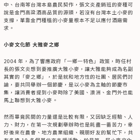
中、台南等台灣本島農民契作，張文炎產銷班的麥種可
說是金門高粱酒高品質的源頭，若沒有台灣本土小麥的
支撐，單靠金門種植的小麥量根本不足以應付酒廠需
求。
小麥文化節 大雅麥之鄉
2004 年，為了響應政府「一鄉一特色」政策，時任村
長的張文炎想到要推廣大雅小麥，讓大雅能夠成為名副
其實的「麥之鄉」，於是就和地方性的社團、居民們討
論，要共同舉辦一個節慶，是以小麥為主軸的節慶市
集，讓消費者提到小麥時除了美國、澳洲、金門外也能
馬上聯想到大雅小麥。
然而畢竟民間的力量還是比較有限，又因缺乏經驗、人
力、財力，在第一次規劃舉辦時也是耗盡一番苦力，幸
好後來在農會、地方農業組織、親朋好友的幫忙下，共
有多達 10 多個單位來支援活動，於是第一屆小麥文化