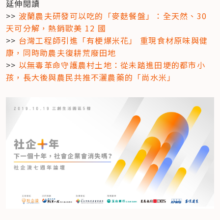
延伸閱讀

>> 
波蘭農夫研發可以吃的「麥麩餐盤」：全天然、30 
天可分解，熱銷歐美 12 國
>> 
台灣工程師引進「有梗爆米花」 重現食材原味與健
康，同時助農夫復耕荒廢田地
>> 
以無毒革命守護農村土地：從未踏進田埂的都市小
孩，長大後與農民共推不灑農藥的「尚水米」