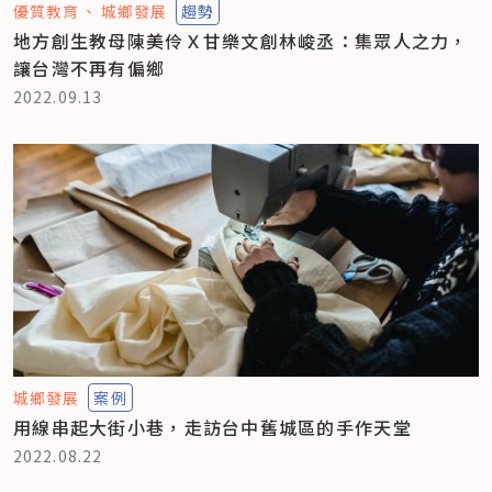
優質教育
城鄉發展
趨勢
地方創生教母陳美伶Ｘ甘樂文創林峻丞：集眾人之力，
讓台灣不再有偏鄉
2022.09.13
城鄉發展
案例
用線串起大街小巷，走訪台中舊城區的手作天堂
2022.08.22