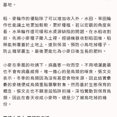
基地。
稻、麥輪作的優點除了可以增加收入外，水田、旱田輪
作也能讓土地更加鬆軟，更好種植，若以宏觀的角度來
看，水旱輪作還可緩和水資源缺陷的問題。在水稻收割
前，先將小麥種子撒入土裡，經過機器收割稻田後，稻
稈能夠覆蓋於土地上，達到保濕、預防小鳥吃掉種子、
防止雜草叢生，最後更能化為小麥日後生長的肥料。
小麥在季風的吹拂下，病蟲害一吹而空，不用噴灑農藥
也不會有病蟲威脅，唯一擔心的是鳥類的啄食，張文炎
表示，冬季的鳥類因為沒有甚麼食物來源，因此結實纍
纍的麥穗便成鳥類重點襲擊對象。然而基於生態保育的
概念，張文炎也不願意設陷阱抓捕，深怕驚動到保育鳥
類，因此在春天收成小麥時，總是少了被鳥吃掉的幾
份。