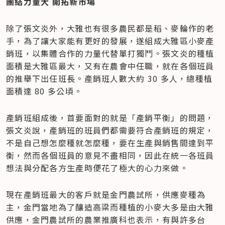
團結力量大 開拓新市場
除了張文炎外，大雅也有很多農民都是稻、麥輪作的老
手，為了讓大家能有更好的發展，遂組成大雅區小麥產
銷班，以集體合作的力量代替單打獨鬥。張文炎的種植
面積是大雅區最大，又有在農會中任職，就在各個班員
的推舉下出任班長。產銷班人數大約 30 多人，總種植
面積達 80 多公頃。
產銷班組成後，首要面對的就是「產銷平衡」的問題，
張文炎說，產銷班的班員們都需要符合產銷班的規定，
不是自己想怎麼種就怎麼種，要在生產與銷售間達到平
衡，然而各個班員的意見不盡相同，因此在統一各班員
想法與分配各方生產時便花了極大的心力來做。
現在產銷班最大的客戶就是金門農試所，供應麥種為
主，金門當地為了釀造高粱而種植的小麥大多是由大雅
供應，金門農試所的農業推廣科也表示，有與許多台