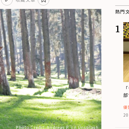
熱門
1
「
部
優
20
Photo Credit: Andreas P. on Unsplash