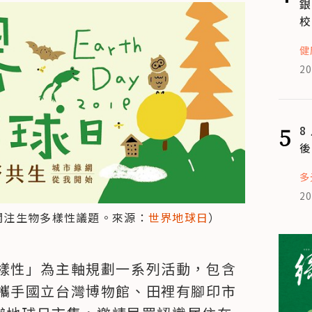
銀
校
健
20
5
8
後
多
20
眾關注生物多樣性議題。來源：
世界地球日
）
樣性」為主軸規劃一系列活動，包含
攜手國立台灣博物館、田裡有腳印市