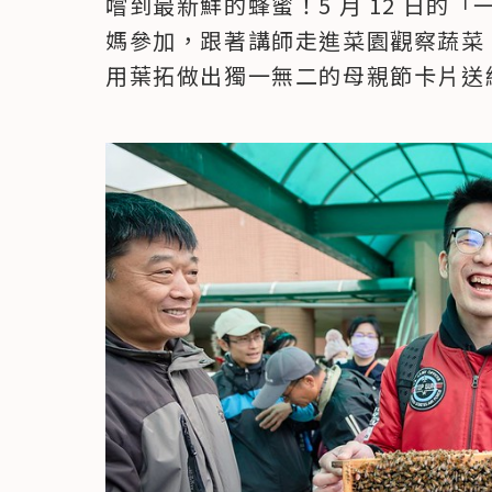
嚐到最新鮮的蜂蜜！5 月 12 日的
媽參加，跟著講師走進菜園觀察蔬菜
用葉拓做出獨一無二的母親節卡片送