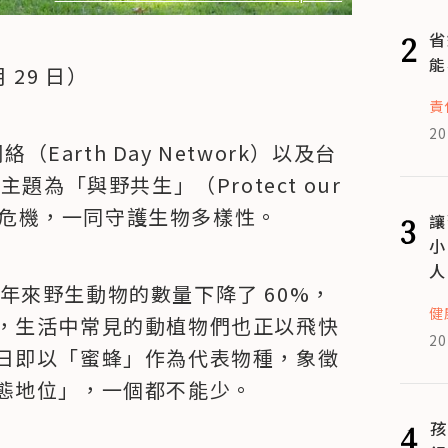
2
省
能
 29 日）
責
20
（Earth Day Network）以及台
為「與野共生」（Protect our 
生存危機，一同守護生物多樣性。
3
讓
小
人
0 年來野生動物的數量下降了 60%，
健
，生活中常見的動植物們也正以飛快
20
日即以「蜜蜂」作為代表物種，象徵
態地位」，一個都不能少。
4
孩