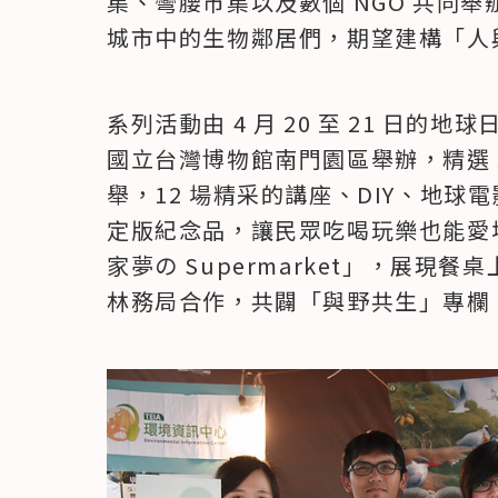
集、彎腰市集以及數個 NGO 共同
城市中的生物鄰居們，期望建構「人
系列活動由 4 月 20 至 21 日
國立台灣博物館南門園區舉辦，精選 50
舉，12 場精采的講座、DIY、地
定版紀念品，讓民眾吃喝玩樂也能愛
家夢の Supermarket」，展
林務局合作，共闢「與野共生」專欄