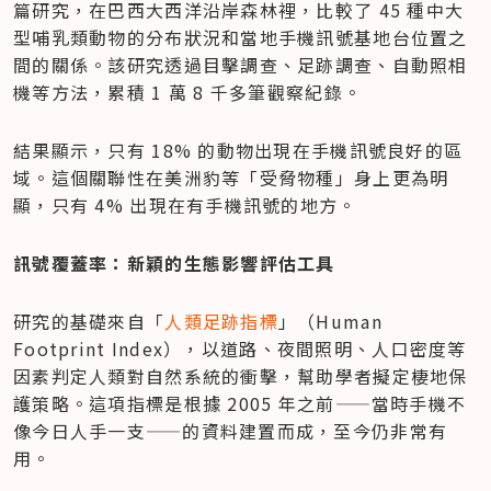
篇研究，在巴西大西洋沿岸森林裡，比較了 45 種中大
型哺乳類動物的分布狀況和當地手機訊號基地台位置之
間的關係。該研究透過目擊調查、足跡調查、自動照相
機等方法，累積 1 萬 8 千多筆觀察紀錄。
結果顯示，只有 18% 的動物出現在手機訊號良好的區
域。這個關聯性在美洲豹等「受脅物種」身上更為明
顯，只有 4% 出現在有手機訊號的地方。
訊號覆蓋率：新穎的生態影響評估工具
研究的基礎來自「
人類足跡指標
」（Human 
Footprint Index），以道路、夜間照明、人口密度等
因素判定人類對自然系統的衝擊，幫助學者擬定棲地保
護策略。這項指標是根據 2005 年之前——當時手機不
像今日人手一支——的資料建置而成，至今仍非常有
用。