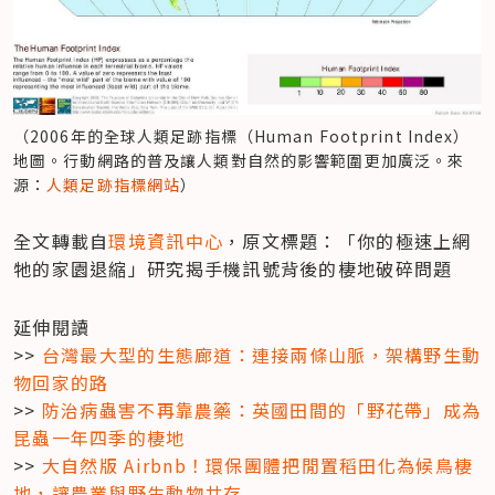
（2006年的全球人類足跡指標（Human Footprint Index）
地圖。行動網路的普及讓人類對自然的影響範圍更加廣泛。來
源：
人類足跡指標網站
）
全文轉載自
環境資訊中心
，原文標題：「你的極速上網 
牠的家園退縮」研究揭手機訊號背後的棲地破碎問題
延伸閱讀

>> 
台灣最大型的生態廊道：連接兩條山脈，架構野生動
物回家的路
>> 
防治病蟲害不再靠農藥：英國田間的「野花帶」成為
昆蟲一年四季的棲地
>> 
大自然版 Airbnb！環保團體把閒置稻田化為候鳥棲
地，讓農業與野生動物共存