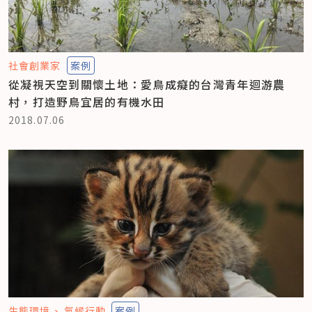
社會創業家
案例
從凝視天空到關懷土地：愛鳥成癡的台灣青年迴游農
村，打造野鳥宜居的有機水田
2018.07.06
生態環境
氣候行動
案例