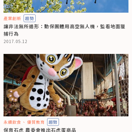
產業創新
趨勢
讓非法無所遁形：動保團體用高空無人機，監看地面獵
捕行為
2017.05.12
永續飲食
優質教育
趨勢
保育石虎 農委會推出石虎蛋商品