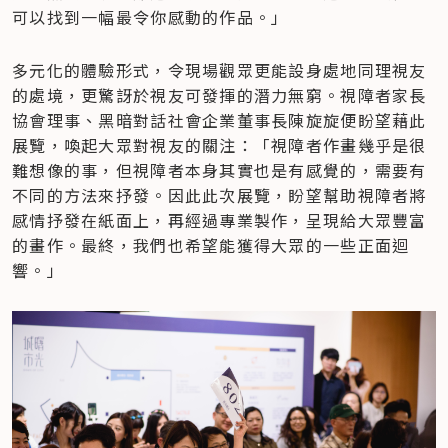
可以找到一幅最令你感動的作品。」
多元化的體驗形式，令現場觀眾更能設身處地同理視友
的處境，更驚訝於視友可發揮的潛力無窮。視障者家長
協會理事、黑暗對話社會企業董事長陳旋旋便盼望藉此
展覽，喚起大眾對視友的關注：「視障者作畫幾乎是很
難想像的事，但視障者本身其實也是有感覺的，需要有
不同的方法來抒發。因此此次展覽，盼望幫助視障者將
感情抒發在紙面上，再經過專業製作，呈現給大眾豐富
的畫作。最終，我們也希望能獲得大眾的一些正面迴
響。」