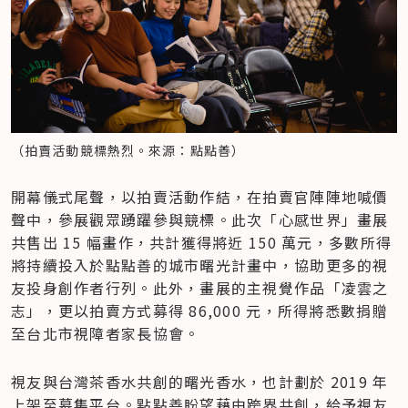
（拍賣活動競標熱烈。來源：點點善）
開幕儀式尾聲，以拍賣活動作結，在拍賣官陣陣地喊價
聲中，參展觀眾踴躍參與競標。此次「心感世界」畫展
共售出 15 幅畫作，共計獲得將近 150 萬元，多數所得
將持續投入於點點善的城市曙光計畫中，協助更多的視
友投身創作者行列。此外，畫展的主視覺作品「凌雲之
志」，更以拍賣方式募得 86,000 元，所得將悉數捐贈
至台北市視障者家長協會。
視友與台灣茶香水共創的曙光香水，也計劃於 2019 年
上架至募集平台。點點善盼望藉由跨界共創，給予視友