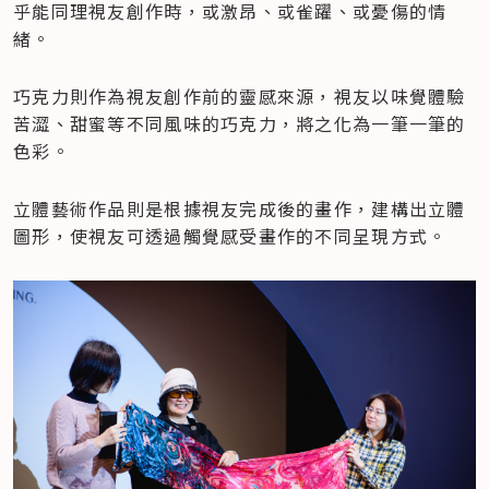
乎能同理視友創作時，或激昂、或雀躍、或憂傷的情
緒。
巧克力則作為視友創作前的靈感來源，視友以味覺體驗
苦澀、甜蜜等不同風味的巧克力，將之化為一筆一筆的
色彩。
立體藝術作品則是根據視友完成後的畫作，建構出立體
圖形，使視友可透過觸覺感受畫作的不同呈現方式。