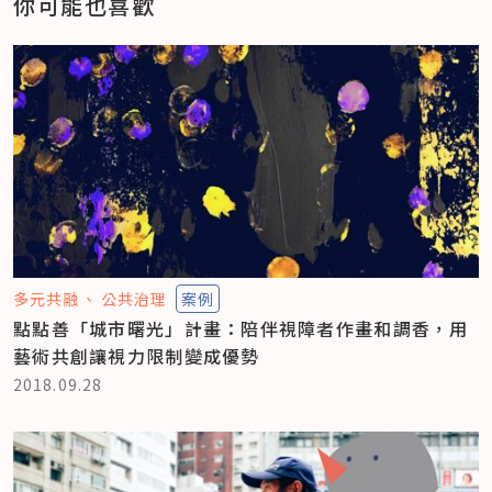
你可能也喜歡
多元共融
公共治理
案例
點點善「城市曙光」計畫：陪伴視障者作畫和調香，用
藝術共創讓視力限制變成優勢
2018.09.28