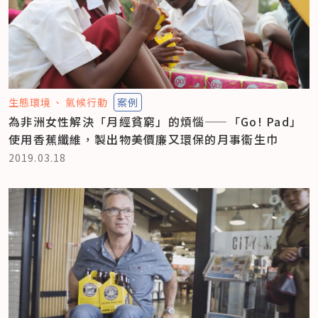
生態環境
氣候行動
案例
為非洲女性解決「月經貧窮」的煩惱——「Go! Pad」
使用香蕉纖維，製出物美價廉又環保的月事衞生巾
2019.03.18