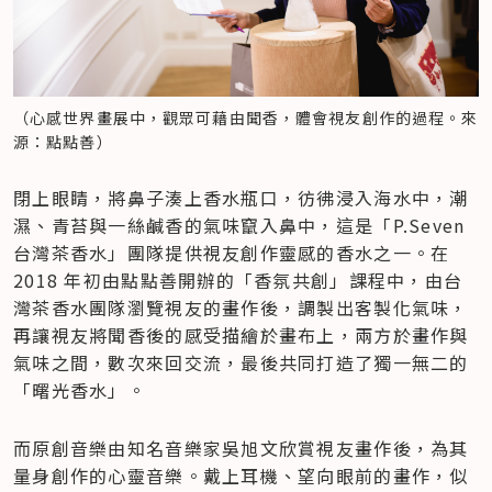
（心感世界畫展中，觀眾可藉由聞香，體會視友創作的過程。來
源：點點善）
閉上眼睛，將鼻子湊上香水瓶口，彷彿浸入海水中，潮
濕、青苔與一絲鹹香的氣味竄入鼻中，這是「P.Seven 
台灣茶香水」團隊提供視友創作靈感的香水之一。在 
2018 年初由點點善開辦的「香氛共創」課程中，由台
灣茶香水團隊瀏覽視友的畫作後，調製出客製化氣味，
再讓視友將聞香後的感受描繪於畫布上，兩方於畫作與
氣味之間，數次來回交流，最後共同打造了獨一無二的
「曙光香水」。
而原創音樂由知名音樂家吳旭文欣賞視友畫作後，為其
量身創作的心靈音樂。戴上耳機、望向眼前的畫作，似