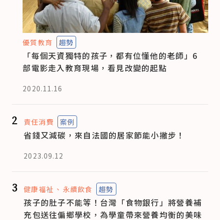
優質教育
趨勢
「每個天資獨特的孩子，都有位懂他的老師」6
部電影走入教育現場，看見改變的起點
2020.11.16
2
責任消費
案例
省錢又減碳，來自法國的居家節能小撇步！
2023.09.12
3
健康福祉
永續飲食
趨勢
孩子的肚子不能等！台灣「食物銀行」將營養補
充包送往偏鄉學校，為學童帶來營養均衡的美味