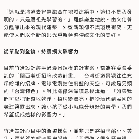
「這就是將過去智慧融合在地域建築中，這也不是我發
明的，只是跟祖先學習的。」羅傑謙虛地說。由文化養
分醞釀出來的現代建築，外型新穎卻不與環境衝突，更
能使人們以全新的眼光重新領略傳統文化的美好。
從單點到全鎮，持續擴大影響力
目前竹冶設計經手過最具規模的計畫案，當為客委會委
託的「關西老街招牌改造計畫」。台灣街道景觀往往充
斥紛雜的招牌，電線電纜擋住蔚藍的天空，可說是另類
的「台灣特色」。對此羅傑深深嘆息後說道，「如果我
們可以把街道收乾淨、招牌變漂亮，把從清代到民國的
老建築露出來，讓小孩子從小就能分辨好的美學，我們
希望促成這樣的影響力。」
竹冶設計心目中的街道樣貌，並非只是將招牌縮小、美
化，更希望能呼應歷史脈絡。「我們做了很多歷史調