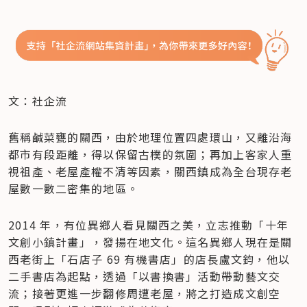
文：社企流
舊稱鹹菜甕的關西，由於地理位置四處環山，又離沿海
都市有段距離，得以保留古樸的氛圍；再加上客家人重
視祖產、老屋產權不清等因素，關西鎮成為全台現存老
屋數一數二密集的地區。
2014 年，有位異鄉人看見關西之美，立志推動「十年
文創小鎮計畫」，發揚在地文化。這名異鄉人現在是關
西老街上「石店子 69 有機書店」的店長盧文鈞，他以
二手書店為起點，透過「以書換書」活動帶動藝文交
流；接著更進一步翻修周遭老屋，將之打造成文創空