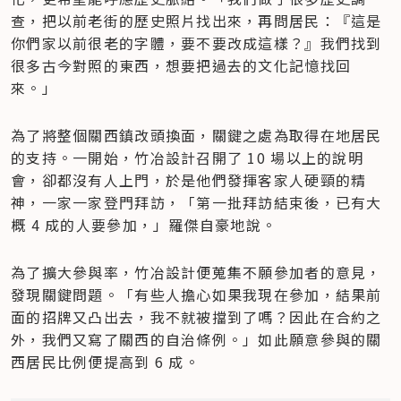
查，把以前老街的歷史照片找出來，再問居民：『這是
你們家以前很老的字體，要不要改成這樣？』我們找到
很多古今對照的東西，想要把過去的文化記憶找回
來。」
為了將整個關西鎮改頭換面，關鍵之處為取得在地居民
的支持。一開始，竹冶設計召開了 10 場以上的說明
會，卻都沒有人上門，於是他們發揮客家人硬頸的精
神，一家一家登門拜訪，「第一批拜訪結束後，已有大
概 4 成的人要參加，」羅傑自豪地說。
為了擴大參與率，竹冶設計便蒐集不願參加者的意見，
發現關鍵問題。「有些人擔心如果我現在參加，結果前
面的招牌又凸出去，我不就被擋到了嗎？因此在合約之
外，我們又寫了關西的自治條例。」如此願意參與的關
西居民比例便提高到 6 成。