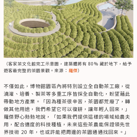
（客家茶文化館完工示意圖，建築體將有 80% 藏於地下，給予
遊客最完整的茶園景觀。來源：
羅傑
）
不僅如此，博物館園區內將特別設立全自動茶工廠，從
澆灌、培養、製茶等多重工序皆採全自動化，盼望藉此
帶動地方產業。「因為種茶很辛苦，茶園都荒廢了，轉
做其他用途，我們希望它可以復耕，讓年輕人回來，」
羅傑野心勃勃地說，「如果我們提供這樣的場域給農夫
用，配合適度的科技種植，未來這些茶農能保證領先世
界技術 20 年，也或許能把周邊的茶園通通找回來。」