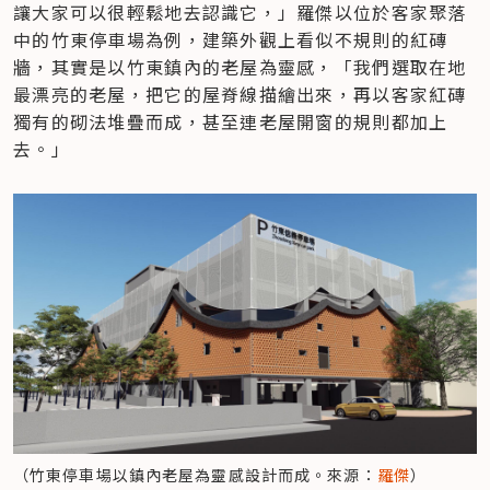
讓大家可以很輕鬆地去認識它，」羅傑以位於客家聚落
中的竹東停車場為例，建築外觀上看似不規則的紅磚
牆，其實是以竹東鎮內的老屋為靈感，「我們選取在地
最漂亮的老屋，把它的屋脊線描繪出來，再以客家紅磚
獨有的砌法堆疊而成，甚至連老屋開窗的規則都加上
去。」
（竹東停車場以鎮內老屋為靈感設計而成。來源：
羅傑
）