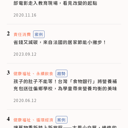
部電影走入教育現場，看見改變的起點
2020.11.16
2
責任消費
案例
省錢又減碳，來自法國的居家節能小撇步！
2023.09.12
3
健康福祉
永續飲食
趨勢
孩子的肚子不能等！台灣「食物銀行」將營養補
充包送往偏鄉學校，為學童帶來營養均衡的美味
2020.06.12
4
健康福祉
循環經濟
案例
讓舊物重新踏上新旅程——古風小白屋，維修的