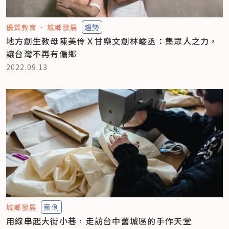
優質教育
城鄉發展
趨勢
地方創生教母陳美伶Ｘ甘樂文創林峻丞：集眾人之力，
讓台灣不再有偏鄉
2022.09.13
城鄉發展
案例
用線串起大街小巷，走訪台中舊城區的手作天堂