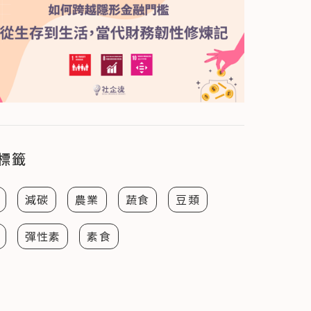
標籤
減碳
農業
蔬食
豆類
彈性素
素食