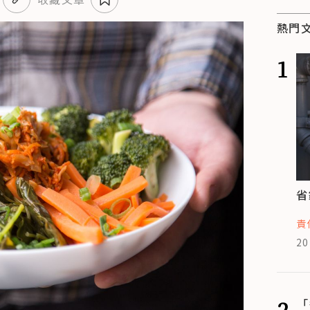
熱門
1
省
責
20
2
「