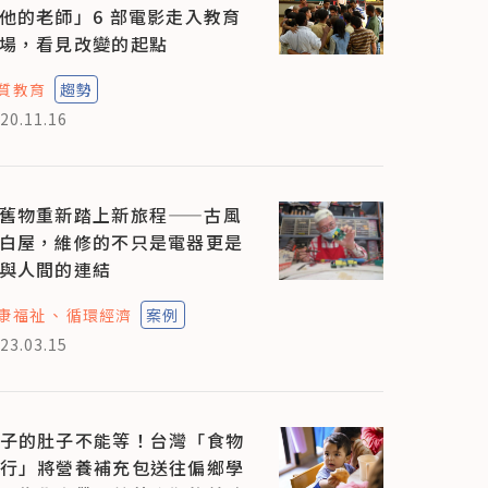
他的老師」6 部電影走入教育
場，看見改變的起點
質教育
趨勢
20.11.16
舊物重新踏上新旅程——古風
白屋，維修的不只是電器更是
與人間的連結
康福祉
循環經濟
案例
23.03.15
子的肚子不能等！台灣「食物
行」將營養補充包送往偏鄉學