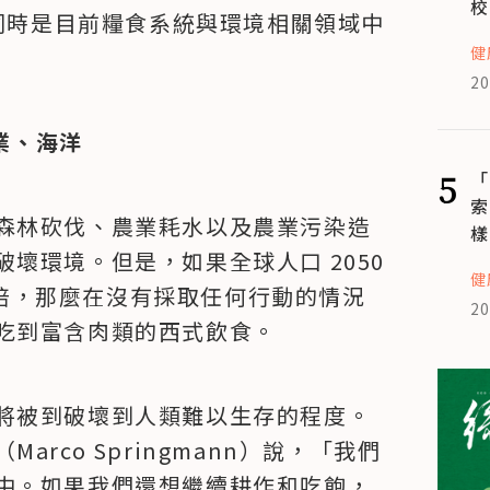
校
，同時是目前糧食系統與環境相關領域中
健
20
農業、海洋
5
「
索
森林砍伐、農業耗水以及農業污染造
樣
環境。但是，如果全球人口 2050 
健
3 倍，那麼在沒有採取任何行動的情況
20
吃到富含肉類的西式飲食。
將被到破壞到人類難以生存的程度。
rco Springmann）說，「我們
中。如果我們還想繼續耕作和吃飽，