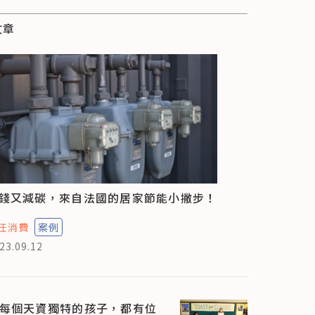
文章
錢又減碳，來自法國的居家節能小撇步！
任消費
案例
23.09.12
每個天資獨特的孩子，都有位