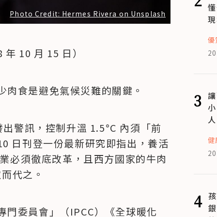
懂
Photo Credit: Hermes Rivera on Unsplash
現
優
 10 月 15 日）
20
少肉食是避免氣候災難的關鍵。
3
讓
小
人
界發出警訊，控制升溫 1.5°C 內須「前
健
0 日刊登一份最新研究即指出，養活
20
，農業必須徹底改革，且西方國家的牛肉
取而代之。
4
孩
銀
門委員會」（IPCC）《全球暖化 