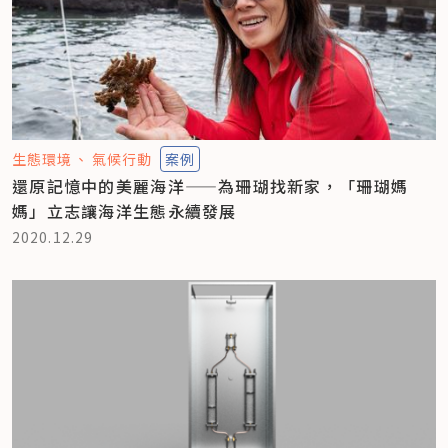
生態環境
氣候行動
案例
還原記憶中的美麗海洋——為珊瑚找新家，「珊瑚媽
媽」立志讓海洋生態永續發展
2020.12.29