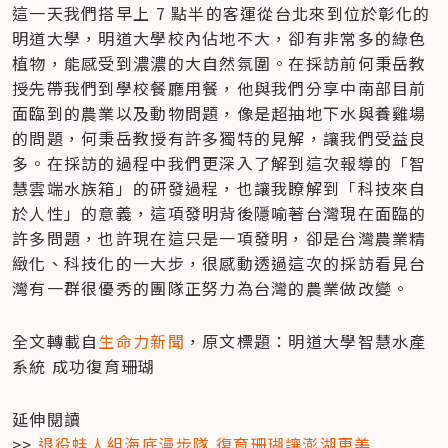
這一天我們搭早上 7 點半的客運從台北來到位於彰化的
明道大學，明道大學校內佔地不大，卻有非常多的綠色
植物，能感受到濃濃的大自然氛圍。在採訪前何秉岳教
授先帶我們到學校餐廳用餐，他與我們分享中南部目前
面臨到的農業以及動物問題，像是超抽地下水與養雞場
的問題，何秉岳教授有許多獨特的見解，讓我們受益良
多。在採訪的過程中我們更深入了解到這次報導的「智
慧雲端水族箱」的研發過程，也讓我瞭解到「科技來自
於人性」的意義，這項發明背後隱喻著台灣現在面臨的
許多問題，也許現在這只是一項發明，卻是台灣農業精
緻化、科技化的一大步，很感動透過這次的採訪看見台
灣有一群很優秀的團隊正努力為台灣的農業做改變。
全文轉載自
生命力新聞
，原文標題：明道大學智慧水產
系統 成功復育珊瑚
延伸閱讀

>> 
退役蛙人組海底漫步隊 復育珊瑚讓澎湖更美