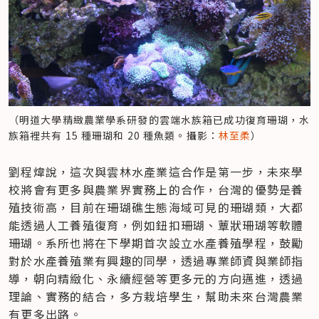
（明道大學精緻農業學系研發的雲端水族箱已成功復育珊瑚，水
族箱裡共有 15 種珊瑚和 20 種魚類。攝影：
林至柔
）
劉程煒說，這次與雲林水產業這合作是第一步，未來學
校將會有更多與農業界實務上的合作，台灣的優勢是養
殖技術高，目前在珊瑚礁生態海域可見的珊瑚類，大都
能透過人工養殖復育，例如鈕扣珊瑚、蕈狀珊瑚等軟體
珊瑚。系所也將在下學期首次設立水產養殖學程，鼓勵
對於水產養殖業有興趣的同學，透過專業師資與業師指
導，朝向精緻化、永續經營等更多元的方向邁進，透過
理論、實務的結合，多方栽培學生，幫助未來台灣農業
有更多出路。