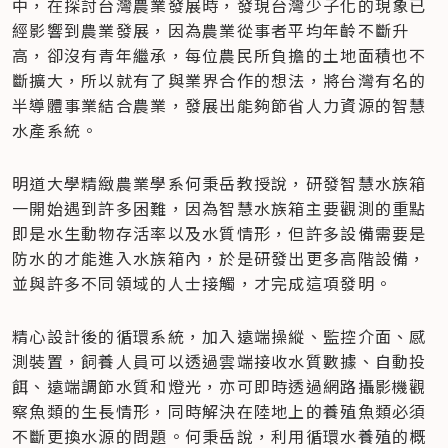
中，在探討台灣農業發展時，發現台灣少子化的現象已
經影響到農業發展，因為農業從事者平均年齡不斷升
高，卻沒有青年繼承，每位農民所負擔的土地面積也不
斷擴大，所以就有了與業界合作的想法，將台灣有名的
半導體事業結合農業，發展出能夠節省人力資源的智慧
水產系統。
明道大學精緻農業學系何秉岳教授說，研發智慧水族箱
一開始遇到許多困難，因為智慧水族箱主要觀測的重點
即是水生動物存活率以及水質情形，但許多設備需要是
防水的才能進入水族箱內，於是研發出更多高階設備，
並與許多不同領域的人士接觸，才完成這項發明。
精心設計後的循環系統，加入遠端操縱、監控介面、感
測裝置，飼養人員可以透過雲端接收水質數據、自動投
餌、遠端調節水質和燈光，亦可即時透過網路攝影機觀
察魚類的生長情形，同時解決在陸地上的養殖魚類必須
不斷更換水源的問題。何秉岳說，利用循環水養殖的概