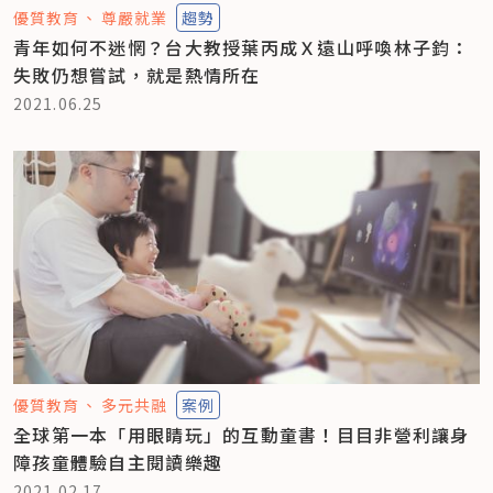
優質教育
尊嚴就業
趨勢
青年如何不迷惘？台大教授葉丙成Ｘ遠山呼喚林子鈞：
失敗仍想嘗試，就是熱情所在
2021.06.25
優質教育
多元共融
案例
全球第一本「用眼睛玩」的互動童書！目目非營利讓身
障孩童體驗自主閱讀樂趣
2021.02.17