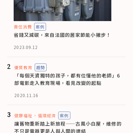
責任消費
案例
省錢又減碳，來自法國的居家節能小撇步！
2023.09.12
2
優質教育
趨勢
「每個天資獨特的孩子，都有位懂他的老師」6
部電影走入教育現場，看見改變的起點
2020.11.16
3
健康福祉
循環經濟
案例
讓舊物重新踏上新旅程——古風小白屋，維修的
不只是電器更是人與人間的連結