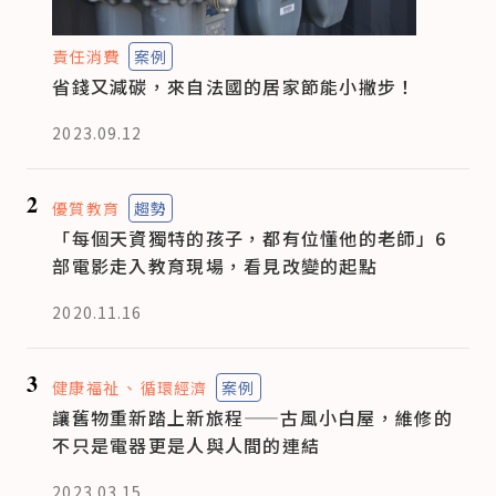
責任消費
案例
省錢又減碳，來自法國的居家節能小撇步！
2023.09.12
2
優質教育
趨勢
「每個天資獨特的孩子，都有位懂他的老師」6
部電影走入教育現場，看見改變的起點
2020.11.16
3
健康福祉
循環經濟
案例
讓舊物重新踏上新旅程——古風小白屋，維修的
不只是電器更是人與人間的連結
2023.03.15