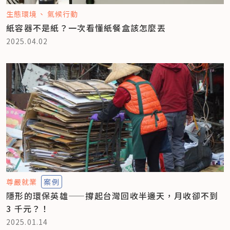
生態環境
氣候行動
紙容器不是紙？一次看懂紙餐盒該怎麼丟
2025.04.02
尊嚴就業
案例
隱形的環保英雄——撐起台灣回收半邊天，月收卻不到
3 千元？！
2025.01.14