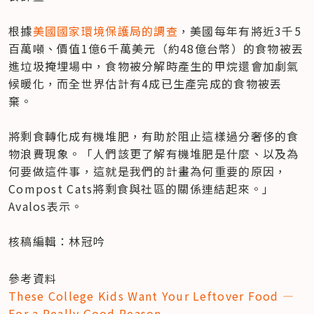
根據
美國國家環境保護局的調查
，美國每年有將近3千5
百萬噸、價值1億6千萬美元（約48億台幣）的食物被丟
進垃圾掩埋場中，食物被分解時產生的甲烷還會加劇氣
候暖化，而全世界估計有4成已生產完成的食物被丟
棄。

將剩食轉化成有機堆肥，有助於阻止這樣過分奢侈的食
物浪費現象。「人們該更了解有機堆肥是什麼、以及為
何要做這件事，這就是我們的計畫為何重要的原因，
Compost Cats將剩食與社區的關係連結起來。」
Avalos表示。

核稿編輯：林冠吟
These College Kids Want Your Leftover Food — 
For a Really Good Reason