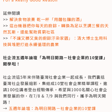
延伸閱讀

>> 
解決食物浪費 乾一杯「用麵包釀的酒」
>> 
這台機器把你每天的廚餘，轉換為足以烹調三餐的天
然瓦斯，還能幫助貧窮社區
>>
「不讓又髒又臭的廚餘汙染家園」：清大博士生用科
技與堆肥打造永續循環的農業
社企流五週年論壇「為明日開路－社會企業的10堂課」
開學啦！
社企流這5年來伴隨臺灣社會企業一起成長，我們囊括
臺灣社企發展縮影，集結成10堂社會企業精華課程，邀
請100位講者登台經驗傳承，希望與1000名關心社會企
業發展的你，在7/8 & 7/9 與我們同行，攜手為明天開
路！

→ 
五週年論壇：為明日開路－社會企業的10堂課