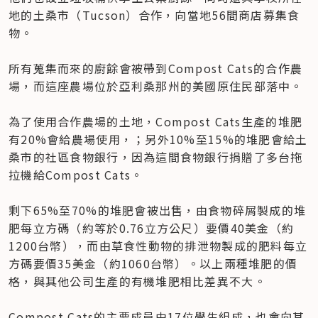
地的土桑市（Tucson）合作，向當地56間商店募集食
物。

所有蒐集而來的廚餘會被帶到Compost Cats的合作農
場，而這座農場位於亞利桑那州的美國原住民部落中。

為了使用合作農場的土地，Compost Cats生產的堆肥
有20%會給農場使用，；另外10%至15%的堆肥會給土
桑市的社區食物銀行，因為這間食物銀行捐贈了多台拖
拉機給Compost Cats。

剩下65%至70%的堆肥會被出售，由食物碎屑製成的堆
肥每立方碼（約等於0.76立方公尺）要價40美金（約
1200台幣），而由草食性動物的排泄物製成的肥料每立
方碼要價35美金（約1060台幣）。以上兩種堆肥的價
格，與其他公司生產的有機堆肥相比差異不大。

Compost Cats的主要成員由17位學生組成，也會向其