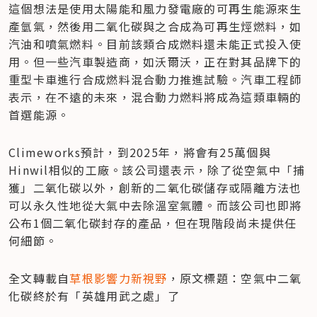
這個想法是使用太陽能和風力發電廠的可再生能源來生
產氫氣，然後用二氧化碳與之合成為可再生烴燃料，如
汽油和噴氣燃料。目前該類合成燃料還未能正式投入使
用。但一些汽車製造商，如沃爾沃，正在對其品牌下的
重型卡車進行合成燃料混合動力推進試驗。汽車工程師
表示，在不遠的未來，混合動力燃料將成為這類車輛的
首選能源。
Climeworks預計，到2025年，將會有25萬個與
Hinwil相似的工廠。該公司還表示，除了從空氣中「捕
獲」二氧化碳以外，創新的二氧化碳儲存或隔離方法也
可以永久性地從大氣中去除溫室氣體。而該公司也即將
公布1個二氧化碳封存的產品，但在現階段尚未提供任
何細節。
全文轉載自
草根影響力新視野
，原文標題：空氣中二氧
化碳終於有「英雄用武之處」了