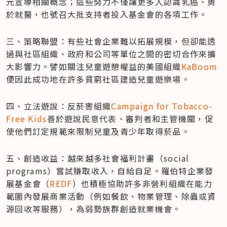
元宣導相關概念；這些努力不僅讓更多人認識乳癌、勇
於就醫，也號召大批支持者投入基金會的各項工作。
三、策略聯盟：有些社會企業難以拓展規模，但卻能透
過與社區組織、政府和公司等單位之間的密切合作來擴
大影響力。譬如關注兒童遊憩權益的美國組織
KaBoom
便因此成功地在許多貧窮社區建造兒童遊樂場。
四、立法遊說：反菸害組織
Campaign for Tobacco-
Free Kids
善於遊說民意代表、審判者和主管機關，促
使他們訂定規範來限制兒童及青少年取得菸品。
五、創造收益：越來越多社會福利計畫（social 
programs）嘗試賺取收入，自給自足。羅伯特企業發
展基金會（
REDF
）也積極協助許多非營利組織在能力
範圍內發展商業活動（例如餐飲、物業管理、除蟲或資
源回收等服務），為弱勢族群創造就業機會。