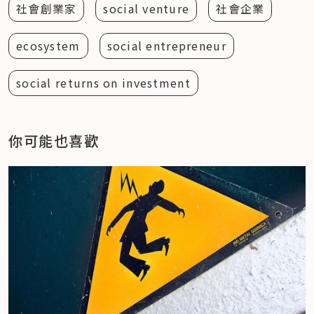
社會創業家
social venture
社會企業
ecosystem
social entrepreneur
social returns on investment
你可能也喜歡