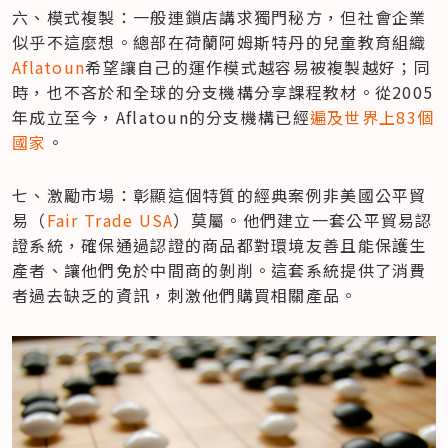
六、模式複製：一般連鎖店講求獨門秘方，但社會企業
似乎不這麼想。總部在荷蘭阿姆斯特丹的兒童教育組織
Aflatoun
希望讓自己的運作模式越容易被複製越好；同
時，也不吝於和全球的分支機構分享課程教材。從2005
年成立至今，Aflatoun的分支機構已經
遍及世界上83個
國家
。
七、激勵市場：彰顯這個特質的經典案例非美國公平貿
易（
Fair Trade USA
）莫屬。他們建立一套公平貿易認
證系統，確保通過認證的商品都對環境友善且能保護生
產者、讓他們免於中間商的剝削。這套系統提供了消費
者過去缺乏的資訊，刺激他們購買相關產品。