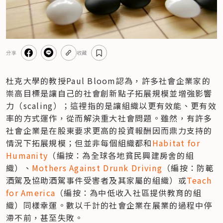
分享
收藏
杜克大學的教授Paul Bloom認為，許多社會企業家的
崇高目標是讓自己的社會創新點子拓展規模並增強影響
力（scaling）；這裡指的是讓組織以更有效能、更有效
率的方式運作，從而解決重大社會問題。雖然，有許多
社會企業是在股東要求更高的投資報酬因而鼎力支持的
情況下拓展規模；但並非每個組織都和
Habitat for 
Humanity
（編按：為全球各地貧民興建房舍的組
織）、
Mothers Against Drunk Driving
（編按：防範
酒駕及協助酒駕事件受害者及其家屬的組織）或
Teach 
for America
（編按：為中低收入社區提供教育的組
織）同樣幸運。數以千計的社會企業在展業的過程中停
滯不前，甚至失敗。