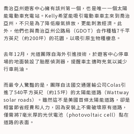
喬治亞州遊客中心擁有該州第一個，也是唯一一個太陽
能電動車充電站。Kelly希望能吸引電動車車主來到喬治
亞州，不只是為了降低廢氣排放，更能刺激經濟。此
外，他們也與喬治亞州公路局（GDOT）合作種植7千平
方英尺（約200坪）的花園，以吸引原生物種棲息。
去年12月，光道團隊自海外引進技術，於遊客中心停車
場的地面裝設了胎壓偵測器，提醒車主適時充氣以減少
行車耗油。
而最令人驚豔的是，團隊自法國交通運輸公司Colas引
進了540平方英尺（約15坪）的太陽能道路（Wattway 
solar roads）。雖然這不是美國首條太陽能道路，卻是
相當節省經費和人力，因為安裝上不需破壞原有道路，
僅需將7毫米厚的光伏電池（photovoltaic cell）黏在
道路的表面。