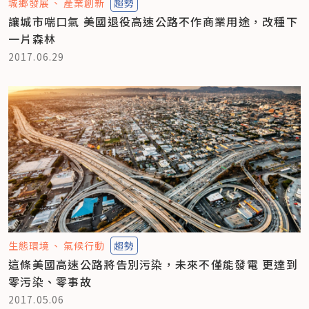
城鄉發展
產業創新
趨勢
讓城市喘口氣 美國退役高速公路不作商業用途，改種下
一片森林
2017.06.29
生態環境
氣候行動
趨勢
這條美國高速公路將告別污染，未來不僅能發電 更達到
零污染、零事故
2017.05.06