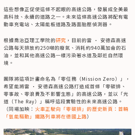
這些想像正促使這條不起眼的高速公路，發展成全美最
高科技、永續的道路之一。未來這條高速公路將配有電
動車充電站、太陽能板道路及路面胎壓偵測器。
根據喬治亞理工學院的
研究
，目前的雷 • 安德森高速
公路每天排放約250噸的廢氣、消耗約940萬加侖的石
油，並和其他高速公路一樣污染著水道及鄰近自然環
境。
團隊將這項計畫命名為「零任務（Mission Zero）」，
希望能將雷 • 安德森高速公路打造成首條「零碳排、
零事故、零浪費及不影響生態」的高速公路，並以「光
道（The Ray）」稱呼這段實驗性的未來高速公路。
（同場加映：
火車正駛向「零碳排」的歷史新頁：首輛
「氫能驅動」鐵路列車將在德國上路
）