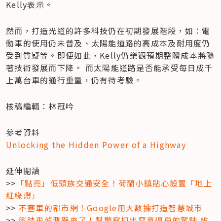
Kelly表示。
然而，打造光道的許多科技仍在初期發展階段，如：電
動車的使用仍未普及、太陽能道路的高成本及耐用度仍
受到質疑等。即便如此，Kelly仍樂觀預期整體成本將隨
著技術發展而下降。 而太陽能道路是否能承受每日成千
上萬台車的通行重量，仍有待考驗。
核稿編輯：林冠吟
Unlocking the Hidden Power of a Highway
延伸閱讀

>>
「點亮」低頭族交通安全！荷蘭小鎮貼心設置「地上
紅綠燈」
>> 
不塞車的都市網！Google用大數據打造智慧城市
>> 
腳踏車偵測器來了！幫警察抓出惡意逼車的駕駛 維