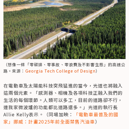
（想像一條「零碳排、零事故、零浪費及不影響生態」的高速公
路。來源：
Georgia Tech College of Design
）
在電動車及太陽能科技突飛猛進的當今，光道也將融入
這兩個元素。「感測器、相機及各項科技正融入我們的
生活的每個環節。人類可以多工，目前的道路卻不行，
連我家微波爐的功能都比道路還多。」光道的執行長
Allie Kelly表示。（同場加映：
「電動車最普及的國
家」挪威：計畫2025年前全面禁售汽油車
）