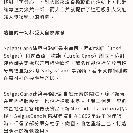
移到「可分心」、對大腦來說負擔較低的活動上，也能
讓專注力煥然一新，而大自然就提供了這種吸引人又能
讓人恢復精力的消遣。
這裡的一切都受大自然啟發
SelgasCano建築事務所是由荷西．西勒戈斯（José 
Selgas）和露西亞．坎諾（Lucía Cano）創立。這對
建築師夫妻檔以善用植物聞名，著名作品包括位於西班
牙馬德里近郊的 SelgasCano 事務所，看來就像個隱藏
在森林裡的透明半穴居。
SelgasCano建築事務所對自然元素的關注，除了顯現
在室內植栽設計，也包括建築本身。「第二個家」里斯
本基地位在當地傳統食品市場Mercado Da Ribeira的2
樓，SelgasCano團隊整建這個在1892年竣工的建築
時，保留了部分原有柱子、鐵窗，將之重新上色，打造
出明亮的視覺效果。