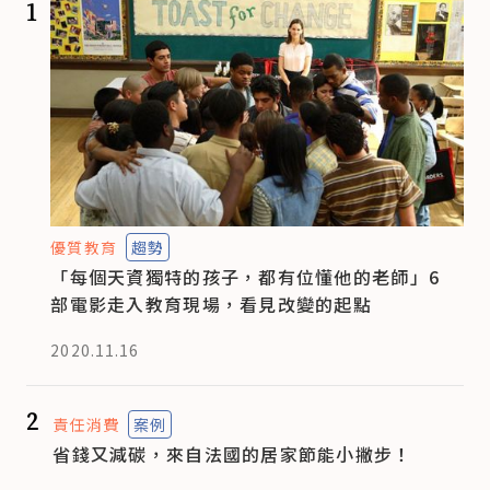
1
優質教育
趨勢
「每個天資獨特的孩子，都有位懂他的老師」6
部電影走入教育現場，看見改變的起點
2020.11.16
2
責任消費
案例
省錢又減碳，來自法國的居家節能小撇步！