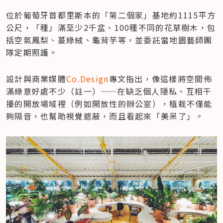
位於葡萄牙首都里斯本的「第二個家」基地約1115平方
公尺，「種」滿至少2千盆、100種不同的花草樹木，包
括空氣鳳梨、蔓綠絨、龜背芋等，並委託當地園藝師團
隊定期照護。
設計與商業媒體
Co.Design
專文指出，像這樣將空間佈
滿綠意好處不少（註一）——在缺乏個人隱私、互相干
擾的開放場域裡（例如開放性的辦公室），植栽不僅能
夠隔音，也幫助視覺遮蔽，而且看起來「美呆了」。