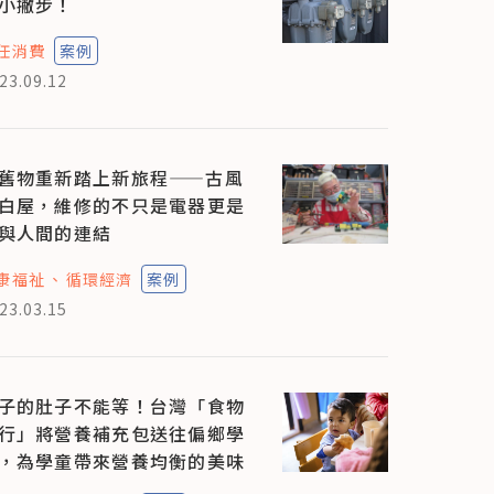
小撇步！
任消費
案例
23.09.12
舊物重新踏上新旅程——古風
白屋，維修的不只是電器更是
與人間的連結
康福祉
循環經濟
案例
23.03.15
子的肚子不能等！台灣「食物
行」將營養補充包送往偏鄉學
，為學童帶來營養均衡的美味