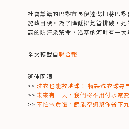
社會黨籍的巴黎市長伊達戈把將巴黎
施政目標。為了降低排氣管排碳，她
高的防汙染禁令，沿塞納河畔有一大
全文轉載自
聯合報
延伸閱讀

>> 
洗衣也能救地球！ 特製洗衣球專
>> 
未來有一天，我們將不用付水電費
>> 
不怕電費漲，節能空調幫你省下