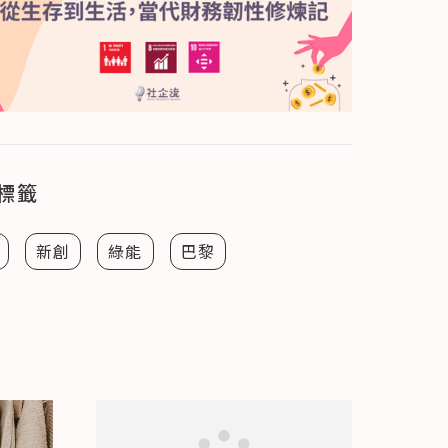
標籤
新創
綠能
巴黎