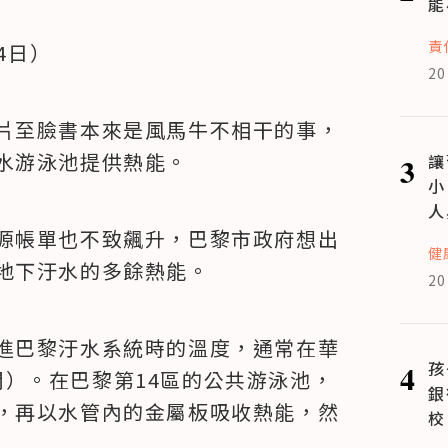
能
責
4日）
20
片至臉書本來是風馬牛不相干的事，
水游泳池提供熱能。
3
讓
小
人
源帳單也不致飆升，巴黎市政府想出
健
地下汙水的多餘熱能。
20
進巴黎汙水系統時的溫度，通常在華
4
孩
度間）。在巴黎第14區的公共游泳池，
銀
，再以水管內的金屬板吸收熱能，然
校