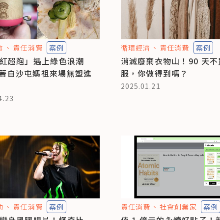
食
責任消費
案例
循環經濟
責任消費
案例
紅超跑」遇上綠色浪潮
消滅廢棄衣物山！90 天
著白沙屯媽祖來場無塑進
服，你做得到嗎？
2025.01.21
4.23
動
責任消費
案例
責任消費
社會創業家
案例
變身黑膠唱片！怪奇比
值 1 億元的永續好點子！