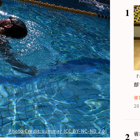
1
「
部
優
20
Photo Credit: summer (CC BY-NC-ND 2.0)
2
省