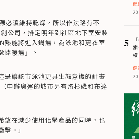
健
20
熱源必須維持乾燥，所以作法略有不
的新創公司，排定明年到社區地下室安裝
5
「
的熱能將進入鍋爐，為泳池和更衣室
索
數據暖爐」。
樣
健
這是讓該市泳池更具生態意識的計畫
20
。（申辦奧運的城市另有洛杉磯和布達
希望在減少使用化學產品的同時，也
衝擊。」