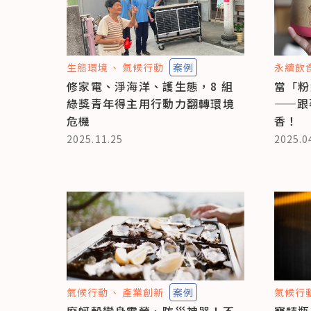
生態環境
氣候行動
案例
永續飲
修家電、淨海洋、護生態，8 組
當「粉
綠獎青年得主用行動力翻轉環境
——跟
危機
香！
2025.11.25
2025.0
氣候行動
產業創新
案例
氣候行
廢蚵殼變身露營、防災神器！不
寶特瓶