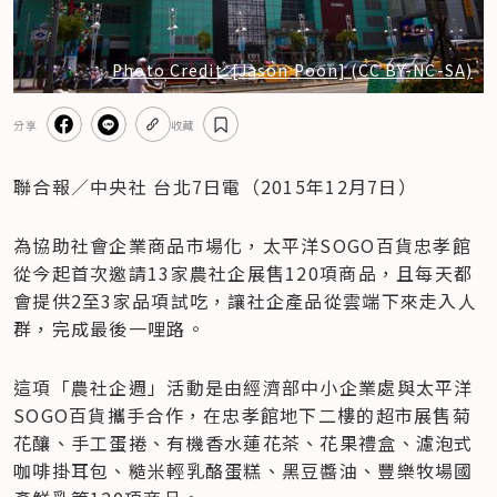
Photo Credit: [Jason Poon] (CC BY-NC-SA)
分享
收藏
聯合報／中央社 台北7日電（2015年12月7日）
為協助社會企業商品市場化，太平洋SOGO百貨忠孝館
從今起首次邀請13家農社企展售120項商品，且每天都
會提供2至3家品項試吃，讓社企產品從雲端下來走入人
群，完成最後一哩路。
這項「農社企週」活動是由經濟部中小企業處與太平洋
SOGO百貨攜手合作，在忠孝館地下二樓的超市展售菊
花釀、手工蛋捲、有機香水蓮花茶、花果禮盒、濾泡式
咖啡掛耳包、糙米輕乳酪蛋糕、黑豆醬油、豐樂牧場國