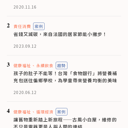
2020.11.16
2
責任消費
案例
省錢又減碳，來自法國的居家節能小撇步！
2023.09.12
3
健康福祉
永續飲食
趨勢
孩子的肚子不能等！台灣「食物銀行」將營養補
充包送往偏鄉學校，為學童帶來營養均衡的美味
2020.06.12
4
健康福祉
循環經濟
案例
讓舊物重新踏上新旅程——古風小白屋，維修的
不只是電器更是人與人間的連結