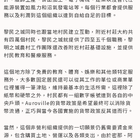
能源裝置如風力和沼氣發電站等。每個行業都會提供服
務以及利潤到這個組織以達到自給自足的目標。
黎民之城同時也跟當地村民建立互動，附近村莊大約共
有四萬個村民，黎民之城就提供了四至五千個職務，黎
明之城農村工作團隊還改善附近村莊基礎設施，並提供
村民教育和醫療服務。
這個地方除了免費的教育、體育、娛樂和其他類特定服
務外，大多數固定居民還可以從其工作的單位或商業單
位裡獲得一筆津貼，維持最基本的生活所需。這裡除了
紙幣和硬幣之外，村民都有一組數字帳號連到各自的中
央戶頭。Auroville的貨幣政策是希望最終可以消除貨
幣流通，正巧與當今各國實施的貨幣政策反其道而行。
當然，這個非營利組織提供的一切願景仍舊需要資金來
源，包含購買土地、營運以及各類支出，由於密那·阿