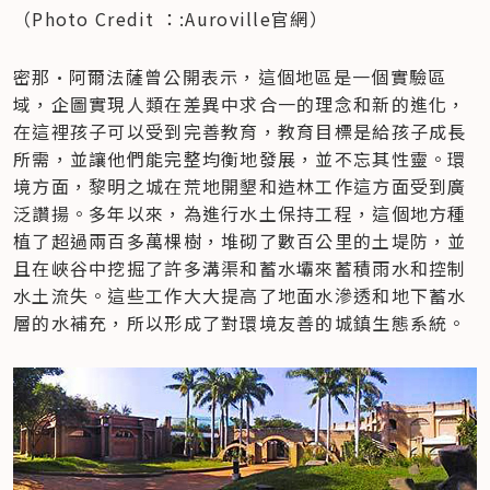
（Photo Credit ：:Auroville官網）
密那·阿爾法薩曾公開表示，這個地區是一個實驗區
域，企圖實現人類在差異中求合一的理念和新的進化，
在這裡孩子可以受到完善教育，教育目標是給孩子成長
所需，並讓他們能完整均衡地發展，並不忘其性靈。環
境方面，黎明之城在荒地開墾和造林工作這方面受到廣
泛讚揚。多年以來，為進行水土保持工程，這個地方種
植了超過兩百多萬棵樹，堆砌了數百公里的土堤防，並
且在峽谷中挖掘了許多溝渠和蓄水壩來蓄積雨水和控制
水土流失。這些工作大大提高了地面水滲透和地下蓄水
層的水補充，所以形成了對環境友善的城鎮生態系統。