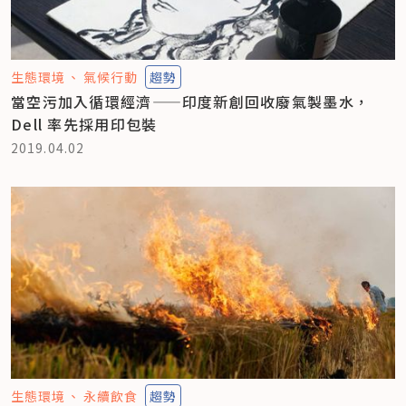
生態環境
氣候行動
趨勢
當空污加入循環經濟——印度新創回收廢氣製墨水，
Dell 率先採用印包裝
2019.04.02
生態環境
永續飲食
趨勢