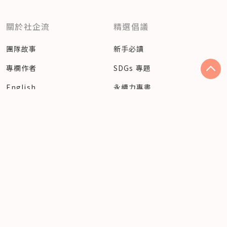
關於社企流
精選倡議
團隊故事
新手必讀
專欄作者
SDGs 專題
English
永續力專書
人才培育
保持聯絡
社會創業團隊
客服信箱
社會創新人才
訂閱電子報
SDGs 科系指南
追蹤社企流最新動態