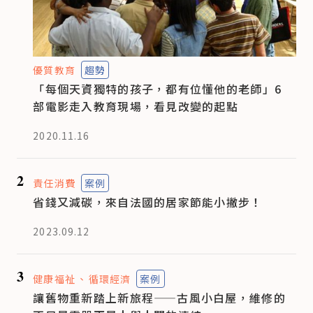
優質教育
趨勢
「每個天資獨特的孩子，都有位懂他的老師」6
部電影走入教育現場，看見改變的起點
2020.11.16
2
責任消費
案例
省錢又減碳，來自法國的居家節能小撇步！
2023.09.12
3
健康福祉
循環經濟
案例
讓舊物重新踏上新旅程——古風小白屋，維修的