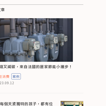
文章
錢又減碳，來自法國的居家節能小撇步！
任消費
案例
23.09.12
每個天資獨特的孩子，都有位