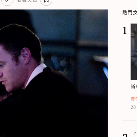
熱門
1
省
責
20
2
「