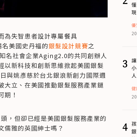
懂
現
優
20
而為失智患者設計專屬餐具
揚名美國史丹福的
銀髮設計競賽
之
矽谷知名社會企業Aging2.0的共同創辦人
3
讓
經以新科技和創新思維掀起美國銀髮
小
5日與姚彥慈於台北銀浪新創力國際週
人
破大立、在美國推動銀髮服務產業鏈
健
可期！
20
有四十出頭，但卻已經是美國銀髮服務產業的
4
孩
文儒雅的英國紳士嗎？
銀