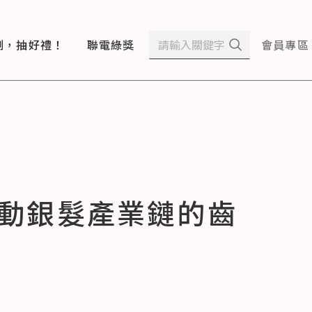
測，抽好禮！
聯電綠獎
會員專區
on轉動銀髮產業鏈的齒