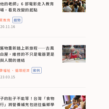
他的老師」6 部電影走入教育
場，看見改變的起點
質教育
趨勢
20.11.16
舊物重新踏上新旅程——古風
白屋，維修的不只是電器更是
與人間的連結
康福祉
循環經濟
案例
23.03.15
子的肚子不能等！台灣「食物
行」將營養補充包送往偏鄉學