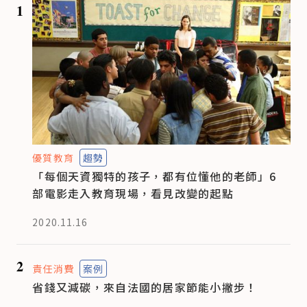
1
優質教育
趨勢
「每個天資獨特的孩子，都有位懂他的老師」6
部電影走入教育現場，看見改變的起點
2020.11.16
2
責任消費
案例
省錢又減碳，來自法國的居家節能小撇步！