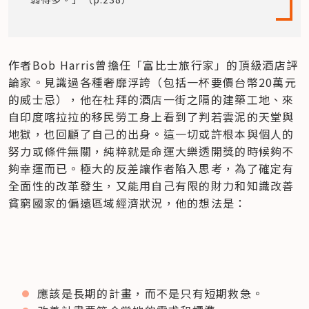
作者Bob Harris曾擔任「富比士旅行家」的頂級酒店評
論家。見識過各種奢靡浮誇（包括一杯要價台幣20萬元
的威士忌），他在杜拜的酒店一街之隔的建築工地、來
自印度喀拉拉的移民勞工身上看到了判若雲泥的天堂與
地獄，也回顧了自己的出身。這一切或許根本與個人的
努力或條件無關，純粹就是命運大樂透開獎的時候夠不
夠幸運而已。極大的反差讓作者陷入思考，為了確定有
全面性的改革發生，又能用自己有限的財力和知識改善
貧窮國家的偏遠區域經濟狀況，他的想法是：
應該是長期的計畫，而不是只有短期救急。