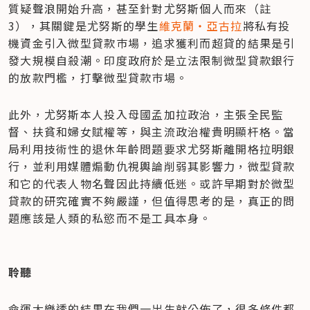
質疑聲浪開始升高，甚至針對尤努斯個人而來（註
3），其關鍵是尤努斯的學生
維克蘭‧亞古拉
將私有投
機資金引入微型貸款巿場，追求獲利而超貸的結果是引
發大規模自殺潮。印度政府於是立法限制微型貸款銀行
的放款門檻，打擊微型貸款巿場。
此外，尤努斯本人投入母國孟加拉政治，主張全民監
督、扶貧和婦女賦權等，與主流政治權貴明顯杆格。當
局利用技術性的退休年齡問題要求尤努斯離開格拉明銀
行，並利用媒體煽動仇視輿論削弱其影響力，微型貸款
和它的代表人物名聲因此持續低迷。或許早期對於微型
貸款的研究確實不夠嚴謹，但值得思考的是，真正的問
題應該是人類的私慾而不是工具本身。
聆聽
命運大樂透的結果在我們一出生就公佈了，很多條件都