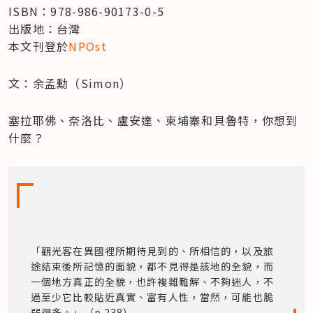
ISBN：978-986-90173-0-5

出版地：台灣

本文刊登於
NPOst
文：余孟勳（Simon）
塞拉耶佛、奈洛比、盧安達、柬埔寨和貝魯特，你想到
什麼？
「觀光客在異國裡所期待見到的、所相信的，以及旅
途結束後所記憶的面貌，都不見得是該地的全貌，而
一個地方真正的全貌，也許複雜難解、不夠迷人，不
過至少它比較貼近真實、富有人性，當然，可能也脆
弱得多。」（p.238）