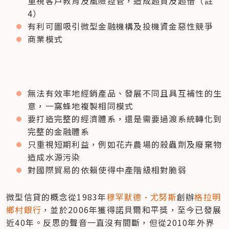
重視客戶教育及風險控管，造成超貸及超借（註
4）
有利可圖吸引微型金融機構及投機資金惡性競爭
商業模式
無法有效率地經銷產品、發展不同且具互補性的生
意，一窩蜂地複製相同模式
要打造完整的經濟體系，還是需要過渡系統轉化到
完整的金融體系
只重視短期利益，例如花卉農場的殺蟲劑及廢棄物
造成水源污染
對國際貿易的依賴使得中產階級相對脆弱
微型信貸的概念從1983年
穆罕默德·尤努斯
創辦
格拉明
鄉村銀行
，並於2006年獲得諾貝爾和平獎，至今已發展
近40年。反思的聲音一直沒有間斷，但從2010年外界