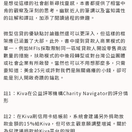
是想從這樣的社會創新尋找靈感，本書都提供了相當中
肯的觀察及深刻的思考。幽默近人的筆調以及富知識性
的註解和譯註，加添了閱讀過程的樂趣。
微型信貸的優缺點討論雖然還可以更深入，但這樣的框
架應已涵蓋了大部。此外，書中提到貸款人商業模式的
單一，例如MFIs採取限制同一區域貸款人開設零售商店
數量的措施，扶助模式的中後段轉型或對台灣公益團體
或社會企業有所啟發。當然也可以不用想那麼多，只需
要知道：美金25元或許對我們是無關痛癢的小錢，卻可
能是別人開啟奇蹟的鑰匙。
註1：Kiva在公益評等機構Charity Navigator的評分情
形
註2：在Kiva刷信用卡結帳前，系統會建議另外捐助放
款金額的15%給Kiva，但可依主觀意願調整增減。關於
為何建議捐款給Kiva平台的說明