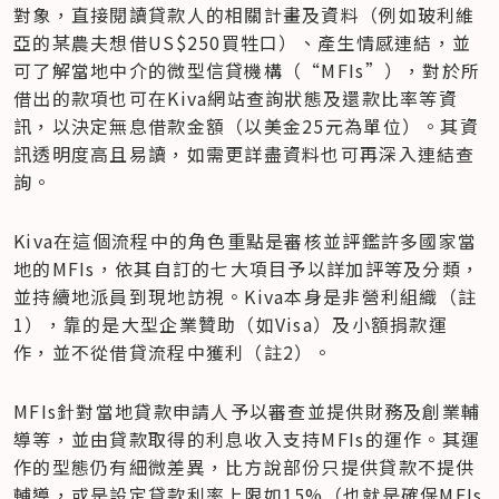
對象，直接閱讀貸款人的相關計畫及資料（例如玻利維
亞的某農夫想借US$250買牲口）、產生情感連結，並
可了解當地中介的微型信貸機構（“MFIs”），對於所
借出的款項也可在Kiva網站查詢狀態及還款比率等資
訊，以決定無息借款金額（以美金25元為單位）。其資
訊透明度高且易讀，如需更詳盡資料也可再深入連結查
詢。
Kiva在這個流程中的角色重點是審核並評鑑許多國家當
地的MFIs，依其自訂的七大項目予以詳加評等及分類，
並持續地派員到現地訪視。Kiva本身是非營利組織（註
1），靠的是大型企業贊助（如Visa）及小額捐款運
作，並不從借貸流程中獲利（註2）。
MFIs針對當地貸款申請人予以審查並提供財務及創業輔
導等，並由貸款取得的利息收入支持MFIs的運作。其運
作的型態仍有細微差異，比方說部份只提供貸款不提供
輔導，或是設定貸款利率上限如15%（也就是確保MFIs