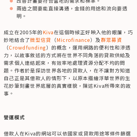
改善計畫要符合當地的需求和標準。
兩造之間要能直接溝通，金錢的用途和流向要透
明。
成立在2005年的
Kiva
在這個時候正好映入他的眼簾，巧
妙地結合了
微型信貸
（
Microfinance
）及
群眾募資
（
Crowdfunding
）的概念，運用網路的便利性和滲透
力，以故事敘述的方式將在世界不同角落的貸款供給及
需求個人連結起來，有效率地處理資源分配不均的問
題。作者於是探訪世界各地的貸款人，在不讓對方知道
自己正是其借款人的情形下，以原本描繪浮華世界的生
花妙筆刻畫世界底層的真實樣貌，陳述Kiva所帶來的故
事。
營運模式
借款人在Kiva的網站可以依國家或貸款用途等條件篩選