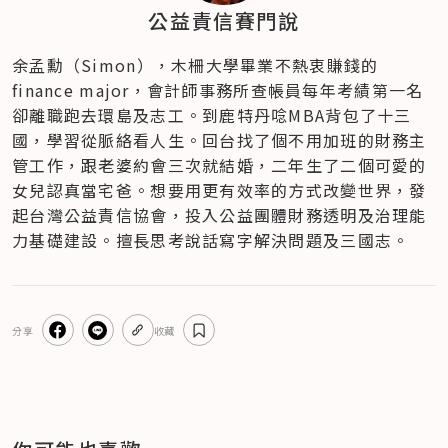
公益責信賽門說
余孟勳（Simon），木柵大學畢業不熱衷賺錢的
finance major，會計師事務所查帳員每年考績第一名
卻離職跑去環島及志工。到鹿特丹唸MBA背包了十三
國，學習從脈絡看人生。回台找了個不用加班的財務主
管工作，跟老婆約會三次就結婚，二年生了二個可愛的
女兒認真當宅爸。想要用更有效率的方式改變世界，發
起台灣公益責信協會，投入公益團體財務透明及治理能
力基礎建設。擅長思考說話寫字解決問題及三國志。
分享
收藏