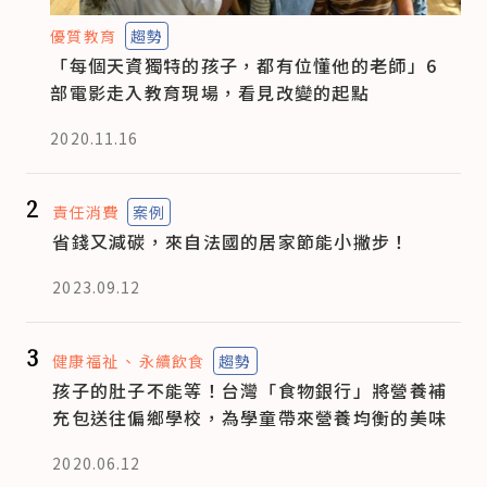
優質教育
趨勢
「每個天資獨特的孩子，都有位懂他的老師」6
部電影走入教育現場，看見改變的起點
2020.11.16
2
責任消費
案例
省錢又減碳，來自法國的居家節能小撇步！
2023.09.12
3
健康福祉
永續飲食
趨勢
孩子的肚子不能等！台灣「食物銀行」將營養補
充包送往偏鄉學校，為學童帶來營養均衡的美味
2020.06.12