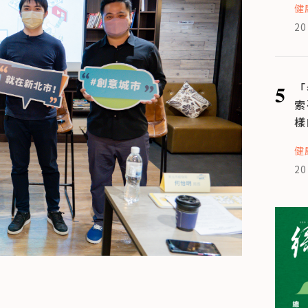
健
20
5
「
索
樣
健
20
）