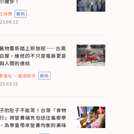
小撇步！
任消費
案例
23.09.12
舊物重新踏上新旅程——古風
白屋，維修的不只是電器更是
與人間的連結
康福祉
循環經濟
案例
23.03.15
子的肚子不能等！台灣「食物
行」將營養補充包送往偏鄉學
，為學童帶來營養均衡的美味