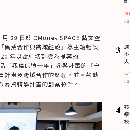
能
責
20
29 日於 CMoney SPACE 藝文空
「異業合作與跨域經驗」為主軸暢談
3
讓
小
20 年以雷射切割機為提案的
人
日曆產品「我寫的這一年」參與計畫的「守
健
資計畫及跨域合作的歷程，並且鼓勵
20
眾募資輔導計畫的創業夥伴。
4
孩
銀
校