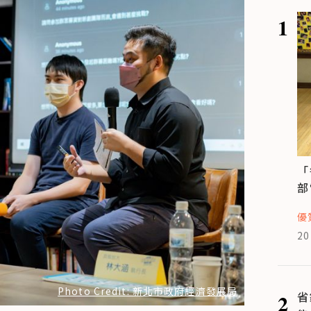
1
「
部
優
20
Photo Credit: 新北市政府經濟發展局
2
省