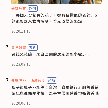
優質教育
趨勢
「每個天資獨特的孩子，都有位懂他的老師」6
部電影走入教育現場，看見改變的起點
2020.11.16
2
責任消費
案例
省錢又減碳，來自法國的居家節能小撇步！
2023.09.12
3
健康福祉
永續飲食
趨勢
孩子的肚子不能等！台灣「食物銀行」將營養補
充包送往偏鄉學校，為學童帶來營養均衡的美味
2020.06.12