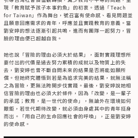
現「教育賦予孩子本事釣魚」的初衷。透過「Teach 
for Taiwan」作為舞台，號召富有使命感、看見問題並
且願意回應需求的青年，呼應並且實踐教育的意義。當
劉安婷的想法逐漸引起共鳴，進而有團隊一起努力，冒
臉的理由便已超越自我。
她也說「冒險的理由必須大於結果」，面對實踐理想所
要付出的代價是過去努力累積的成就以及物質上的失
去，劉安婷也曾不斷自問未來的結果是否將能如願所
償。但她終究體悟到若是為追求完美的結果，就無法稱
之為冒險，更無法跨開步伐實踐。最後，劉安婷說她相
信冒險的理由也必須大於條件，因為「改變，是一輩子
的承諾；教育，是一世代的使命」，無論外在環境如何
艱鉅，若世代期待改變，就必須由身處其中的青年挺身
而出。「用自己的生命回應社會的呼喚」，正是劉安婷
的使命感。