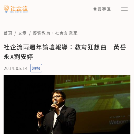
會員專區
首頁
文章
優質教育
、
社會創業家
社企流兩週年論壇報導：教育狂想曲—黃岳
永X劉安婷
2014.05.14
趨勢