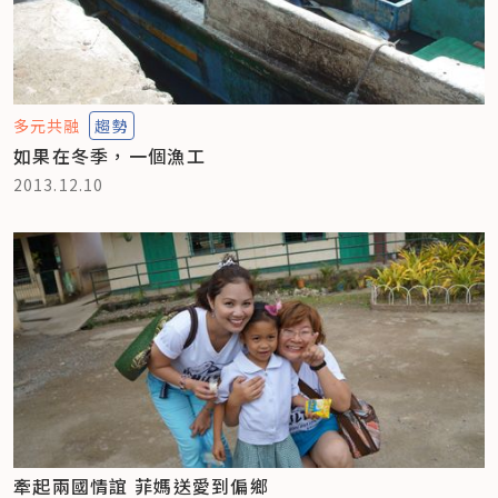
多元共融
趨勢
如果在冬季，一個漁工
2013.12.10
牽起兩國情誼 菲媽送愛到偏鄉