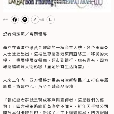
分享
收藏
記者何定照╱專題報導
矗立在香港中環黃金地段的一棟商業大樓，各色東南亞
人士進進出出。這裡是專屬香港東南亞移工／移民的大
樓，十幾層樓層從餐廳、超市到銀行，應有盡有，四方
報總編輯陳大衛形容「滿足所有生活所需」。
未來三年內，四方報將計畫為台灣新移民／工打造專屬
網購、貨運中心，乃至金融商品服務。
「報紙讀者群就是現成客戶與宣傳者，這是我們的優
勢！」四方報策略總監黃洛斐不諱言，近年因手機公司
開放易付卡吃到飽，新移民／工上網變容易，四方報銷