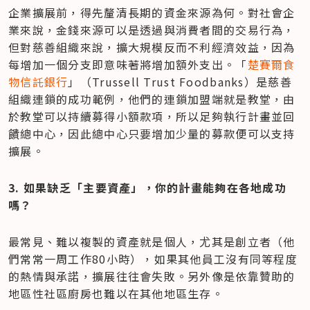
企業擴展前，得先釐清長期的資金來源為何。對社會企
業來說，金錢來源可以是透過與消費者間的交易行為，
但對慈善組織來說，擴大規模反而不利經濟效益，因為
每增加一個分支即意味著將增加額外支出。「
楚賽爾食
物信託銀行
」（Trussell Trust Foodbanks）是慈善
組織連鎖的成功範例，他們的連鎖加盟端就是教堂，由
於教堂可以持續募得小額款項，所以足夠執行計畫並回
饋總中心，因此總中心只要增加少量的募款便可以支持
擴展。
3. 如果缺乏「主要資產」，你的計畫能夠在各地成功
嗎？
最常見、難以複製的資產就是個人，尤其是創立者（他
們常常一周工作80小時），如果其他員工沒有同等程度
的熱情與承諾，擴展往往會失敗。另外像是依靠贊助的
地區性社區廚房也難以在其他地區生存。