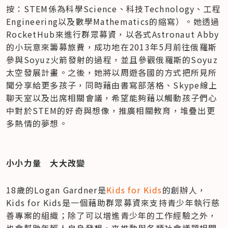
按：STEM係為科學Science、科技Technology、工程
Engineering以及數學Mathematics的縮寫）。她透過
RocketHub來進行群眾募資，以各式Astronaut Abby
的小玩意來籌募旅費，成功地在2013年5月前往俄羅斯
參與Soyuz火箭發射的過程，並且參觀俄羅斯的Soyuz
太空發展計畫。之後，她將以周遊各國的方式把所見所
聞分享給更多孩子，同時藉由書寫部落格、Skype線上
聊天室以及出席相關會議，希望能夠藉以觸動孩子們心
中對於STEM的好奇與想像，推廣相關教育，堆疊出更
多熱情的夢想。
小小力量　大大改變
18歲的Logan Gardner是
Kids for Kids
的創辦人，
Kids for Kids是一個藉助群眾募資來支持青少年執行慈
善專案的組織；除了可以增進青少年的工作經驗之外，
也會幫助年輕人自身發想，來推動與各類社會議題相關