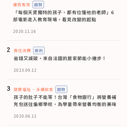
優質教育
趨勢
「每個天資獨特的孩子，都有位懂他的老師」6
部電影走入教育現場，看見改變的起點
2020.11.16
2
責任消費
案例
省錢又減碳，來自法國的居家節能小撇步！
2023.09.12
3
健康福祉
永續飲食
趨勢
孩子的肚子不能等！台灣「食物銀行」將營養補
充包送往偏鄉學校，為學童帶來營養均衡的美味
2020.06.12