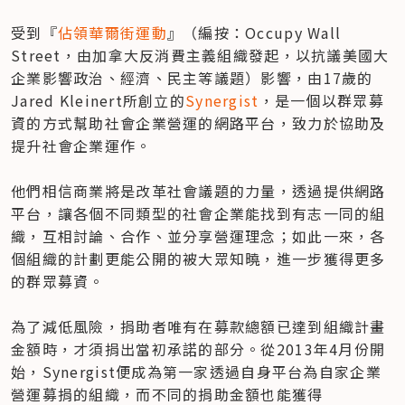
受到『
佔領華爾街運動
』（編按：Occupy Wall 
Street，由加拿大反消費主義組織發起，以抗議美國大
企業影響政治、經濟、民主等議題）影響，由17歲的
Jared Kleinert所創立的
Synergist
，是一個以群眾募
資的方式幫助社會企業營運的網路平台，致力於協助及
提升社會企業運作。

他們相信商業將是改革社會議題的力量，透過提供網路
平台，讓各個不同類型的社會企業能找到有志一同的組
織，互相討論、合作、並分享營運理念；如此一來，各
個組織的計劃更能公開的被大眾知曉，進一步獲得更多
的群眾募資。

為了減低風險，捐助者唯有在募款總額已達到組織計畫
金額時，才須捐出當初承諾的部分。從2013年4月份開
始，Synergist便成為第一家透過自身平台為自家企業
營運募捐的組織，而不同的捐助金額也能獲得