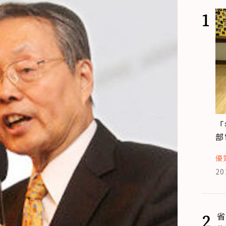
1
「
部
優
20
2
省