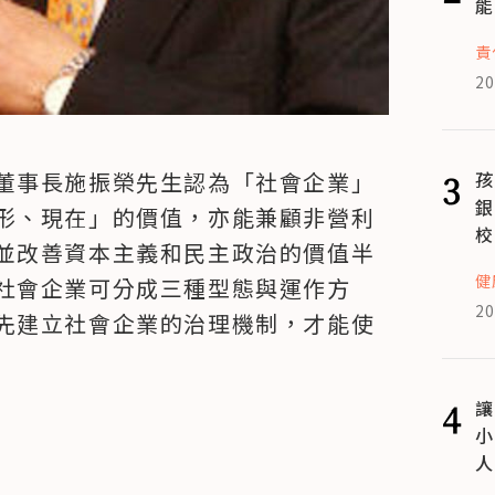
能
責
20
3
孩
董事長施振榮先生認為「社會企業」
銀
形、現在」的價值，亦能兼顧非營利
校
並改善資本主義和民主政治的價值半
健
社會企業可分成三種型態與運作方
20
先建立社會企業的治理機制，才能使
4
讓
小
人