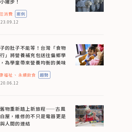
小撇步！
任消費
案例
23.09.12
子的肚子不能等！台灣「食物
行」將營養補充包送往偏鄉學
，為學童帶來營養均衡的美味
康福祉
永續飲食
趨勢
20.06.12
舊物重新踏上新旅程——古風
白屋，維修的不只是電器更是
與人間的連結