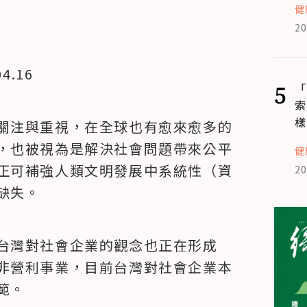
健
20
.16
5
「
索
樣
關注與重視，在全球也有愈來愈多的
，也被視為是解決社會問題帶來公平
健
正可補強人類文明發展中系統性（資
20
缺失。
台灣對社會企業的觀念也正在形成
非營利事業，目前台灣對社會企業本
範。