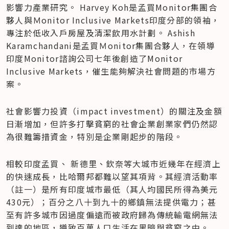
影響力產業研究。 Harvey Koh是孟買Monitor集團合
夥人與Ｍonitor Inclusive Markets印度分部的領袖，
專注於低收入戶房屋及清潔飲用水計劃。 Ashish 
Karamchandani是孟買Ｍonitor集團合夥人，在領導
印度Monitor諮詢公司七年後創造了Monitor 
Inclusive Markets，催生能夠解決社會問題的市場方
案。
社會影響力投資（impact investment）的關注及金額
日漸增加，但許多打擊貧窮的社會企業創業家們仍然認
為很難籌措資金，特別是企業剛起步的階段。
相較印度孟買、 新德里、欽奈等大城市近幾年在經濟上
的快速成長，比哈爾邦都難以望其項背。其經濟活動率
（註一）是所有印度城市最低（其人均國民所得為美元
430元）；百分之八十到九十的鄉鎮無法提供電力；甚
至有許多城市因過度偏遠而被政府歸為傳統輸電網無法
到達的地區，導致百萬人口生活在黑暗與貧窮之中。