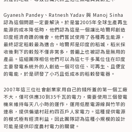
Gyanesh Pandey、Ratnesh Yadav 與 Manoj Sinha 
認為這個問題一定要解決。於是當2005年全球生產再生
能源的成本降低時，他們認為這是一個讓比哈爾邦創造
印度經濟奇蹟的機會。他們嘗試使用了各種再生能源，
最終認定稻穀最為適合。哈爾邦是印度的稻城，稻米採
收後剩下的穀殻不僅非常多，普遍上也被認為是無用的
產品。這組團隊相信他們可以為這七千多萬位住在印度
主要發電系統外的人創造一個可信任、可再生、且便宜
的電能，於是研發了小巧且低成本的稻穀發電器。
2007年這三位社會創業家用自己的錢所蓋的第一個工廠
不大，僅可供應30到35千瓦的電力，需要使用三個發電
機來維持每天八小時的運作，運用低壓電源線與竹竿的
連串，提供偏遠村莊約四百戶人家電力。這種提供電源
的模式極有經濟利益，因此團隊認為這種小規模的設計
可能是提供印度農村電力的關鍵。