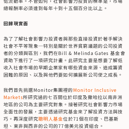
低流動率。不管如何，社會影響力投資的標準是，市場
總報酬率必須達到每年十到十五個百分比以上。
回歸現實面
為了了解社會影響力投資者與那些直接投資於著手解決
社會不平等現象─特別是關於世界貧窮議題的公司投資
者的分類與區別，我們在Bill & Melinda Gates 基金會
資助下進行了一項研究計畫。此研究主要是想要了解低
收入社會市場的早期企業家有哪些資金來源、造成籌資
困難的原因、以及與他們要如何擴展新公司使之成長。
我們首先挑選Monitor集團裡的
Monitor Inclusive 
Markets
所研究過的七百間位於印度及撒哈拉以南非洲
地區的公司為主要研究對象。接著研究社會影響力市場
全面性的發展，主要透過研究基金來了解投資方法與技
巧。再深度研究
聰明人基金
位於71個在印度、巴基斯
坦、東非與西非的公司的77億美元投資組合。