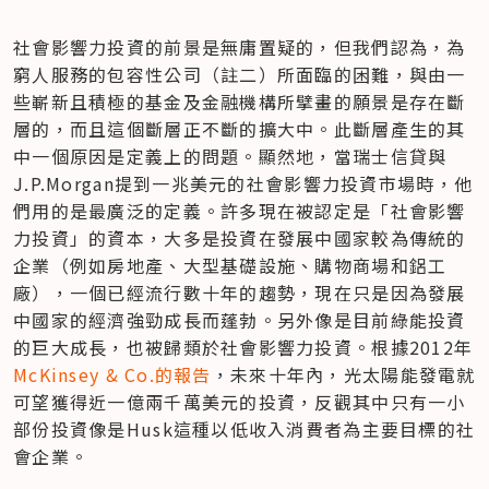
社會影響力投資的前景是無庸置疑的，但我們認為，為
窮人服務的包容性公司（註二）所面臨的困難，與由一
些嶄新且積極的基金及金融機構所擘畫的願景是存在斷
層的，而且這個斷層正不斷的擴大中。此斷層產生的其
中一個原因是定義上的問題。顯然地，當瑞士信貸與
J.P.Morgan提到一兆美元的社會影響力投資市場時，他
們用的是最廣泛的定義。許多現在被認定是「社會影響
力投資」的資本，大多是投資在發展中國家較為傳統的
企業（例如房地產、大型基礎設施、購物商場和鋁工
廠），一個已經流行數十年的趨勢，現在只是因為發展
中國家的經濟強勁成長而蓬勃。另外像是目前綠能投資
的巨大成長，也被歸類於社會影響力投資。根據2012年
McKinsey & Co.的報告
，未來十年內，光太陽能發電就
可望獲得近一億兩千萬美元的投資，反觀其中只有一小
部份投資像是Husk這種以低收入消費者為主要目標的社
會企業。