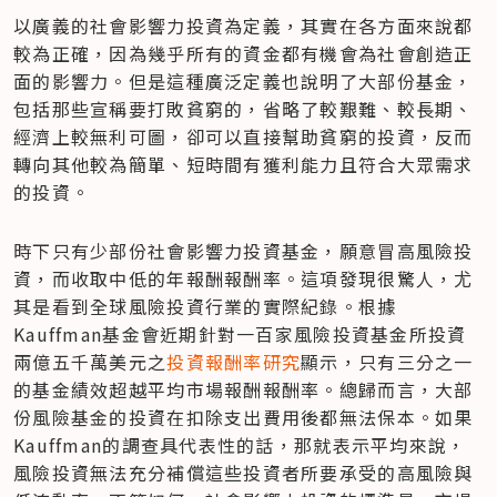
以廣義的社會影響力投資為定義，其實在各方面來說都
較為正確，因為幾乎所有的資金都有機會為社會創造正
面的影響力。但是這種廣泛定義也說明了大部份基金，
包括那些宣稱要打敗貧窮的，省略了較艱難、較長期、
經濟上較無利可圖，卻可以直接幫助貧窮的投資，反而
轉向其他較為簡單、短時間有獲利能力且符合大眾需求
的投資。
時下只有少部份社會影響力投資基金，願意冒高風險投
資，而收取中低的年報酬報酬率。這項發現很驚人，尤
其是看到全球風險投資行業的實際紀錄。根據
Kauffman基金會近期針對一百家風險投資基金所投資
兩億五千萬美元之
投資報酬率研究
顯示，只有三分之一
的基金績效超越平均市場報酬報酬率。總歸而言，大部
份風險基金的投資在扣除支出費用後都無法保本。如果
Kauffman的調查具代表性的話，那就表示平均來說，
風險投資無法充分補償這些投資者所要承受的高風險與