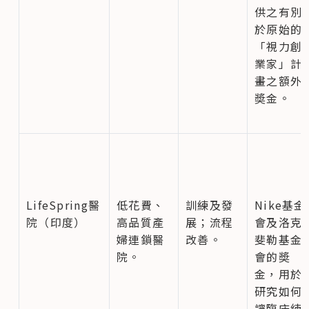
供之有別
於原始的
「視力創
業家」計
畫之額外
奬金。
LifeSpring醫
低花費、
訓練及發
Nike基金
院（印度）
高品質產
展；流程
會及洛克
婦連鎖醫
改善。
斐勒基金
院。
會的奬
金，用於
研究如何
讓臨床練