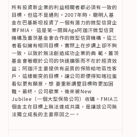
所有投資新企業的利益相關者都必須有一致的
目標，但這不是通則。2007年時，聰明人基
金在巴基斯坦投資了一個有潛力的微型信貸企
業FMIA， 這是第一間與Aga阿迦汗微型信貸
機構及蓋茨基金會合作的微型信貸機構。這三
者看似擁有相同目標，實際上在步調上卻不夠
一致，以致於無法創造成功企業的典 範。蓋茨
基金會著眼於公司的快速擴張而不在於經濟效
益；阿迦汗主要提供有品質的保險給地區性客
戶，這樣衝突的目標，讓公司即便得知喀拉蚩
看似更有願景，想 要重新調整目標時更加困
難。最終，公司歇業，後來被New 
Jubilee（一個大型保險公司）收購。FMIA三
個金主在目標上無法達成共識，是讓該公司無
法獨立成長的主要原因之一。