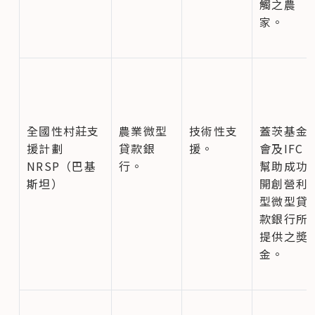
觸之農
家。
全國性村莊支
農業微型
技術性支
蓋茨基金
援計劃
貸款銀
援。
會及IFC
NRSP（巴基
行。
幫助成功
斯坦）
開創營利
型微型貸
款銀行所
提供之奬
金。