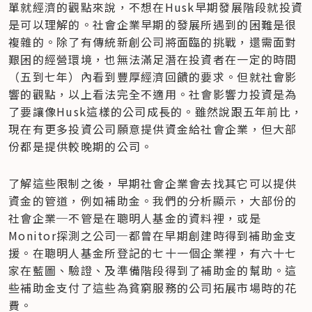
單就經濟的觀點來說，不想在Husk早期發展階段就投資
是可以理解的。社會企業早期的發展所遇到的困難是很
複雜的。除了有傳統新創公司將面臨的挑戰，還需面對
艱困的經營環境，也無法滿足潛在投資者在一定的時間
（五到七年）內看到豐厚經濟回饋的要求。但就社會影
響的觀點，以上看法完全不適用。社會影響力投資是為
了要讓像Husk這樣的公司成長的。雖然說跟五年前比，
現在有更多投資公司願意提供資金給社會企業，但大部
份都是提供較晚期的公司。
了解這些限制之後，早期社會企業會去找其它可以提供
資金的管道，例如補助金。我們的分析顯示，大部份的
社會企業─不管是在聰明人基金的資料裡，或是
Monitor探測之公司─都曾在早期創建時得到補助金支
援。在聰明人基金所登記的七十一個企業裡，有六十七
家在藍圖、驗證、及準備階段得到了補助金的幫助。這
些補助金支付了這些為貧窮服務的公司拓展市場時的花
費。