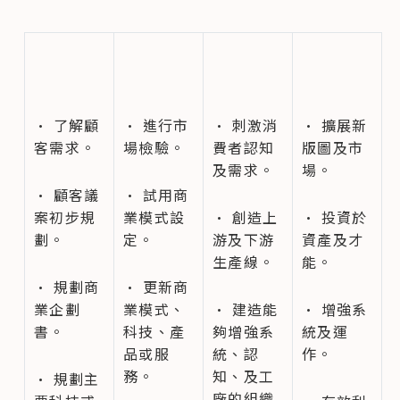
• 了解顧
• 進行市
• 刺激消
• 擴展新
客需求。
場檢驗。
費者認知
版圖及市
及需求。
場。
• 顧客議
• 試用商
案初步規
業模式設
• 創造上
• 投資於
劃。
定。
游及下游
資產及才
生產線。
能。
• 規劃商
• 更新商
業企劃
業模式、
• 建造能
• 增強系
書。
科技、產
夠增強系
統及運
品或服
統、認
作。
務。
知、及工
• 規劃主
廠的組織