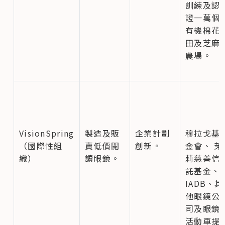
訓練及認
證一萬個
有機棉花
田及芝麻
農場。
VisionSpring 
製造及販
企業計劃
穆拉戈基
（國際性組
賣低價閱
創新。
金會、 茉
織）
讀眼鏡。
莉慈善信
託基金、
IADB、其
他眼鏡公
司及眼鏡
活動車提