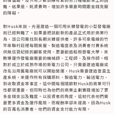
的價值鏈，及只有少數訓練有素的勞力種種創業上的困
難。結果是，耗資費時，增加許多需要時間跟金錢克服
的障礙。
對Husk來說，光是建造一個可用米糠發電的小型發電廠
就已經夠難了。如果要把該創新的產品正式用於商業行
為，該公司需找到長期米糠提供者、許多可串電線的竹
竿串聯村莊裡每間房屋、製造電度表及消費者付費系統
供無信貸紀錄的顧客使用、更要創造稻殼發電大學，來
教導運作發電廠需要的機械師、工程師、及操作師。相
對於成立於成熟市場的新電力公司，只需要建造電廠或
改名沿用舊電廠就可以開始營運，Husk需要建造垂直生
產系統，來運作所有採購原料、製造電力、輸送電力、
到收取資金等事宜。這中間每個環節對Husk的商業可行
性都很重要，但同時也為他們的商業企劃實踐增加了更
多金錢支出及難度。以投資者的角度，這就代表他們需
要更多資金及運作風險，而報酬率卻未提高。因為Husk
的百萬名消費者，他們的資金支付能力有限。