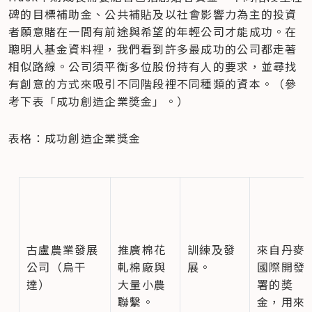
碑的目標補助金、公共補貼及以社會影響力為主的投資
者願意賭在一間有前途與希望的年輕公司才能成功。在
聰明人基金資料裡，我們看到許多最成功的公司都走著
相似路線。公司須平衡多位股份持有人的要求，並尋找
有創意的方式來吸引不同階段裡不同種類的資本。（參
考下表「成功創造企業奬金」。）
表格：成功創造企業獎金
古盧農業發展
推廣棉花
訓練及發
來自丹麥
公司（烏干
軋棉廠與
展。
國際開發
達）
大量小農
署的奬
聯繫。
金，用來