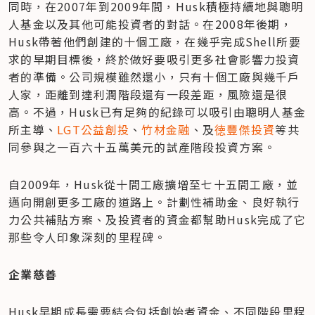
同時，在2007年到2009年間，Husk積極持續地與聰明
人基金以及其他可能投資者的對話。在2008年後期，
Husk帶著他們創建的十個工廠，在幾乎完成Shell所要
求的早期目標後，終於做好要吸引更多社會影響力投資
者的準備。公司規模雖然還小，只有十個工廠與幾千戶
人家，距離到達利潤階段還有一段差距，風險還是很
高。不過，Husk已有足夠的紀錄可以吸引由聰明人基金
所主導、
LGT公益創投
、
竹材金融
、及
徳豐傑投資
等共
同參與之一百六十五萬美元的試產階段投資方案。
自2009年，Husk從十間工廠擴增至七十五間工廠，並
邁向開創更多工廠的道路上。計劃性補助金、良好執行
力公共補貼方案、及投資者的資金都幫助Husk完成了它
那些令人印象深刻的里程碑。
企業慈善
Husk早期成長需要結合包括創始者資金、不同階段里程