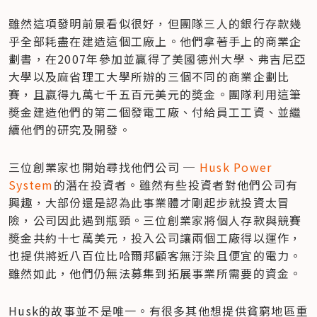
雖然這項發明前景看似很好，但團隊三人的銀行存款幾
乎全部耗盡在建造這個工廠上。他們拿著手上的商業企
劃書，在2007年參加並贏得了美國德州大學、弗吉尼亞
大學以及麻省理工大學所辦的三個不同的商業企劃比
賽，且嬴得九萬七千五百元美元的奬金。團隊利用這筆
奬金建造他們的第二個發電工廠、付給員工工資、並繼
續他們的研究及開發。
三位創業家也開始尋找他們公司 ─ 
Husk Power 
System
的潛在投資者。雖然有些投資者對他們公司有
興趣，大部份還是認為此事業體才剛起步就投資太冒
險，公司因此遇到瓶頸。三位創業家將個人存款與競賽
奬金共約十七萬美元，投入公司讓兩個工廠得以運作，
也提供將近八百位比哈爾邦顧客無汙染且便宜的電力。
雖然如此，他們仍無法募集到拓展事業所需要的資金。
Husk的故事並不是唯一。有很多其他想提供貧窮地區重