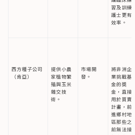
習及訓練
護士更有
效率。
西方種子公司
提供小農
市場開
將非洲企
（肯亞）
家植物繁
發。
業挑戰基
殖與玉米
金的奬
雜交技
金，直接
術。
用於買賣
計畫，前
進鄉村地
區那些之
前無法接