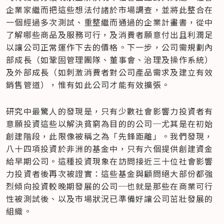
企業家繼而把這些想法付諸於市場調查，並將此整合在
一個經過多次測試、重整繼而通過的企業計畫書，從中
了解哪些商品及服務可行，及消費者願意付出且利潤足
以讓公司正常運作下去的價格。下一步，公司需規劃內
部成長（如鞏固管理團隊、董事會、治理及操作系統）
及外部成長（如刺激消費者對公司產品需求及建立有效
銷售管道），惟有如此公司才能有效擴張。
研究中最驚人的發現是，只有少數社會影響力投資者有
意願投資這些以解決貧窮為目的的公司─尤其是在初始
創建階段，此限像被稱之為「先鋒距離」。我們發現，
八十四項投資於非洲的基金中，只有六個提供創建資金
給早期公司。這種投資現象在訪問接近三十位社會影響
力投資者後再次被證實：這些基金與顧問絕大部份都強
烈傾向投資較晚期發展的公司─也就是那些在商業可行
性被測試後、以及市場狀況已準備好讓公司茁壯發展的
組織。