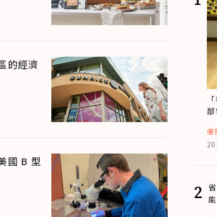
區的經濟
「
部
優
20
國 B 型
2
省
能