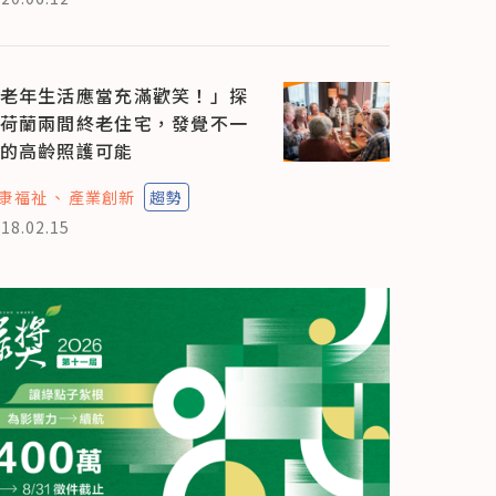
老年生活應當充滿歡笑！」探
荷蘭兩間終老住宅，發覺不一
的高齡照護可能
康福祉
產業創新
趨勢
18.02.15