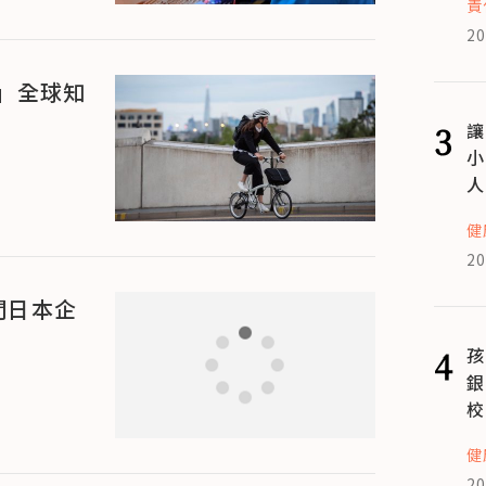
責
20
」全球知
3
讓
小
人
健
20
間日本企
4
孩
銀
校
健
20