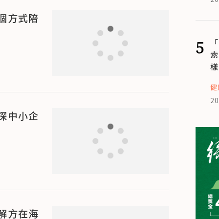
個方式陪
5
「
索
樣
健
20
探中小企
解方在海