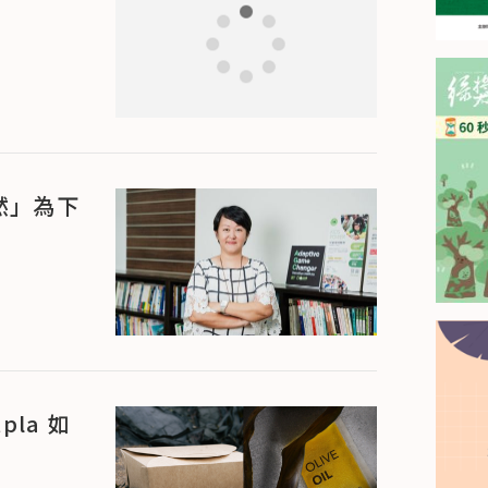
然」為下
la 如