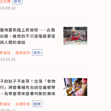
任消費
案例
23.09.12
舊物重新踏上新旅程——古風
白屋，維修的不只是電器更是
與人間的連結
康福祉
循環經濟
案例
23.03.15
子的肚子不能等！台灣「食物
行」將營養補充包送往偏鄉學
，為學童帶來營養均衡的美味
康福祉
永續飲食
趨勢
20.06.12