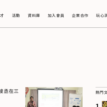
徵才
活動
資料庫
加入會員
企業合作
玩心
峻丞在三
熱門
1