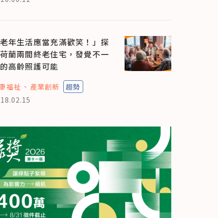
老年生活應當充滿歡笑！」探
荷蘭兩間終老住宅，發覺不一
的高齡照護可能
康福祉
產業創新
趨勢
18.02.15