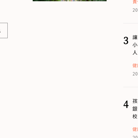
責
20
1
3
讓
小
人
健
20
4
孩
銀
校
健
20