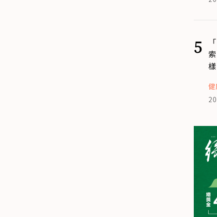
5
「
索
樣
健
20