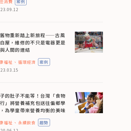
任消費
案例
23.09.12
舊物重新踏上新旅程——古風
白屋，維修的不只是電器更是
與人間的連結
康福祉
循環經濟
案例
23.03.15
子的肚子不能等！台灣「食物
行」將營養補充包送往偏鄉學
，為學童帶來營養均衡的美味
康福祉
永續飲食
趨勢
20.06.12