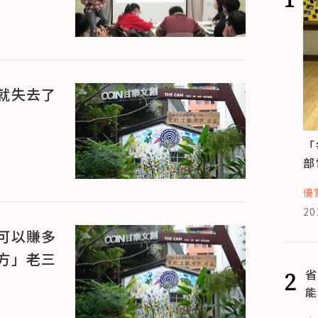
就失去了
「
部
優
20
可以賺多
方」老三
2
省
能