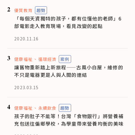
2
優質教育
趨勢
「每個天資獨特的孩子，都有位懂他的老師」6
部電影走入教育現場，看見改變的起點
2020.11.16
3
健康福祉
循環經濟
案例
讓舊物重新踏上新旅程——古風小白屋，維修的
不只是電器更是人與人間的連結
2023.03.15
4
健康福祉
永續飲食
趨勢
孩子的肚子不能等！台灣「食物銀行」將營養補
充包送往偏鄉學校，為學童帶來營養均衡的美味