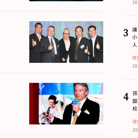
20
3
讓
小
人
健
20
4
孩
銀
校
健
20