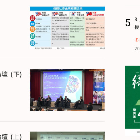
5
8
後
多
20
 (下)
 (上)