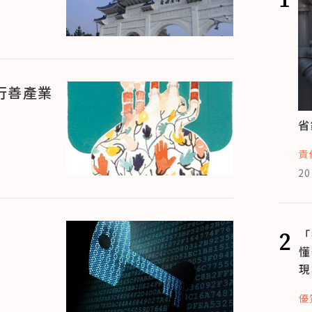
行善產業
省
責
20
2
「
懂
現
優