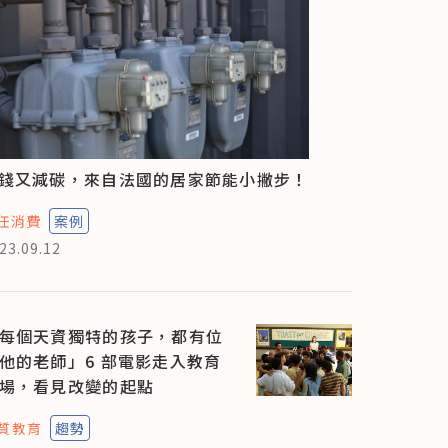
錢又減碳，來自法國的居家節能小撇步！
任消費
案例
23.09.12
每個天資獨特的孩子，都有位
他的老師」6 部電影走入教育
場，看見改變的起點
質教育
趨勢