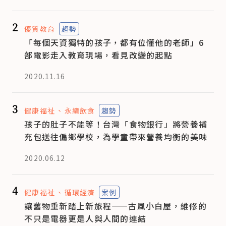
2
優質教育
趨勢
「每個天資獨特的孩子，都有位懂他的老師」6
部電影走入教育現場，看見改變的起點
2020.11.16
3
健康福祉
永續飲食
趨勢
孩子的肚子不能等！台灣「食物銀行」將營養補
充包送往偏鄉學校，為學童帶來營養均衡的美味
2020.06.12
4
健康福祉
循環經濟
案例
讓舊物重新踏上新旅程——古風小白屋，維修的
不只是電器更是人與人間的連結