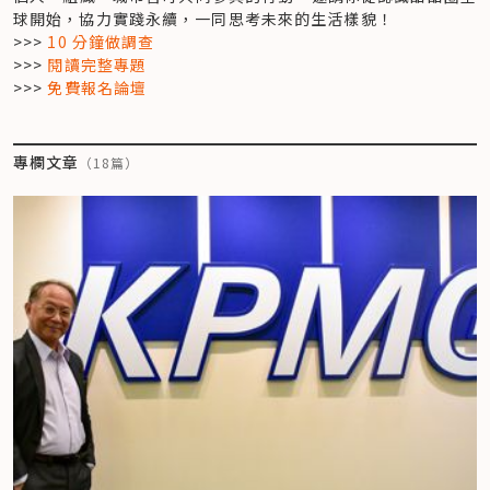
球開始，協力實踐永續，一同思考未來的生活樣貌！
>>> 
10 分鐘做調查
>>>
 閱讀完整專題
>>> 
免費報名論壇
專欄文章
（
18
篇）