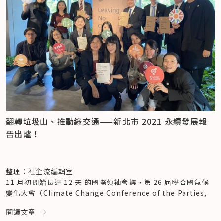
（90.76%）為認知度最高的議題，皆屬於環境面議題；填答者
中，以滿足企業及個人需求、落實普惠金融的目標。具體的永續
時差班別等福利，讓同仁能兼顧事業發展與家庭照顧。在今年亞
性別平等、SDG 7 可負擔的潔淨能源、SDG 8 尊嚴就業與經濟
則對於「水」（21.45%）、「海洋酸化」（29.48%）、「性
行動包含：推出卡車幫 APP，服務較少受關注的卡車業車行及
洲權威性人資雜誌《HR Asia》評比中，獲「2021 亞洲最佳企
發展、9 產業創新與基礎設施、SDG12 負責任的生產與消費，
別平等」（43.11%） 議題認知度較低，多屬社會面議題。

司機族群；針對較難提出財力證明，以至於沒有信用卡的群眾，
業雇主」獎項肯定。
以及 SDG13 氣候行動。
也提供零卡分期的電子交易模式；在客戶授信流程加入 ESG 評
大聯大控股重視人才發展，2020 年將「成長心態」的概念納入
其中，雖然有超過 9 成填答者具「淡水消耗」議題認知，卻僅
估因子，要求承擔對員工、社會與環境的責任，以提升長期投
人才發展培育計畫，除了專業能力和職能培力，亦建立同仁面對
而星展銀行（台灣）透過 3 大永續發展重心，從內到外全面推
有不到一半的填答者答對社會基底盤的「水」議題。換言之，絕
資、放貸的價值。
困難時的正向心態。在員工照顧面向上，大聯大推崇育兒友善的
動永續策略。第一項為負責任的銀行，從主業體現永續；第二項
大多數填答者知道水資源保育的重要性，卻僅有少數人了解台灣
此外，中租迪和於 2010 年起，便發展節能設備融資業務與太陽
職場環境，成立員工子女幼兒園逾 19 年，協助員工兼顧工作與
為負責任的企業營運，從組織的日常運作實踐永續；第三項則為
的水資源如何被社會、家庭使用。

能設備融資服務，逐漸深入太陽能產業，運用綠能產業與融資專
家庭照顧責任，有助提升員工留任率、維持企業競爭力。

創造社會影響力，對外與社會企業合作，對內提倡志工參與。
業，向中小企業客戶租借農舍、廠房屋頂設置電廠，直到 2018 
星展集團執行總裁高博德說道：「我們推動永續發展的重要使命
洞察二：對永續議題的「認知」程度，將帶動「行動」意願
年，已成為全台裝置容量最大的光電業者。未來，中租迪和將持
入選台灣高薪 100 指數成分股的文曄科技，提供完善的員工薪
與願景在於，透過追求社會均衡發展、對自然環境及未來世代負
續力挺綠能產業發展，盼從「儲能」走向「售電」，推動公民電
資與福利，相關措施包含保障同仁節慶禮金、推動員工健康計
責任的態度，來經營我們的銀行業務，並以此打造長久的社會價
翻轉垃圾山、推動綠交通——新北市 2021 永續發展報
​​在「行動題」填答結果中， 「土地利用轉換」（94.52%） 、
廠，邀請社會大眾支持再生能源，共享發電效益。
畫、提供專業醫療諮詢等。新冠肺炎疫情期間，更特別開設相關
值與影響力。」
告出爐！
「化學污染」（94.42%）、「臭氧層破壞」（92.97%），為
美德醫療：守護天下人健康，協助抗疫不遺餘力
健康講座，協助同仁達到身心靈健康。
3 大永續發展重心，發揮多元影響力
填答者行動比例最高的議題；在「教育」（59.79%）、「和平
秉持「守護天下人的安全與健康」的精神，醫療產品與服務之專
近年來，星展銀行（台灣）依循 3 大永續發展重心，於不同議
正義」（74.03%）、「社會公平」（77.07%）為行動比例最
業供應商美德醫療，以

由下而上，凝聚同仁永續共識
題中交出亮眼成果。在綠色創新上，星展銀行（台灣）推出市場
低的議題。
「誠信治理、創新價值、永續環境、多元職場與共好社會」5 大
除了企業經營者透過制度建立、由上而下地促進員工權益與福祉
首創的綠色存款，為儲蓄客戶在北海岸種下千棵樹苗，守護台灣
整理：社企流編輯室
其中，以「化學污染」議題為例，9 成以上填答者了解有毒化合
軸線實踐永續發展。在新冠肺炎疫情期間，因應個人防護裝備需
外，透過教育訓練培養同仁的永續意識，使其內化於每個人在職
海岸線；並承辦台灣首件永續指數連結貸款，以優惠利率鼓勵企
11 月初開始長達 12 天 的國際領袖會議，第 26 屆聯合國氣候
物對環境造成的影響，同時也會於生活中正確回收電池、日光燈
求大增，美德醫療積極發展「全球常備庫存服務」，在日本、美
場及生活的實踐，有助於組織在推動永續上事半功倍。
業客戶實踐永續，目前已簽約企業包含（按照公司英文名稱順
變化大會（Climate Change Conference of the Parties, 
管等可能造成化學污染物品。而在行動比例最低的「教育」領域
國、加拿大及歐洲設置物流倉儲中心，提升在地供貨效能，回應
在此次「甜甜圈星球：永續新生活的 100 個行動」策展中，共
序）友達光電、台積電、緯創資通、大聯大控股、文曄科技等，
COP26），有 197 個締約方國家的元首及氣候代表與會，首要
閱讀文章
題中，約 6 成填答者具備對於偏遠學校現況的認知，而在促進
全球短鏈趨勢；此外更大規模捐贈防疫物資，協助抗疫不遺餘
同策動夥伴​​願景工程基金會與星展銀行（台灣），以及組織響應
貸款總額逾新台幣 300 億元。
任務是讓各國在本世紀中實現零排放、為 2030 年前加大減排力