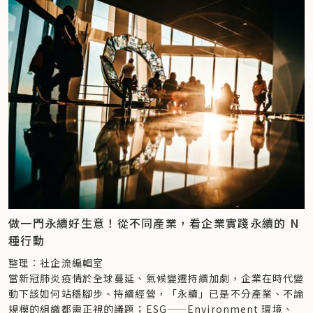
誰就有商業機會，而這個商業機會，得建立在環境、社會、經濟
花板」9 大題組，透過認知題、行動題、思辨題 3 種題型，了解
共好的基礎上。
公民的永續素養程度。

「我們能不能夠安康、能不能夠富強，其實是透過利他，才有機
會利己。」黃正忠說明，「複合性的商機指的是，要屏棄過去只
關注自己、只看短期財務報酬、股東獲益的習慣，開始考量內外
自今年 8 月 9 日正式發布調查，至 11 月 30 日暫停開放為止，
部所有利害關係人，透過利他，才可以為自己、為大眾創造更大
共吸引近萬名公民填答。社企流彙整至 11 月 15 日、共 8982 
的福祉、邁向繁榮與富庶。」
位公民填答之成果，製成《甜甜圈星球——公民永續素養大調查
2020 年世界經濟論壇，提及「利害關係人資本主義」
分析》，內含整體填答原始數據以及調查成果洞察分析，並完整
（stakeholder capitalism），是當今各種社會和環境挑戰的
收錄百道調查題目與永續行動。已於 11 月底前註冊、完成大調
最佳方法，正是黃正忠口中，要兼顧環境、社會等利害關係人，
查者，登入註冊信箱即可收到此份內容。
先利他、才能利己的當代永續經營之道。
如對大調查填答內容與結果有興趣，歡迎
點此連結
下載。已於 
11 月底前註冊、完成大調查者，登入註冊信箱即可收到《甜甜
KPMG IMPACT，成為企業變革的重要基石
圈星球——公民永續素養大調查分析》。
在上述背景下，隨著永續意識高漲，ESG 一詞——
除了公民參與，聯合報系願景工程、星展銀行（台灣）也積極號
Environment 環境、Social 社會、Governance 公司治理，
召組織同仁參與，星展更邀請其企業客戶響應，包含（按照公司
做一門永續好生意！從不同產業，看企業實踐永續的 N
更成了近年來企業必懂、必備的熱門名詞。
英文名稱順序排列）：友達光電、中租迪和、美德醫療、信義房
種行動
不少機構投資人、重要股東、金融機構都開始檢視一間企業在獲
屋、台灣水泥、大聯大控股、文曄科技，以及社會企業茶籽堂，
利之餘，是否兼顧環保、人權；許多大型企業也紛紛喊出 ESG 
至今已有上千位企業員工填答。
整理：社企流編輯室
的目標，要求旗下所有供應鏈也都需合乎規定，否則將無法維持
社企流也製作了《甜甜圈星球——組織永續行動指南》，歡迎對
當新冠肺炎疫情於全球蔓延、氣候變遷持續加劇，企業在時代變
合作關係。
響應永續議題有興趣的企業組織
點此連結
下載參考。
動下該如何站穩腳步、持續經營，「永續」已是不分產業、不論
「這些要求、訊號就像催化劑，讓越來越多企業得去重視、接
3 項調查結果，猜猜答對率最高的議題 top 3 是哪些？
規模的組織都需正視的議題；ESG——Environment 環境、