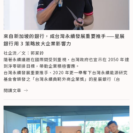
在創造社會影響力的面向，星展銀行致力陪伴社會企業成長，透
雇主獎」肯定。
要依循此指南完成指定行動——無論是多看一篇文章了解議題、
過獎助金、育成培力、企業採購等方式，擴大影響力；對內星展
連續 12 年入選 DJSI 的友達光電，於員工照顧面向上，推動
「大家都在同一艘船上。」黃正忠語重心長，自詡為點燈照路
還是採取一項行動培養習慣，皆能為永續素養加分。
銀行則提倡志工服務，號召員工一起實踐永續、採取行動，
「LOHAS 五星級幸福樂活+」專案，致力透過健康飲食、運
者，他期許：「希望有越來越多人願意成為解方的一部分，因為
在所有完成調查的填答者中，有將近 1 成的人（9.20%）進一
2021 年到目前為止，員工投入志工活動時數已餘一萬小時。
動、社團等推廣活動，提升員工身心靈幸福感；於人才培育上，
沒有人能置身事外、獨善其身，這也是為什麼，聯合國永續發展
步在完成填答後，持續參考行動指南於生活中落實永續。其中，
友達光電：EPS 3 大主軸，接軌聯合國永續發展目標
友達打造「友達大學」，鼓勵員工持續進修專業知識與跨領域學
目標第十七項（SDG 17）強調夥伴關係，唯有大家一起合作，
在「水」、「海洋酸化」及「糧食」3 大領域，完成永續行動的
為接軌聯合國永續發展目標（Sustainable Development 
習，此舉有助企業維持競爭力、更能提升員工留任率。
來自新加坡的銀行，成台灣永續發展重要推手——星展
才能解救自己、達成繁榮永續的發展。」
數量最多。
Goals, SDGs），光電解決方案領導企業友達光電，以 
秉持「員工為企業最寶貴資產」的理念，中租迪和推出各項照顧
銀行用 3 策略放大企業影響力
（KPMG 安侯永續發展顧問股份有限公司為「甜甜圈星球：永
從完成永續行動的數量來看，在答對率較低的「水」及「海洋酸
Environment 環境永續、People 共融成長、Society 靈活創
員工的福利，多次獲得幸福企業獎的殊榮。具體措施包含推動員
續新生活的 100 個行動」系列策展之永續夥伴。此文章由 
化」領域中，不少人有採取節省水資源、降低碳排減緩海洋酸化
新 3 大主軸，積極實踐永續。在環境永續上，友達光電致力於
工持股信託獎勵計畫、建置完整教育訓練體系，協助員工落訂定
社企流／文：郭潔鈴
KPMG 支持、社企流獨立製作，不影響報導之真實性與準確
等行動，顯見省水、減碳這樣可於生活隨手實踐的舉動，對多數
價值鏈中落實低碳生產與資源循環利用，於 2015 年提出 5 年
職涯發展與個人學習計畫等。​
隨著永續議題在國際間受到重視，台灣政府也宣示在 2050 年達
性。）
人而言執行門檻較低。
減碳 100 萬公噸的目標，並於 2020 達成 194% 的達標率，更
美德醫療深知​​員工是企業永續發展的重要夥伴，和諧的勞雇關係
到淨零碳排目標，帶動企業積極響應。
延伸閱讀

而與民眾生活息息相關的「糧食」議題，則可見填答者願意透過
進一步接軌國際減碳趨勢，完成 SBT 科學基礎減碳目標之審查
能促使組織高效營運、創造更多價值。疫情期間，美德醫療提供
台灣永續發展重要推手、2020 年更一舉奪下台灣永續能源研究
>> 
做一門永續好生意！從不同產業，看企業實踐永續的 N 種行
聚餐時酌量點餐、自煮時選購在地食材等方式降低食物浪費、支
通過，持續減碳任務，於 2025 年達到絕對碳排放量減少 25% 
員工 3 個月免費口罩，並開放員購嘉惠親朋好友，讓員工安心
基金會頒發之「台灣永續典範外商企業獎」的星展銀行（台
動
持減少碳足跡的永續生產方式。
之目標（相較 2018 年）。
工作。
灣），近年接連有永續佳績。從推出亞洲第一張卡體以可再生資
閱讀文章
>> 
來自新加坡的銀行，成台灣永續發展重要推手——星展銀行
在共融成長上，友達光電秉持扶植弱勢、推廣多元教育之精神；
信義房屋在徵才育才、幸福職場經營上，也屢獲國內外獎項肯
源製造的信用卡「星展 eco 永續卡」、到承辦台灣首件永續指
用 3 策略放大企業影響力
3 個關鍵洞察，解析不同世代填答者關注領域
打造「友達大學」促進員工學習成長、更針對身障員工規劃多元
定。秉著​「以人為本、先義後利、正向思考」之信念，信義房屋
數連結貸款，甚至在疫情嚴峻時捐出超過 5 萬份暖心食袋給弱
>> 
全台第一個「倫理長」——信義企業集團楊百川揭秘永續趨
洞察一：填答者普遍認為永續與生態相關，忽略永續發展也包含
職缺內容。在靈活創新上，友達光電致力應用核心技術提升人類
建構各項員工政策，將同仁視為重要的夥伴​，更率企業之先設立
勢，星展銀行（台灣）將金融本業結合永續發展，持續發揮企業
勢與企業經營關鍵
社會面向
生活韌性，例如投入再生能源發展、並攜手陽光伏特家推動公民
倫理長一職，內化公司內部倫理教育。成功的企業文化經營下，
影響力。
從填答者的「認知題」表現來看，超過 6 成（62.71%）填答者
電廠；啟動智慧製造專案提升產業生產效能等。
使其於組織價值認同調查中，獲得同仁幾近滿分的肯定。
談起永續方針，星展銀行（台灣）企業及機構銀行負責人暨永續
具備永續發展各面向議題相關認知。其中「生物多樣性喪失」
中租迪和：力挺綠能產業發展，邀大眾共享發電效益
為營造更友善的職場環境，台灣水泥於 2021 年宣布啟動全新的
委員會主席羅綸有表示：「我們從聯合國永續發展目標中，找出 
（95.59%）、「淡水消耗」（93.03%）、「化學污染」
融資租賃產業代表中租控股，將永續發展的思維注入各項業務之
「多元敏捷工時計畫」，新增居家辦公模式、安薪照顧假、跨國
6 個相關度最高的目標當作指引。」此 6 項目標分別為 SDG 5 