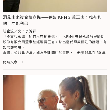
洞見未來複合性商機——專訪 KPMG 黃正忠：唯有利
他，才能利己
社企流／文：李沂霖
「不重視永續，所有人在劫難逃。」 KPMG 安侯永續發展顧問
股份有限公司董事總經理黃正忠，點出當代亟欲關注的議題，有
如當頭棒喝。
永續，並非是近年才成為全球關注的焦點，「老天爺早在 30 年
前就敲響警鐘。」黃正忠細數——1990 年，人類發現環境與經
閱讀文章
濟衝突，於是在 1992 年巴西里約熱內盧「地球高峰會」，訂下
了《聯合國氣候變化框架公約》、《生物多樣性公約》等重要協
議。
10 年後，2002 年在南非約翰尼斯堡召開「永續發展世界高峰
會」，則提出了社會與經濟的衝突，討論全球貧困的議題。「當
時眾人意識到我們處在一個越來越小的世界，你影響我、我影響
你，但大家還是沒有積極改變。」
又過了 10 年，來到 2010 年，是資本市場與經濟的衝突，歷經
金融海嘯、歐債危機，「無薪假就是當時創造出來的。」黃正忠