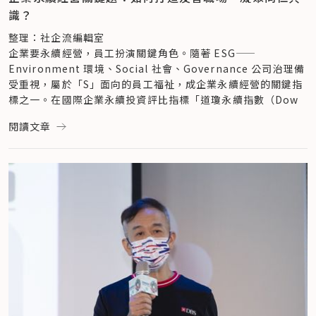
所也是超前部署、積極展開永續相關業務。」黃正忠笑說，
答對率最低的議題，則落在「水」（48.77%）、「社會公平」
國際視野的深度報導，這些報導不僅廣獲回響，甚至改變政策，
識？
KPMG 台灣所早在 2013 年成立氣候變遷與企業永續發展服務
（66.96%）、「海洋酸化」（59.00%），3 個領域上，前兩
有助解決問題。而今，永續不只是口號、文字，更是聯合報系集
團隊，更在 2014 年就建立了社會企業服務團隊，對外，善用事
者是屬於社會基底盤的範疇，與社會面議題相關。
團經營的準則，小至使用環保碳粉、永續林業認證紙張印製名
整理：社企流編輯室
務所財稅、法律、管理、永續策略之服務資源，陪伴社會企業穩
相較於生態天花板中「淡水消耗」議題聚焦在水資源對於環境的
片、大至辦公室裝設用電智慧監控設備、停車場鑿洞種樹，這些
企業要永續經營，員工扮演關鍵角色。隨著 ESG——
健財會法務、建構營運、拓展業務以及發展策略。對內，則系統
影響，社會基底盤中的「水」則著重於大眾日常取水情形及用水
日常之舉，在在展現願景工程落實永續之決心。
Environment 環境、Social 社會、Governance 公司治理備
性於組織導入社會企業服務，比如舉辦社企週，廣邀社企擺攤、
效率的面向，與人的使用習慣息息相關。
星展銀行：負責任的銀行、負責任的企業營運、創造社會影響
受重視，屬於「S」面向的員工福祉，成企業永續經營的關鍵指
增加曝光機會；公司內的 K Cafe 更選用公平交易的鮮奶、咖啡
「社會公平」強調減少收入不平等，無論種族、年齡、性別、健
力，3 大主軸邁向永續
標之一。在國際企業永續投資評比指標「道瓊永續指數（Dow 
豆，讓社會企業成為供應商。（同場加映：
點燃台灣永續商業的
康狀態等都應享有平等獲取財富的機會。
星展銀行長期支持社會企業、關注永續議題，致力成為企業永續
Jones Sustainability Index, DJSI）」中，一間公司的人力
閱讀文章
火苗——KPMG 安侯建業串連社企與企業，促進社創生態系發
隸屬生態天花板的「海洋酸化」，則是指人類活動排放大量的二
發展的領航者，並透過負責任的銀行、負責任的企業營運、創造
資本發展、人才培育等面向，皆是 DJSI 評比該組織永續發展能
展
）
氧化碳，有 1/4 會溶於海洋形成海洋酸化，此現象將危及珊
社會影響力 3 大主軸，發揮正向社會影響力。在銀行業務端，
力的項目。
瑚、貝類，浮游生物生長，對生態體系與食物鏈造成破壞。
星展銀行（台灣）推出亞洲第一張卡體以可再生資源製造的信用
企業該如何由上而下打造友善職場吸引並留住人才，更進一步導
回應  SDG 17 夥伴關係：願眾人都成為解方的一部分
同樣是碳排放對環境的影響，對比「氣候變遷」議題的答題情
卡，亦針對低碳交通推出加碼優惠，鼓勵客戶於日常消費中力行
入永續發展意識，由下而上培養同仁對於永續從認識、行動到形
2021 年，KPMG 參與由社企流、願景工程基金會、星展銀行
況，大眾對碳排放導致全球暖化、加劇氣候變遷的情形較為熟悉
永續；並承辦台灣首件永續指數連結貸款，以優惠利率鼓勵企業
塑為整個企業文化，是當代企業經營的關鍵課題。
（台灣）共同策動的「
甜甜圈星球：永續新生活的 100 個行
（在氣候變遷造成的環境影響題目中有 90.00% 答對率），但
客戶實踐永續。
由上而下，打造吸引人才的友善職場
動
」倡議、擔任永續夥伴，透過演講、諮詢等方式，與不同的企
對於碳排放之於海洋生態的影響則相對陌生（在海洋酸化造成的
在企業營運端，星展銀行重視人才發展，例如星展銀行（台灣）
星展銀行（台灣）致力於打造工作與生活平衡的幸福職場，除提
業分享永續行動方針；更協助擔任《甜甜圈星球——組織永續行
環境影響題目中僅有 25.40% 答對率）。
洞察員工需求，開放到職滿 5 年的員工可以申請 3 個月充電
升員工照護與福利計畫外、亦重視員工職涯發展，具體措施包含 
動指南》顧問，協助彙整組織實踐永續的建議。黃正忠表示，
結果三：完成填答後，將近每 10 位就有 1 位持續從生活中提升
假，擁有一段自由的時間去追求生活中的重要目標；此外，星展
4 個月產假、3 個月充電留停假，並開放認購集團股票以及人才
「透過這次的倡議，就像為企業多打開一扇窗，讓企業在永續這
永續素養
銀行亦關注環境永續，於企業內舉辦節電與省紙競賽，省下 
輪調計畫，一般同仁於原崗位就職滿 2 年、資深同仁滿 3 年即
項廣大議題中，獲得不同的視角、啟發全新的行動。」（歡迎對
此調查旨在鼓勵民眾透過測驗提升對各領域議題的認識、並展開
4600 包紙（相當於拯救 276 棵樹木）、並減少 8.58 %的用電
可申請內部轉調，培養多方位職能。完善的人才發展與福利制度
響應永續議題有興趣的企業組織，
點此連結下載《甜甜圈星球
更多行動，因此，大眾在完成填答後，可獲得一份個人專屬的永
消耗。
使其連 3 年獲亞洲權威性人資雜誌《HR Asia》「台灣最佳企業
——組織永續行動指南》
）
續行動指南，內含延伸閱讀與行動建議，針對未得分的題目，只