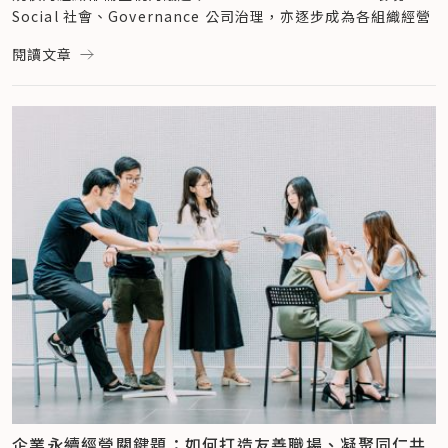
受、並開始轉型。」黃正忠觀察，近年來，ESG 逐漸主流化，
結果一：逾 8 千填答者，平均分數 80.7 分
Social 社會、Governance 公司治理，亦逐步成為各組織經營
「過去談企業社會責任（CSR），企業大多視之為公益慈善作
所有填答者的平均分數為 80.7 分（滿分為 105 分），在「焦土
的依循準則。
閱讀文章
為，到現在談 ESG，企業已視為是組織必備的生意經營策
（0-21 分）、荒漠（22-42 分）、沃土（43-63 分）、豐饒
在「甜甜圈星球：永續新生活的 100 個行動」策展中，共同策
略。」於是，越來越多企業帶著永續轉型的強需求，前來尋求 
（64-84 分）、永續（85-105 分）」 5 大甜甜圈星球分級
動夥伴​​願景工程基金會與星展銀行（台灣），率先於組織內部推
KPMG 的協助，涉及的執行人員也更接近企業經營管理的核
中，位處「豐饒甜甜圈星球」，欲往最高等級「永續甜甜圈星
動永續素養大調查、號召同仁一同關注永續、參與永續，星展銀
心。種種跡象，都顯示出企業在思維、行動上有著相當大幅的改
球」邁進，還需大眾一同協力、採取更多永續行動。
行（台灣）更進一步邀請企業客戶共同響應，參與的企業包含
變。
結果二：環境 vs. 社會兩大永續面向，環境議題答對率較高
（按照公司英文名稱順序排列）：友達光電、中租迪和、美德醫
對此，KPMG 在 2020 年便洞察先機，率先發布全球跨部門整
在 21 個議題中，綜合認知、行動、思辨所有題型，答對率最高
療、信義房屋、台灣水泥、大聯大控股、文曄科技，以及社會企
合策略「KPMG IMPACT」，以 5 大價值主張，欲成為賦能企
的前 3 大議題為：「人際網絡」（88.58%）、「淡水消耗」 
業茶籽堂。
業轉型、變革的重要基石。
（88.54%）與「化學污染」 （88.50%） ，以隸屬生態天花板
行政院政務委員唐鳳曾言「眾人之事，眾人助之」，當越來越多
5 大價值主張分別為：ESG 與永續（ESG & 
題組中，與環境面相關的議題為多。
企業從自身出發，才有望創造經濟、社會與環境三贏。本文彙整
Sustainability）、經濟與社會發展（Economic & Social 
「人際網絡」意指可獲得使用網路、通信等基礎設備的權益與能
參與此次組織響應之企業永續作為，與大家一同探究媒體、金
Development）、可持續金融（Sustainable Finance）、
力，包含推動網路普及、培養數位素養、促進人際連結網路等面
融、科技等不同產業，如何制定永續策略、於企業經營中實踐。
氣候變遷與脫碳（Climate Change & Decarbonization）
向。
願景工程基金會：walk the talk，讓媒體成為改變的行動者
以及影響力評估、確信與報告（Measurement, Assurance & 
「淡水消耗」 則指人類使用水資源應有限度，過度消耗水資源
資深媒體聯合報於創立 60 年之際成立願景工程，從「寫新聞要
Reporting）。
將影響生態系統、破壞水文循環與氣候。在此答題狀態中顯示，
別人做」到「自己說了就要做到（walk the talk）」，盼讓媒
黃正忠分享，KPMG 全球將於未來 3 年投入超過 15 億美元的
多數填答者了解台灣河川污染現況及水資源保育之重要性。
體成為改變的行動者；2021 年，70 歲的聯合報，宣布讓「願
投資，在 ESG 議題上擴大 KPMG 全球的服務能量、加速新技術
「化學污染」是指合成有機污染物、重金屬等有毒化合物對於人
景工程」公共化，轉型為「願景工程基金會」，成為台灣公共
開發，以支持客戶做出積極正面的改變，共創正向影響力。
類及動物之危害。應於日常中留意含化學物質之製品並於用畢後
財，與社會各界攜手推動永續發展，作為台灣共好的力量。
「KPMG 全球集團的策略是相當具前瞻性的，其實 KPMG 台灣
妥善回收處理，避免造成污染。
10 年來，願景工程已製作超過 140 個貼近台灣土地人民、開拓
企業永續經營關鍵題：如何打造友善職場、凝聚同仁共