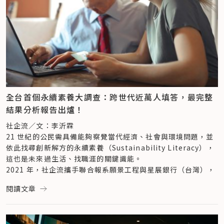
表示，在種種危機發生後，多數人依然沒有警覺，「於是到 
2020 年，老天就安排直接讓世界 lockdown（封鎖）。」近兩
年，新冠疫情肆虐，全球無數城市封城、鎖國、經濟活動停擺，
黃正忠稱之為「新冠疫災」，是上天給人類的終極警告。
「如果我們一直以來所運行的政策、商業模式、消費模式、投資
跟融資、社會運作等等都是可行的、正確的，今天我們不會面臨 
2020 年以後，全世界必須停下來。」
當全球暖化越來越有感、公衛危機蔓延各地，終於有越來越多人
重視可持續的發展，將永續視為個人行動、企業策略、政策制定
全台首個永續素養大調查：跨世代近萬人填答，最完整
的優先考量。
結果分析報告出爐！
「人類如今體認到，沒有健康的生態系、沒有安全穩定的社會，
絕對不可能賺到錢。」過去總說在商言商，現在得在商言環境、
社企流／文：李沂霖
在商言社會，黃正忠稱之為「複合性商機」。
21 世紀的公民需具備能夠察覺當代經濟、社會與環境問題，並
邁向繁榮，實踐「利害關係人資本主義」
依此找尋創新解方的永續素養（Sustainability Literacy），
何謂複合性商機？「任何事情，都是風險與機會一體兩面。」黃
這也是未來過生活、找職涯的關鍵識能。
正忠舉例，當手機功能越發完善、就如一台掌上電腦，筆記型電
2021 年，社企流攜手聯合報系願景工程與星展銀行（台灣），
腦的銷量逐年下降。不過，就在新冠疫災影響下，全球停課不停
推出「甜甜圈星球：100 個永續新生活行動」系列策展，發起
閱讀文章
學、線上學習蓬勃發展，筆記型電腦的市場又再度熱絡起來，這
全台第一個永續素養大調查，參考甜甜圈經濟學（Doughnut 
就是災難下的機會。
Economics），將當代最需關注的 21 個議題面向，化為 105 
換言之，面臨環境破壞、社會不公義等問題頻傳，誰握有解方、
道題目與永續行動，分為「社會基底盤」12 大題組與「生態天