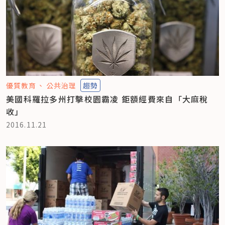
優質教育
公共治理
趨勢
美國科羅拉多州打擊校園霸凌 鉅額經費來自「大麻稅
收」
2016.11.21