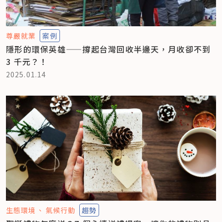
尊嚴就業
案例
隱形的環保英雄——撐起台灣回收半邊天，月收卻不到
3 千元？！
2025.01.14
生態環境
氣候行動
趨勢