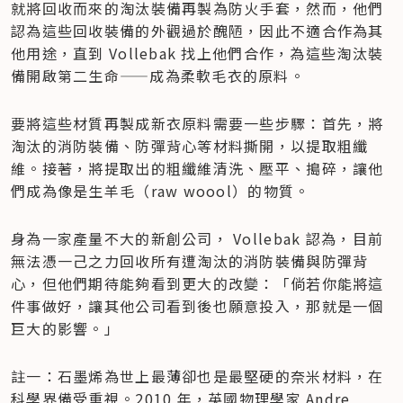
就將回收而來的淘汰裝備再製為防火手套，然而，他們
認為這些回收裝備的外觀過於醜陋，因此不適合作為其
他用途，直到 Vollebak 找上他們合作，為這些淘汰裝
備開啟第二生命——成為柔軟毛衣的原料。
要將這些材質再製成新衣原料需要一些步驟：首先，將
淘汰的消防裝備、防彈背心等材料撕開，以提取粗纖
維。接著，將提取出的粗纖維清洗、壓平、搗碎，讓他
們成為像是生羊毛（raw woool）的物質。
身為一家產量不大的新創公司， Vollebak 認為，目前
無法憑一己之力回收所有遭淘汰的消防裝備與防彈背
心，但他們期待能夠看到更大的改變：「倘若你能將這
件事做好，讓其他公司看到後也願意投入，那就是一個
巨大的影響。」
註一：石墨烯為世上最薄卻也是最堅硬的奈米材料，在
科學界備受重視。2010 年，英國物理學家 Andre 