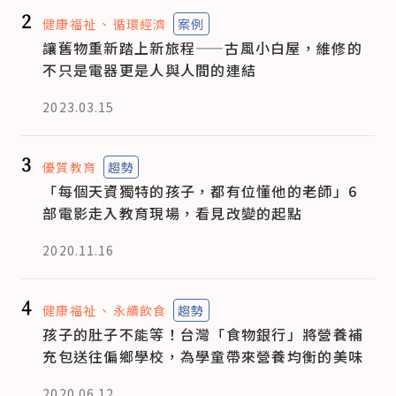
2
健康福祉
循環經濟
案例
讓舊物重新踏上新旅程——古風小白屋，維修的
不只是電器更是人與人間的連結
2023.03.15
3
優質教育
趨勢
「每個天資獨特的孩子，都有位懂他的老師」6
部電影走入教育現場，看見改變的起點
2020.11.16
4
健康福祉
永續飲食
趨勢
孩子的肚子不能等！台灣「食物銀行」將營養補
充包送往偏鄉學校，為學童帶來營養均衡的美味
2020.06.12