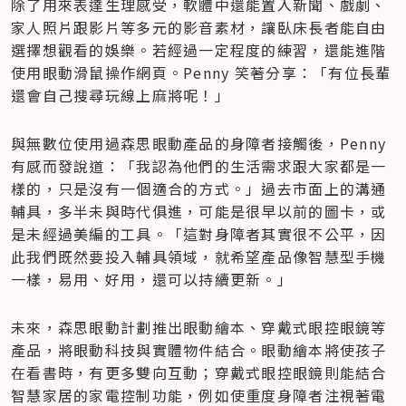
除了用來表達生理感受，軟體中還能置入新聞、戲劇、
家人照片跟影片等多元的影音素材，讓臥床長者能自由
選擇想觀看的娛樂。若經過一定程度的練習，還能進階
使用眼動滑鼠操作網頁。Penny 笑著分享：「有位長輩
還會自己搜尋玩線上麻將呢！」
與無數位使用過森思眼動產品的身障者接觸後，Penny 
有感而發說道：「我認為他們的生活需求跟大家都是一
樣的，只是沒有一個適合的方式。」過去市面上的溝通
輔具，多半未與時代俱進，可能是很早以前的圖卡，或
是未經過美編的工具。「這對身障者其實很不公平，因
此我們既然要投入輔具領域，就希望產品像智慧型手機
一樣，易用、好用，還可以持續更新。」
未來，森思眼動計劃推出眼動繪本、穿戴式眼控眼鏡等
產品，將眼動科技與實體物件結合。眼動繪本將使孩子
在看書時，有更多雙向互動；穿戴式眼控眼鏡則能結合
智慧家居的家電控制功能，例如使重度身障者注視著電