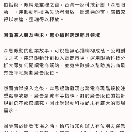
俗話說，眼睛是靈魂之窗，台灣一家科技新創「森思眼
動」，用眼動科技為失語者開啟一扇溝通的窗，讓情感
得以表達、靈魂得以釋放。
因漸凍人朋友需求，無心插柳跨足輔具領域
森思眼動的創業故事，可說是無心插柳柳成蔭。公司創
立之初，森思眼動計劃投入電商市場，運用眼動科技分
析大眾如何閱讀電商網站，並蒐集數據以幫助廣告商最
有效率地規劃廣告版位。
然而實際投入之後，森思眼動發現台灣電商現階段較注
重點擊次數、廣告瀏覽率等指標，對於廣告版位的設計
規劃仍不那麼講究，因此對眼動科技尚未有龐大的市場
需求。
團隊苦於開發市場之時，恰巧得知創辦人有位朋友罹患