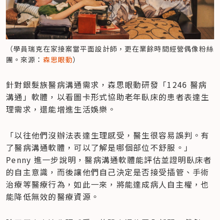
（學員瑞克在家接案當平面設計師，更在業餘時間經營偶像粉絲
團。來源：
森思眼動
）
針對銀髮族醫病溝通需求，森思眼動研發「1246 醫病
溝通」軟體，以看圖卡形式協助老年臥床的患者表達生
理需求，還能增進生活娛樂。
「以往他們沒辦法表達生理感受，醫生很容易誤判。有
了醫病溝通軟體，可以了解是哪個部位不舒服。」
Penny 進一步說明，醫病溝通軟體能評估並證明臥床者
的自主意識，而後讓他們自己決定是否接受插管、手術
治療等醫療行為，如此一來，將能達成病人自主權，也
能降低無效的醫療資源。