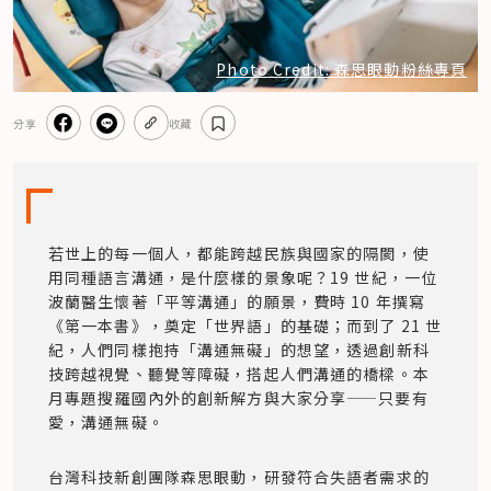
Photo Credit: 森思眼動粉絲專頁
分享
收藏
若世上的每一個人，都能跨越民族與國家的隔閡，使
用同種語言溝通，是什麼樣的景象呢？19 世紀，一位
波蘭醫生懷著「平等溝通」的願景，費時 10 年撰寫
《第一本書》，奠定「世界語」的基礎；而到了 21 世
紀，人們同樣抱持「溝通無礙」的想望，透過創新科
技跨越視覺、聽覺等障礙，搭起人們溝通的橋樑。本
月專題搜羅國內外的創新解方與大家分享——只要有
愛，溝通無礙。
台灣科技新創團隊森思眼動，研發符合失語者需求的