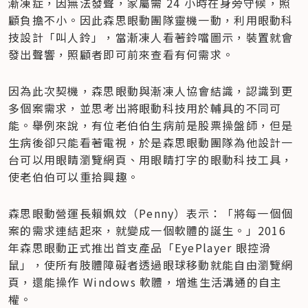
漸凍症，因無法發聲，家屬需 24 小時在身旁守候，照
顧負擔不小。因此森思眼動團隊靈機一動，利用眼動科
技設計「叫人鈴」，當漸凍人看著鈴噹圖示，裝置就會
發出聲響，照顧者即可前來查看有何需求。
因為此次契機，森思眼動與漸凍人協會結識，認識到更
多個案需求，並思考出將眼動科技用於輔具的不同可
能。舉例來說，有位老伯伯生病前是股票操盤師，但是
生病後卻只能看著電視，於是森思眼動團隊為他設計一
台可以用眼睛瀏覽網頁、用眼睛打字的眼動科技工具，
使老伯伯可以重拾興趣。
森思眼動營運長賴姵妏（Penny）表示：「將每一個個
案的需求連結起來，就變成一個軟體的誕生。」2016 
年森思眼動正式推出首支產品「EyePlayer 眼控滑
鼠」，使所有肢體障礙者透過眼球移動就能自由瀏覽網
頁，還能操作 Windows 軟體，增進生活溝通的自主
權。