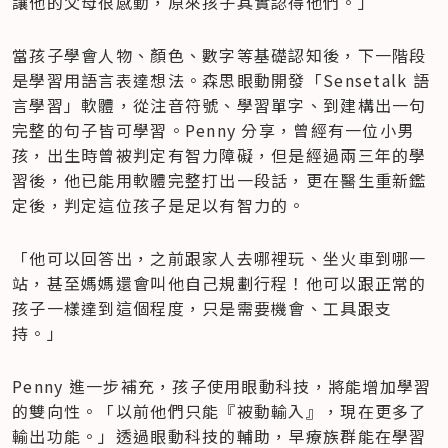
讓他的父母很感動，原來孩子其實認得他們。」
當孩子學會人物、顏色、數字等基礎認知後，下一階段
是學習用語言表達想法。森思眼動開發「Sensetalk 語
言學習」軟體，從注音符號、學習單字、到建構出一句
完整的句子皆可學習。Penny 分享，曾經有一位小男
孩，出生時曾被判定有智力障礙，但是經過兩三年的學
習後，他已能用軟體完整打出一段話，更在醫生重新鑑
定後，判定這位孩子是足以有智力的。
「他可以回答出，之前跟家人去哪裡玩、坐火車到哪一
站，甚至媽媽還會叫他自己規劃行程！他可以跟正常的
孩子一樣達到這個程度，只是需要機會、工具跟支
持。」
Penny 進一步補充，孩子使用眼動科技，將能增加學習
的雙向性。「以前他們只能『被動輸入』，現在更多了
輸出功能。」透過眼動科技的輔助，早療族群能在學習