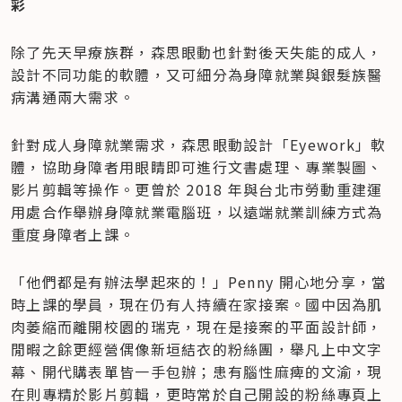
彩
除了先天早療族群，森思眼動也針對後天失能的成人，
設計不同功能的軟體，又可細分為身障就業與銀髮族醫
病溝通兩大需求。
針對成人身障就業需求，森思眼動設計「Eyework」軟
體，協助身障者用眼睛即可進行文書處理、專業製圖、
影片剪輯等操作。更曾於 2018 年與台北市勞動重建運
用處合作舉辦身障就業電腦班，以遠端就業訓練方式為
重度身障者上課。
「他們都是有辦法學起來的！」Penny 開心地分享，當
時上課的學員，現在仍有人持續在家接案。國中因為肌
肉萎縮而離開校園的瑞克，現在是接案的平面設計師，
閒暇之餘更經營偶像新垣結衣的粉絲團，舉凡上中文字
幕、開代購表單皆一手包辦；患有腦性麻痺的文渝，現
在則專精於影片剪輯，更時常於自己開設的粉絲專頁上