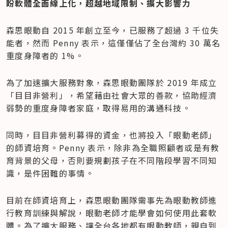
盼軟體全面線上化，超越地域限制、擴大影響力
森思眼動自 2015 年創立至今，已服務了超過 3 千位失
能者，然而 Penny 表示，這僅僅佔了全台灣約 30 萬名
重度身障者的 1%。
為了加速擴大服務對象，森思眼動團隊於 2019 年成立
「目目非營利」，希望藉由社會大眾的善款，協助經濟
弱勢的重度身障者家庭，取得易用的溝通科技。
同時，目目非營利募得的資金，也將投入「眼動老師」
的師資培育。Penny 表示，除非為全職照顧者或是有教
育背景的父母，否則要規劃孩子在不同階段學習不同知
識，是件困難的事情。
目前在師資培育上，森思眼動團隊需事先為眼動教師進
行教育訓練與解說，眼動老師才能學會如何使用此套軟
體。為了擴大服務、讓全台各地都有眼動教師，親自到