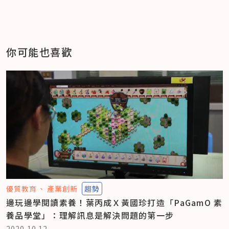
你可能也喜歡
優質教育
產業創新
趨勢
邊玩邊學閱讀素養！葉丙成Ｘ黃國珍打造「PaGamO 素
養品學堂」：理解訊息是解決問題的第一步
2020.10.12