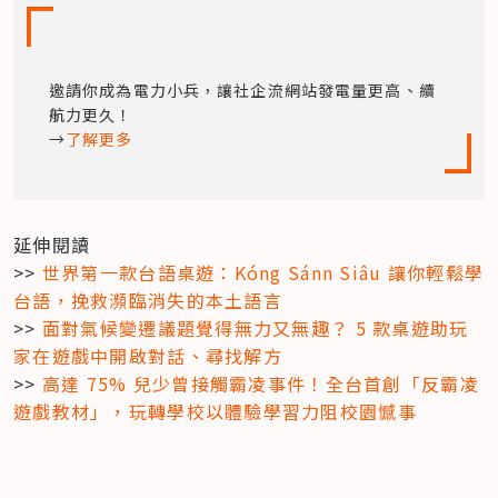
邀請你成為電力小兵，讓社企流網站發電量更高、續
航力更久！

→
了解更多
延伸閱讀

>> 
世界第一款台語桌遊：Kóng Sánn Siâu 讓你輕鬆學
台語，挽救瀕臨消失的本土語言
>> 
面對氣候變遷議題覺得無力又無趣？ 5 款桌遊助玩
家在遊戲中開啟對話、尋找解方
>> 
高達 75% 兒少曾接觸霸凌事件！全台首創「反霸凌
遊戲教材」，玩轉學校以體驗學習力阻校園憾事