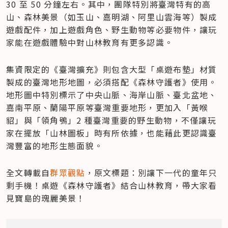
30 至 50 分鐘左右。其中，團隊特別將臺灣特有的高
山、森林美景（如玉山、嘉明湖、阿里山雲海等）製成
遊戲配件，加上遊戲角色、野生動物等必要物件，讓玩
家能在遊戲體驗中對山林教育有更多認識。
集資限定的《臺灣擴充》則包含大型「桌遊布墊」材質
製成的臺灣地形地圖，必須搭配《森林守護者》使用。
地形圖中特別標示了中央山脈、海岸山脈、臺北盆地、
嘉南平原、蘭陽平原等臺灣重要地形，更加入「黃喉
貂」與「領角鴞」2 種臺灣重要的野生動物，不僅讓玩
家在擺放「山林圖板」時有所依據，也能藉此更認識臺
灣豐富的地形生態面貌。
全文轉載自
群眾觀點
，原文標題：別讓下一代的童年只
剩手機！桌遊《森林守護者》結合山林教育，帶大家看
見寶島的瑰麗美景！