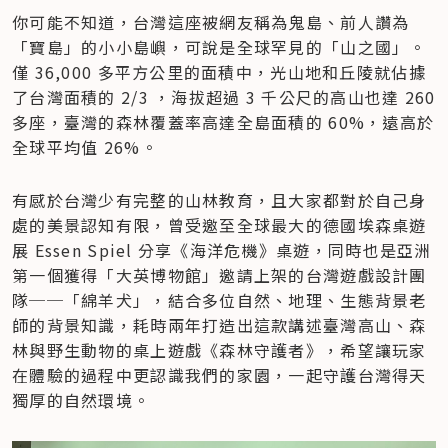
你可能不知道，台灣這座被網友稱為鬼島、前人讚為
「寶島」的小小島嶼，可說是全球罕見的「山之國」。
僅 36,000 多平方公里的面積中，光山地和丘陵就佔據
了台灣面積的 2/3 ，海拔超過 3 千公尺的高山也達 260 
多座，臺灣的森林覆蓋率高達全島面積的 60%，遠高於
全球平均值 26%。
有感於台灣少有完整的山林教育，且大家都對於自己身
處的美景認知有限，曾受邀至全球最大的德國埃森桌遊
展 Essen Spiel 分享《海洋危機》桌遊，同時也是亞洲
第一個獲得「大英博物館」邀請上架的台灣遊戲設計團
隊──「綿羊犬」，結合多位自然、地理、生態背景老
師的背景知識，耗時兩年打造出這款講述臺灣高山、森
林與野生動物的桌上遊戲《森林守護者》，希望讓玩家
在體驗的過程中更認識我們的家園，一起守護台灣得天
獨厚的自然環境。