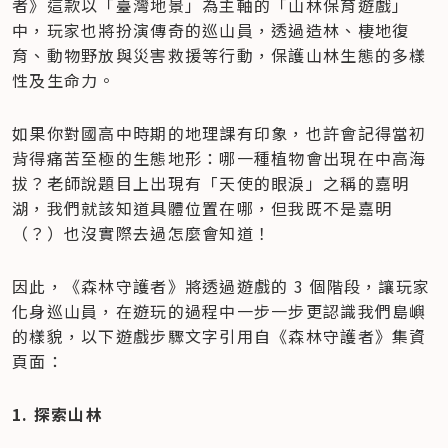
者》這款以「臺灣地景」為主軸的「山林保育遊戲」
中，玩家也將扮演傳奇的巡山員，透過造林、棲地復
育、動物野放與災害救援等行動，保護山林生態的多樣
性及生命力。
如果你對國高中時期的地理課有印象，也許會記得當初
背得痛苦至極的生態地形：哪一種植物會出現在中高海
拔？老師說題目上出現有「天使的眼淚」之稱的嘉明
湖，我們就該知道具體位置在哪，但我既不是嘉明
（？）也沒實際去過怎麼會知道！
因此，《森林守護者》將透過遊戲的 3 個階段，讓玩家
化身巡山員，在遊玩的過程中一步一步更認識我們島嶼
的樣貌，以下遊戲步驟文字引用自《森林守護者》集資
頁面：
1. 探索山林