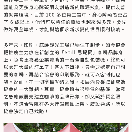
望能為更多身心障礙朋友創造新的職涯技能、提供友善
的就業環境，目前 100 多位員工當中，身心障礙者更占
了 6 成以上，他們可以勝任的職種也越來越多元，要先
做好萬全準備，才能與這個求新求變的世界順利接軌。
多年來，印刷、庇護觀光工場已穩住了腳步，如今協會
把推廣主力放在新創立的「Still 思堤爾」咖啡品牌身
上，協會更喜獲企業贊助的一台全自動包裝機，終於可
以處理大量的訂單了！客人下單後，只需要選定自己想
要的咖啡，再結合協會的印刷服務，就可以客制化包
裝。然而，在一切準備就緒之後，拓展消費群眾卻成為
協會的一大難題。其實，協會擁有很穩健的基礎，當務
之急應該要先建立咖啡的品牌形象，卻又礙於資金限
制，不適合冒險在各大連鎖集團上架、廣設通路，所以
協會決定自己找路！