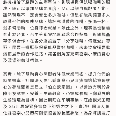
趁機接洽了路跑的主辦單位、到現場提供試喝咖啡的服
務，既可以增加品牌能見度，又可以親自與跑者互動，
雖然現場不一定會賣出多少咖啡，但是卻能夠讓更多人
認識他們的咖啡品牌，這杯充滿愛的咖啡，多喝一杯，
就多幫助助一位身障者就業。除此之外，理事長也積極
奔走於台北、台中等都會地區尋求合作契機，近期與晶
華傢俱合作，在各分店設置了「分享咖啡‧傳遞愛」專
區，民眾一邊逛傢俱還能品嘗好咖啡，未來協會還要繼
續拓展新的合作通路，讓各個角落充滿喜樂小麻的愛心
及濃濃的咖啡香氣。
其實，除了幫助身心障礙者降低就業門檻、提升他們的
就業機率，社團法人彰化縣喜樂小兒麻痺關懷協會最核
心的夢想藍圖是建立「伯立歐家園」，以營造有利於身
障朋友就業、安養、生命教育、心靈成長與正向發展的
生態環境為目標，因此期盼在印刷事業、庇護觀光工廠
及 Still 思堤爾多管齊下的努力之下，實現社團法人彰
化縣喜樂小兒麻痺關懷協會的長遠夢想，為身障朋友打