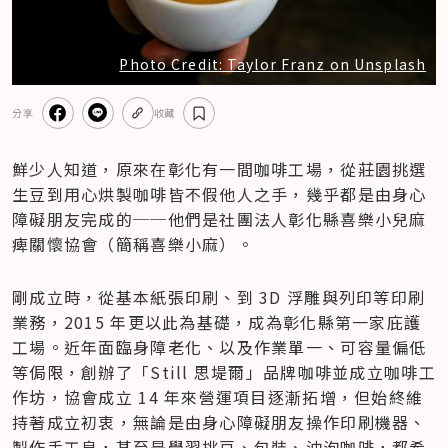
Photo Credit: Taylor Franz on Unsplash
分享
收藏
鮮少人知道，原來在彰化有一間咖啡工場，從莊園挑選
生豆到用心烘製咖啡皆不假他人之手，幾乎都是由身心
障礙朋友完成的──他們是社團法人彰化縣喜樂小兒麻
痺關懷協會（簡稱喜樂小麻）。
剛成立時，從基本紙張印刷、到 3D 浮雕與列印等印刷
業務，2015 年更以此為基礎，成為彰化縣第一家庇護
工場。近年面臨身障老化、以及作業單一、可容量偏低
等侷限，創辦了「Still 思堤爾」品牌咖啡並成立咖啡工
作坊，協會成立 14 年來營運項目逐漸拓增，但始終維
持著成立初衷，無論是由身心障礙朋友操作印刷機器、
製作手工皂，甚至是學習挑豆、包裝、沖泡咖啡，都希