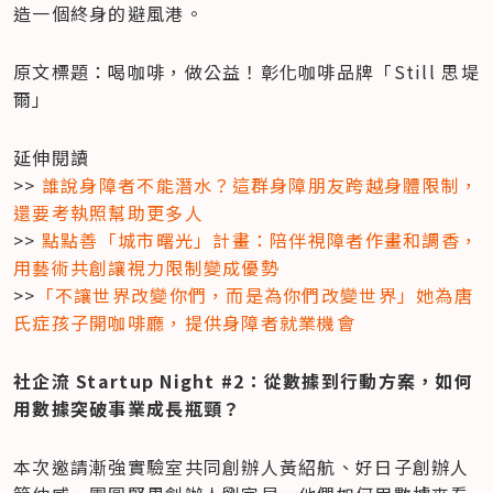
造一個終身的避風港。
原文標題：喝咖啡，做公益！彰化咖啡品牌「Still 思堤
爾」
延伸閱讀

>> 
誰說身障者不能潛水？這群身障朋友跨越身體限制，
還要考執照幫助更多人
>>
 點點善「城市曙光」計畫：陪伴視障者作畫和調香，
用藝術共創讓視力限制變成優勢
>>
「不讓世界改變你們，而是為你們改變世界」她為唐
氏症孩子開咖啡廳，提供身障者就業機會
社企流 Startup Night #2：從數據到行動方案，如何
用數據突破事業成長瓶頸？
本次邀請漸強實驗室共同創辦人黃紹航、好日子創辦人